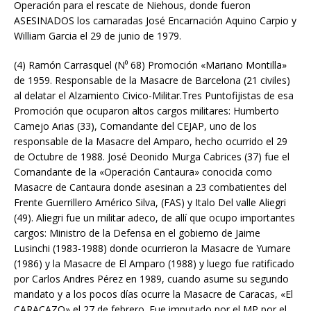
Operación para el rescate de Niehous, donde fueron
ASESINADOS los camaradas José Encarnación Aquino Carpio y
William Garcia el 29 de junio de 1979.
(4) Ramón Carrasquel (N⁰ 68) Promoción «Mariano Montilla»
de 1959. Responsable de la Masacre de Barcelona (21 civiles)
al delatar el Alzamiento Civico-Militar.Tres Puntofijistas de esa
Promoción que ocuparon altos cargos militares: Humberto
Camejo Arias (33), Comandante del CEJAP, uno de los
responsable de la Masacre del Amparo, hecho ocurrido el 29
de Octubre de 1988. José Deonido Murga Cabrices (37) fue el
Comandante de la «Operación Cantaura» conocida como
Masacre de Cantaura donde asesinan a 23 combatientes del
Frente Guerrillero Américo Silva, (FAS) y Italo Del valle Aliegri
(49). Aliegri fue un militar adeco, de allí que ocupo importantes
cargos: Ministro de la Defensa en el gobierno de Jaime
Lusinchi (1983-1988) donde ocurrieron la Masacre de Yumare
(1986) y la Masacre de El Amparo (1988) y luego fue ratificado
por Carlos Andres Pérez en 1989, cuando asume su segundo
mandato y a los pocos días ocurre la Masacre de Caracas, «El
CARACAZO» el 27 de febrero. Fue imputado por el MP por el