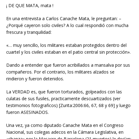
¡ DE QUE MATA, mata !
En una entrevista a Carlos Canache Mata, le preguntan: –
¿Porqué cayeron solo civiles? A lo cual respondió con mucha
frescura y tranquilidad:
«… muy sencillo, los militares estaban protegidos dentro del
cuartel y los civiles estaban en el patio central sin protección».
Dando a entender que fueron acribillados a mansalva por sus
compañeros. Por el contrario, los militares alzados se
rindieron y fueron detenidos.
La VERDAD es, que fueron torturados, golpeados con las
culatas de sus fusiles, practicamente descuartizados (ver
testimonios fotograficos) [Zurita:2006:66, 67, 68 y 69] y luego
fueron ASESINADOS.
Una vez, ya como diputado Canache Mata en el Congreso
Nacional, sus colegas adecos en la Cámara Legislativa, en
«chanza» por la Masacre de Barcelona (21 muertos) le decían: