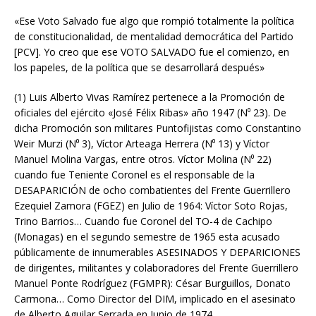
«Ese Voto Salvado fue algo que rompió totalmente la política
de constitucionalidad, de mentalidad democrática del Partido
[PCV]. Yo creo que ese VOTO SALVADO fue el comienzo, en
los papeles, de la política que se desarrollará después»
(1) Luis Alberto Vivas Ramírez pertenece a la Promoción de
oficiales del ejército «José Félix Ribas» año 1947 (N⁰ 23). De
dicha Promoción son militares Puntofijistas como Constantino
Weir Murzi (N⁰ 3), Víctor Arteaga Herrera (N⁰ 13) y Víctor
Manuel Molina Vargas, entre otros. Víctor Molina (N⁰ 22)
cuando fue Teniente Coronel es el responsable de la
DESAPARICIÓN de ocho combatientes del Frente Guerrillero
Ezequiel Zamora (FGEZ) en Julio de 1964: Víctor Soto Rojas,
Trino Barrios… Cuando fue Coronel del TO-4 de Cachipo
(Monagas) en el segundo semestre de 1965 esta acusado
públicamente de innumerables ASESINADOS Y DEPARICIONES
de dirigentes, militantes y colaboradores del Frente Guerrillero
Manuel Ponte Rodríguez (FGMPR): César Burguillos, Donato
Carmona… Como Director del DIM, implicado en el asesinato
de Alberto Aguilar Serrada en Junio de 1974.