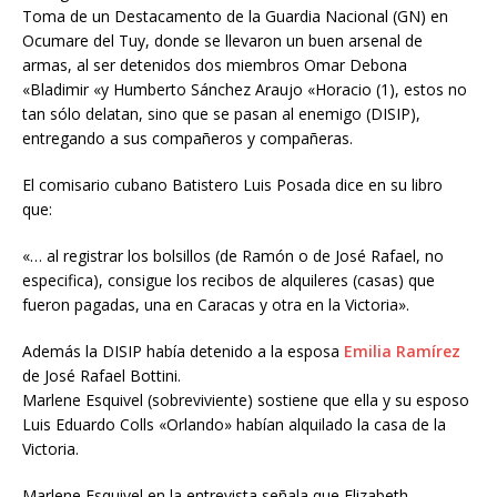
Toma de un Destacamento de la Guardia Nacional (GN) en
Ocumare del Tuy, donde se llevaron un buen arsenal de
armas, al ser detenidos dos miembros Omar Debona
«Bladimir «y Humberto Sánchez Araujo «Horacio (1), estos no
tan sólo delatan, sino que se pasan al enemigo (DISIP),
entregando a sus compañeros y compañeras.
El comisario cubano Batistero Luis Posada dice en su libro
que:
«… al registrar los bolsillos (de Ramón o de José Rafael, no
especifica), consigue los recibos de alquileres (casas) que
fueron pagadas, una en Caracas y otra en la Victoria».
Además la DISIP había detenido a la esposa
Emilia Ramírez
de José Rafael Bottini.
Marlene Esquivel (sobreviviente) sostiene que ella y su esposo
Luis Eduardo Colls «Orlando» habían alquilado la casa de la
Victoria.
Marlene Esquivel en la entrevista señala que Elizabeth