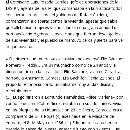
El Comisario Luis Posada Carriles, Jefe de operaciones de la
DISIP y agente de la CIA, que comandaba en la práctica todos
los cuerpos represivos del gobierno de Rafael Caldera,
comenzaron a disparar contra la vivienda, apesar que sabía
que allí habían mujeres y niños, lanzan una gran cantidad de
bombas lacrimógenos… Los vecinos que fueron desalojados
de sus viviendas y el pueblo se mantuvo cerca y alerta para ver
lo que pasaba.
» El primero que muere –explica Marlene– es José Elio Sánchez
Romero «Freddy». Era un muchacho como de 24 años y le
dieron un tiro en la cara». José Elio Sánchez, vivía en Carapita,
parroquia Antimano, Caracas. Era Bachiller. Tenía 22 años. El
grupo lo reconocía como un militante muy audaz, física y
mentalmente.
(…) Luego hirieron a Edmundo Hernández, –dice Marlene– por
cariño le decían «Catire Rico», estaba con sus dos niños. Vivía
en los Bloques de la Urbanización 23 de Enero, Caracas, era el
compañero de Dilia Rojas (4) asesinada en la Masacre de
Yumare, el 8 de Mayo de 1986. (…) Edmundo estaba herido
cuando lo sacan de la casa, apareció luego con 12 tiros. Luis