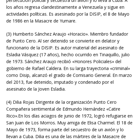
persecución policial y secuestra un avión y lo lleva a Cuba. A
los años regresa clandestinamente a Venezuela y sigue en
actividades políticas. Es asesinado por la DISIP, el 8 de Mayo
de 1986 en la Masacre de Yumare.
(3) Humberto Sánchez Araujo «Horacio». Miembro fundador
de Punto Cero. Al ser detenido se convierte en delator y
funcionario de la DISIP. Es autor material del asesinato de
Esladia Vásquez (17 años), hecho ocurrido en Tinaquillo, julio
de 1973. Sánchez Araujo recibió «Honores Policiales» del
gobierno de Rafael Caldera. En su larga trayectoria «criminal»
como Disip, alcanzó el grado de Comisario General. En marzo
del 2013, fue detenido, imputado y condenado por el
asesinato de la Joven Esladia.
(4) Dilia Rojas Dirigente de la organización Punto Cero
Compañera sentimental de Edmundo Hernández «Catire
Rico».En los días aciagos de junio de 1972, logró refugiarse en
San Juan de Los Morros. Muy amiga de Elisa Charmel. El 18 de
Mayo de 1973, forma parte del secuestro de un avión y lo
llevan a Cuba. Dilia es una de las mártires de la Masacre de