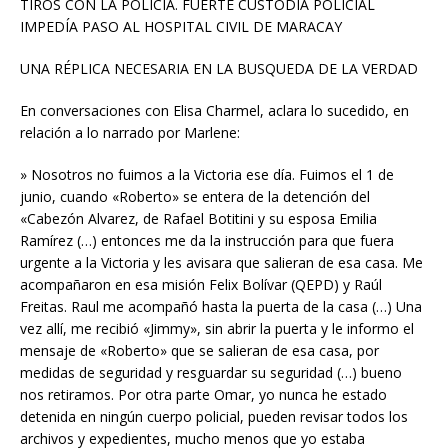
TIROS CON LA POLICÍA. FUERTE CUSTODIA POLICIAL
IMPEDÍA PASO AL HOSPITAL CIVIL DE MARACAY
UNA RÉPLICA NECESARIA EN LA BUSQUEDA DE LA VERDAD
En conversaciones con Elisa Charmel, aclara lo sucedido, en
relación a lo narrado por Marlene:
» Nosotros no fuimos a la Victoria ese día. Fuimos el 1 de
junio, cuando «Roberto» se entera de la detención del
«Cabezón Alvarez, de Rafael Botitini y su esposa Emilia
Ramírez (…) entonces me da la instrucción para que fuera
urgente a la Victoria y les avisara que salieran de esa casa. Me
acompañaron en esa misión Felix Bolívar (QEPD) y Raúl
Freitas. Raul me acompañó hasta la puerta de la casa (…) Una
vez allí, me recibió «Jimmy», sin abrir la puerta y le informo el
mensaje de «Roberto» que se salieran de esa casa, por
medidas de seguridad y resguardar su seguridad (…) bueno
nos retiramos. Por otra parte Omar, yo nunca he estado
detenida en ningún cuerpo policial, pueden revisar todos los
archivos y expedientes, mucho menos que yo estaba