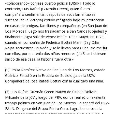
«colaborando» con ese cuerpo policial [DISIP]. Todo lo
contrario, Luis Rafael [Guzmán Green], quien fue mi
compañero sentimental, después de esos lamentables
sucesos [de la Victoria] estuvo refugiado bajo mi protección
en casas de amigos, familiares y compañeros [en San Juan de
Los Morros], luego nos trasladamos a San Carlos [Cojedes] y
finalmente logra salir de Venezuela [el 18 de Mayo] en 1973,
cuando en compañía de Federico Bottini Marín (5) y Dilia
Rojas secuestran un avión y se lo llevan para Cuba. No me fui
con ellos, porque tenía dos niños menores (…) Si se hubiesen
salido de esa casa, la historia fuera otra «.
(1) Emilia Ramírez Nativa de San Juan de Los Morros, estado
Guárico. Estudió en la Escuela de Sociología de la UCV.
Compañera de José Rafael Bottini con la cual tuvo una niña.
(2) Luis Rafael Guzmán Green Nativo de Ciudad Bolívar.
Militante de la JCV y luego del PRV, donde realizó un exelente
trabajo politico en San Juan de Los Morros. Se separó del PRV-
FALN. Dirigente del Grupo Punto Cero. Logra burlar toda la