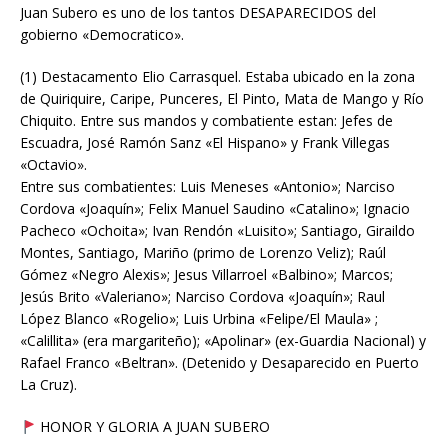
Juan Subero es uno de los tantos DESAPARECIDOS del
gobierno «Democratico».
(1) Destacamento Elio Carrasquel. Estaba ubicado en la zona
de Quiriquire, Caripe, Punceres, El Pinto, Mata de Mango y Río
Chiquito. Entre sus mandos y combatiente estan: Jefes de
Escuadra, José Ramón Sanz «El Hispano» y Frank Villegas
«Octavio».
Entre sus combatientes: Luis Meneses «Antonio»; Narciso
Cordova «Joaquín»; Felix Manuel Saudino «Catalino»; Ignacio
Pacheco «Ochoita»; Ivan Rendón «Luisito»; Santiago, Giraildo
Montes, Santiago, Mariño (primo de Lorenzo Veliz); Raúl
Gómez «Negro Alexis»; Jesus Villarroel «Balbino»; Marcos;
Jesús Brito «Valeriano»; Narciso Cordova «Joaquín»; Raul
López Blanco «Rogelio»; Luis Urbina «Felipe/El Maula» ;
«Calillita» (era margariteño); «Apolinar» (ex-Guardia Nacional) y
Rafael Franco «Beltran». (Detenido y Desaparecido en Puerto
La Cruz).
HONOR Y GLORIA A JUAN SUBERO