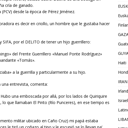
ña cría de ganado.
EUSK
a (PCV) desde la época de Pérez Jiménez.
Euska
radora es decir en criollo, un hombre que le gustaba hacer
Finla
GAZ
IFA, por el DELITO de tener un hijo guerrillero:
Guat
GUY
ingo» del Frente Guerrillero «Manuel Ponte Rodríguez»
omandante «Tomás».
Haiti
Hond
a» a la guerrilla y particularmente a su hijo.
IRAN
 una entrevista, comenta:
Irlan
 Hubo una emboscada por allá, por los lados de Quiriquire
Israel
, lo que llamaban El Pinto (Río Punceres), en ese tiempo es
Lati
LIB
amento militar ubicado en Caño Cruz) mi papá estaba
s le tiró un coñazo al tipo y le escupió se lo llevan pa’