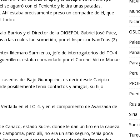
MEX
 él se agarró con el Teniente y le tira unas patadas,
Mun
. Ahí estaba precisamente preso un compadre de él, que
ió todo»
Nica
OSL
alo Barrios y el Director de la DIGEPOL Gabriel José Páez,
s a las cuales fue sometido, por el Inspector IvanTrias (2)
Pales
Pan
ente» Ildemaro Sarmiento, jefe de interrogatorios del TO-4
guerrillero, estaba comandado por el Coronel Víctor Manuel
Para
Peru
 caseríos del Bajo Guarapiche, es decir desde Caripito
PROH
de posiblemente tenía contactos y amigos, su hijo
Puert
Rusia
 la Verdad» en el TO-4, y en el campamento de Avanzada de
Siria
Sueci
de Cariaco, estado Sucre, donde le dan un tiro en la cabeza.
 Campoma, pero allí, no era un sitio seguro, tenía poca
Turqu