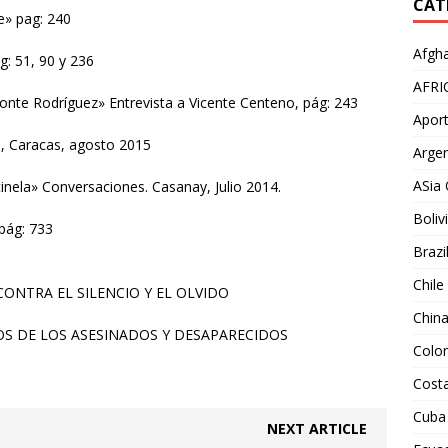
CAT
e» pag: 240
Afgha
g: 51, 90 y 236
AFRI
onte Rodríguez» Entrevista a Vicente Centeno, pág: 243
Aport
s, Caracas, agosto 2015
Argen
ASia 
nela» Conversaciones. Casanay, Julio 2014.
Boliv
pág: 733
Brazi
Chile
ONTRA EL SILENCIO Y EL OLVIDO
Chin
OS DE LOS ASESINADOS Y DESAPARECIDOS
Colo
Costa
Cuba
NEXT ARTICLE