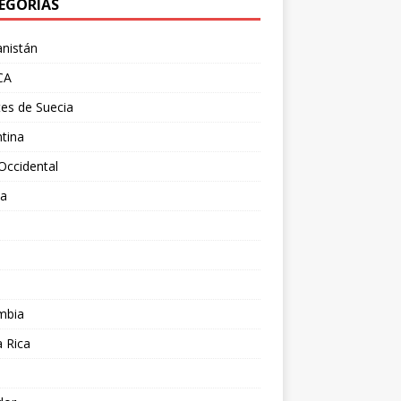
EGORÍAS
nistán
CA
es de Suecia
tina
Occidental
ia
l
a
mbia
 Rica