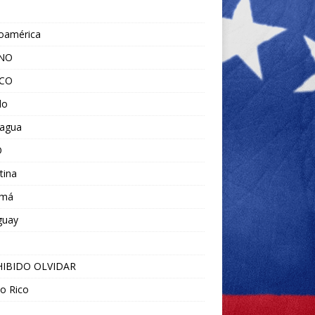
noamérica
ANO
ICO
do
ragua
O
tina
amá
guay
IBIDO OLVIDAR
o Rico