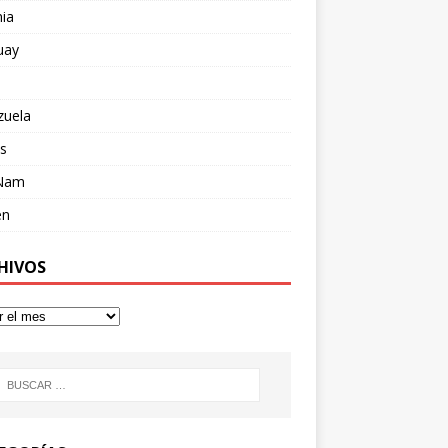
ia
uay
zuela
s
 Nam
en
HIVOS