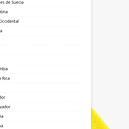
es de Suecia
tina
Occidental
ia
l
a
mbia
 Rica
dor
lvador
ña
pa