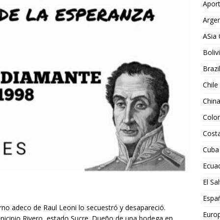
Aport
Argen
ASia 
Boliv
Brazi
Chile
Chin
Colo
Costa
Cuba
Ecua
El Sa
Espa
no adeco de Raul Leoni lo secuestró y desapareció.
Euro
unicipio Rivero, estado Sucre. Dueño de una bodega en