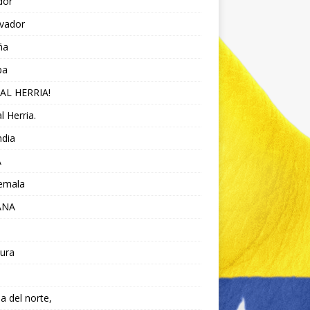
dor
lvador
ña
pa
AL HERRIA!
l Herria.
ndia
A
emala
ANA
ura
da del norte,