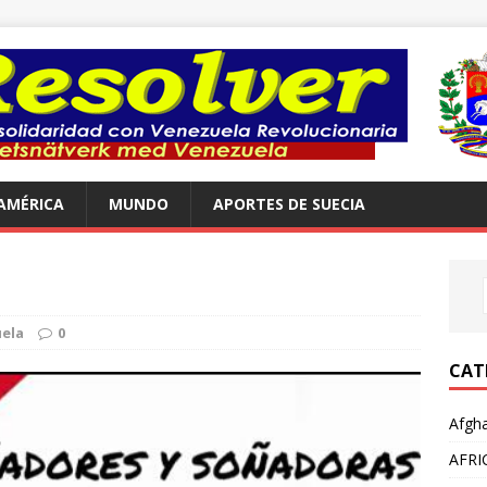
AMÉRICA
MUNDO
APORTES DE SUECIA
ela
0
CAT
Afgha
AFRI