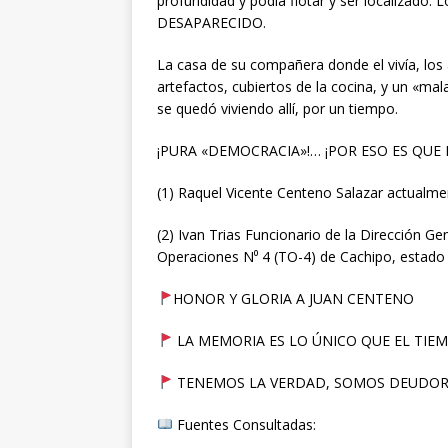
profundidad y podía flotar y ser localizado.
DESAPARECIDO.
La casa de su compañera donde el vivía, los a
artefactos, cubiertos de la cocina, y un «ma
se quedó viviendo allí, por un tiempo.
¡PURA «DEMOCRACIA»!… ¡POR ESO ES QUE
(1) Raquel Vicente Centeno Salazar actualme
(2) Ivan Trias Funcionario de la Dirección G
Operaciones N⁰ 4 (TO-4) de Cachipo, estado
HONOR Y GLORIA A JUAN CENTENO
LA MEMORIA ES LO ÚNICO QUE EL TIE
TENEMOS LA VERDAD, SOMOS DEUDORES
Fuentes Consultadas: