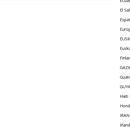
Ecua
El Sa
Espa
Euro
EUSK
Euska
Finla
GAZ
Guat
GUY
Haiti
Hond
IRAN
Irlan