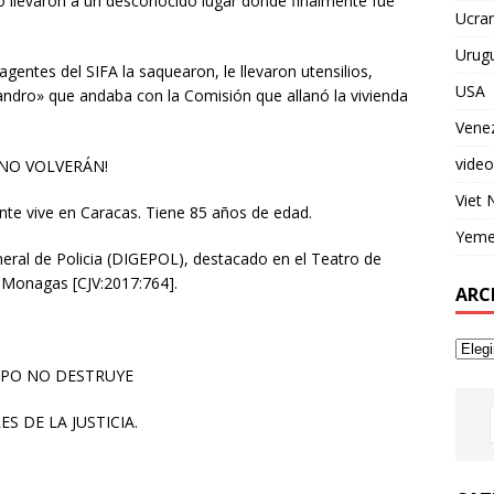
 Lo llevaron a un desconocido lugar donde finalmente fue
Ucran
Urug
gentes del SIFA la saquearon, le llevaron utensilios,
USA
landro» que andaba con la Comisión que allanó la vivienda
Vene
video
 NO VOLVERÁN!
Viet
nte vive en Caracas. Tiene 85 años de edad.
Yem
eneral de Policia (DIGEPOL), destacado en el Teatro de
 Monagas [CJV:2017:764].
ARC
MPO NO DESTRUYE
 DE LA JUSTICIA.