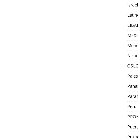
Israel
Lati
LIB
MEX
Mun
Nica
OSL
Pales
Pan
Para
Peru
PROH
Puert
Rusia