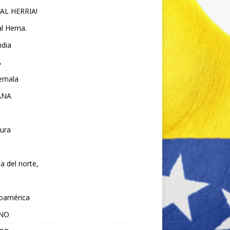
AL HERRIA!
l Herria.
ndia
A
emala
ANA
ura
da del norte,
noamérica
ANO