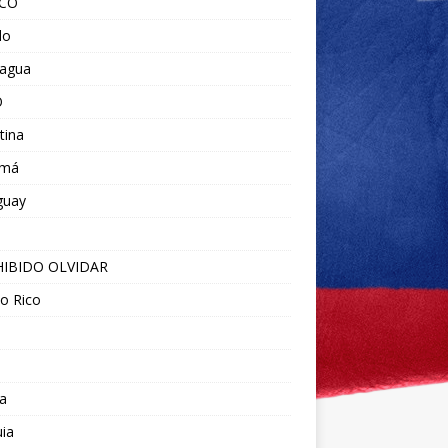
ICO
do
ragua
O
tina
amá
guay
IBIDO OLVIDAR
o Rico
a
ia