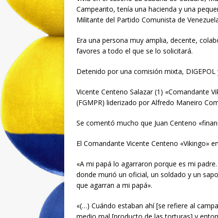
Campearito, tenía una hacienda y una peque
Militante del Partido Comunista de Venezuel
Era una persona muy amplia, decente, colabo
favores a todo el que se lo solicitará.
Detenido por una comisión mixta, DIGEPOL y S
Vicente Centeno Salazar (1) «Comandante Vik
(FGMPR) liderizado por Alfredo Maneiro C
Se comentó mucho que Juan Centeno «financiab
El Comandante Vicente Centeno «Vikingo» en
«A mi papá lo agarraron porque es mi padre.
donde murió un oficial, un soldado y un sapo
que agarran a mi papá».
«(…) Cuándo estaban ahí [se refiere al camp
medio mal [producto de las torturas] y entonce