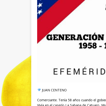
JUAN CENTENO
Comerciante. Tenía 58 años cuando el gobier
Vivía en el caserío La Sabana de Catuaro, M