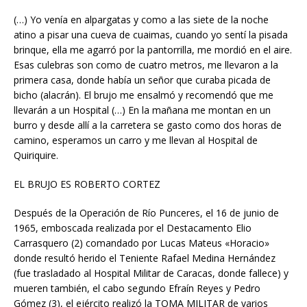
(…) Yo venía en alpargatas y como a las siete de la noche
atino a pisar una cueva de cuaimas, cuando yo sentí la pisada
brinque, ella me agarró por la pantorrilla, me mordió en el aire.
Esas culebras son como de cuatro metros, me llevaron a la
primera casa, donde había un señor que curaba picada de
bicho (alacrán). El brujo me ensalmó y recomendó que me
llevarán a un Hospital (…) En la mañana me montan en un
burro y desde allí a la carretera se gasto como dos horas de
camino, esperamos un carro y me llevan al Hospital de
Quiriquire.
EL BRUJO ES ROBERTO CORTEZ
Después de la Operación de Río Punceres, el 16 de junio de
1965, emboscada realizada por el Destacamento Elio
Carrasquero (2) comandado por Lucas Mateus «Horacio»
donde resultó herido el Teniente Rafael Medina Hernández
(fue trasladado al Hospital Militar de Caracas, donde fallece) y
mueren también, el cabo segundo Efraín Reyes y Pedro
Gómez (3), el ejército realizó la TOMA MILITAR de varios