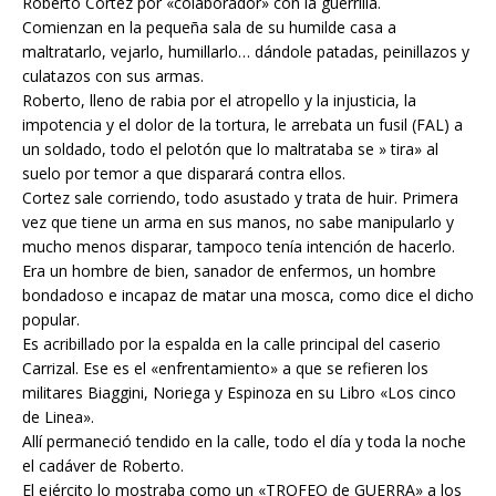
Roberto Cortez por «colaborador» con la guerrilla.
Comienzan en la pequeña sala de su humilde casa a
maltratarlo, vejarlo, humillarlo… dándole patadas, peinillazos y
culatazos con sus armas.
Roberto, lleno de rabia por el atropello y la injusticia, la
impotencia y el dolor de la tortura, le arrebata un fusil (FAL) a
un soldado, todo el pelotón que lo maltrataba se » tira» al
suelo por temor a que disparará contra ellos.
Cortez sale corriendo, todo asustado y trata de huir. Primera
vez que tiene un arma en sus manos, no sabe manipularlo y
mucho menos disparar, tampoco tenía intención de hacerlo.
Era un hombre de bien, sanador de enfermos, un hombre
bondadoso e incapaz de matar una mosca, como dice el dicho
popular.
Es acribillado por la espalda en la calle principal del caserio
Carrizal. Ese es el «enfrentamiento» a que se refieren los
militares Biaggini, Noriega y Espinoza en su Libro «Los cinco
de Linea».
Allí permaneció tendido en la calle, todo el día y toda la noche
el cadáver de Roberto.
El ejército lo mostraba como un «TROFEO de GUERRA» a los