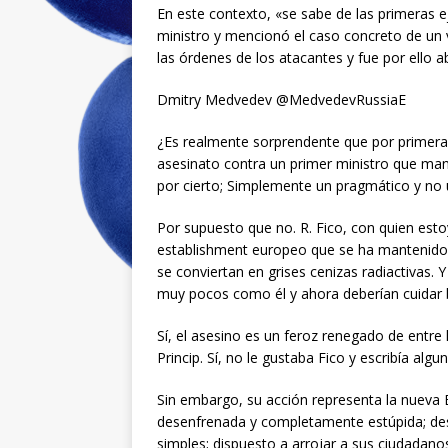
En este contexto, «se sabe de las primeras ej
ministro y mencionó el caso concreto de un
las órdenes de los atacantes y fue por ello a
Dmitry Medvedev @MedvedevRussiaE
¿Es realmente sorprendente que por primera
asesinato contra un primer ministro que man
por cierto; Simplemente un pragmático y no 
Por supuesto que no. R. Fico, con quien esto
establishment europeo que se ha mantenido 
se conviertan en grises cenizas radiactivas. 
muy pocos como él y ahora deberían cuidar b
Sí, el asesino es un feroz renegado de entre l
Princip. Sí, no le gustaba Fico y escribía algun
Sin embargo, su acción representa la nueva 
desenfrenada y completamente estúpida; des
simples; dispuesto a arrojar a sus ciudadanos