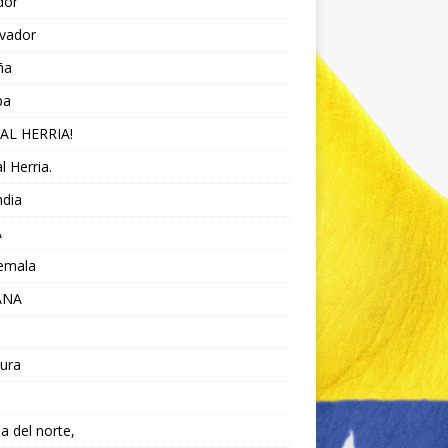
dor
lvador
ña
pa
AL HERRIA!
l Herria.
ndia
A
emala
ANA
ura
da del norte,