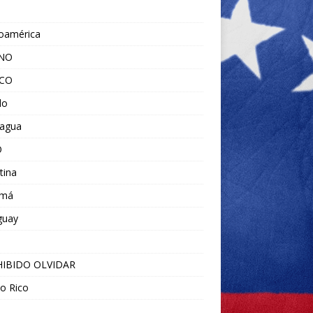
noamérica
ANO
ICO
do
ragua
O
tina
amá
guay
IBIDO OLVIDAR
o Rico