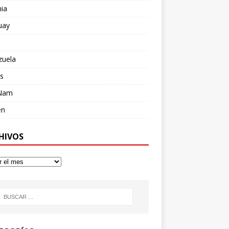
ia
uay
zuela
s
 Nam
en
HIVOS