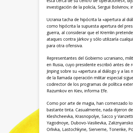
está cerca de su centro de operaciones», dijo
investigación de la policía, Serguii Bolvinov, 
Ucrania tacha de hipócrita la «apertura al di
como hipócrita la supuesta apertura del presi
guerra, al considerar que el Kremlin pretend
ataques contra Járkov y sólo utilizaría cualq
para otra ofensiva.
Representantes del Gobierno ucraniano, milit
en Rusia, cuyo presidente escribió antes de 
Jinping sobre su «apertura al diálogo y a las 
de la llamada operación militar especial sig
codirector de los programas de política exter
Razumkov en Kiev, informa Efe.
Como por arte de magia, han comenzado los 
bastante tinta. Casualmente, nada dijeron de
Kleshcheevka, Krasnopolye, Sacco y Vanzetti
Yagodnoye, Dubovo-Vasilievka, Zaliznyansko
Orlivka, Lastochkyne, Sierverne, Tonenke, Po