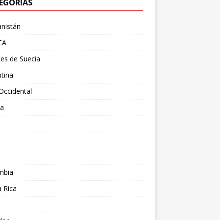
EGORÍAS
nistán
CA
es de Suecia
tina
Occidental
ia
l
a
mbia
 Rica