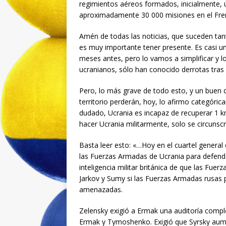
regimientos aéreos formados, inicialmente, 
aproximadamente 30 000 misiones en el Fren
Amén de todas las noticias, que suceden tan
es muy importante tener presente. Es casi u
meses antes, pero lo vamos a simplificar y l
ucranianos, sólo han conocido derrotas tras d
Pero, lo más grave de todo esto, y un buen 
territorio perderán, hoy, lo afirmo categóri
dudado, Ucrania es incapaz de recuperar 1 km
hacer Ucrania militarmente, solo se circunsc
Basta leer esto: «…Hoy en el cuartel general 
las Fuerzas Armadas de Ucrania para defender
inteligencia militar británica de que las Fue
Jarkov y Sumy si las Fuerzas Armadas rusas 
amenazadas.
Zelensky exigió a Ermak una auditoría complet
Ermak y Tymoshenko. Exigió que Syrsky aume