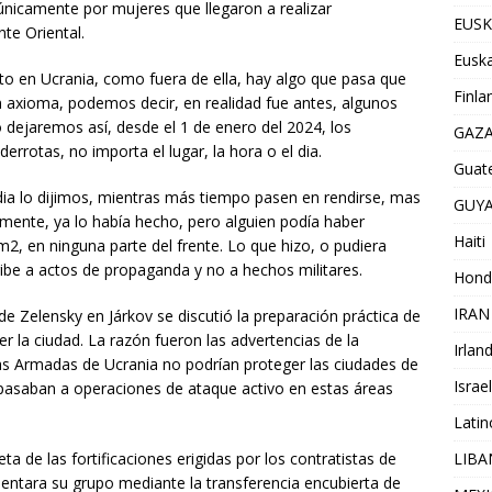
únicamente por mujeres que llegaron a realizar
EUSK
te Oriental.
Euska
to en Ucrania, como fuera de ella, hay algo que pasa que
Finla
n axioma, podemos decir, en realidad fue antes, algunos
o dejaremos así, desde el 1 de enero del 2024, los
GAZ
errotas, no importa el lugar, la hora o el dia.
Guat
dia lo dijimos, mientras más tiempo pasen en rendirse, mas
GUY
camente, ya lo había hecho, pero alguien podía haber
Haiti
2, en ninguna parte del frente. Lo que hizo, o pudiera
ribe a actos de propaganda y no a hechos militares.
Hond
IRAN
de Zelensky en Járkov se discutió la preparación práctica de
 la ciudad. La razón fueron las advertencias de la
Irlan
rzas Armadas de Ucrania no podrían proteger las ciudades de
Israel
pasaban a operaciones de ataque activo en estas áreas
Lati
LIB
a de las fortificaciones erigidas por los contratistas de
ntara su grupo mediante la transferencia encubierta de