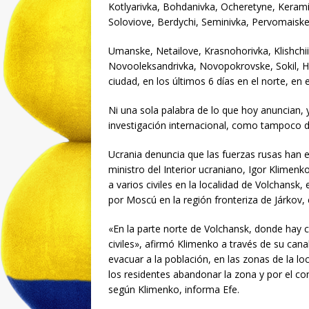
Kotlyarivka, Bohdanivka, Ocheretyne, Keram
Soloviove, Berdychi, Seminivka, Pervomaisk
Umanske, Netailove, Krasnohorivka, Klishchi
Novooleksandrivka, Novopokrovske, Sokil, H
ciudad, en los últimos 6 días en el norte, en 
Ni una sola palabra de lo que hoy anuncian,
investigación internacional, como tampoco d
Ucrania denuncia que las fuerzas rusas han ej
ministro del Interior ucraniano, Igor Klimen
a varios civiles en la localidad de Volchansk
por Moscú en la región fronteriza de Járkov, 
«En la parte norte de Volchansk, donde hay c
civiles», afirmó Klimenko a través de su can
evacuar a la población, en las zonas de la lo
los residentes abandonar la zona y por el co
según Klimenko, informa Efe.