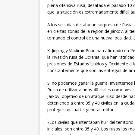
plena ofensiva rusa, desatada el pasado 10 d
que la situación es extremadamente difícil a
A los seis días del ataque sorpresa de Rusia,
en ciertas zonas de la región de Járkov, al 
tomando el control de una nueva localidad, L
Xi Jinping y Vladimir Putin han afirmado en P
la invasión rusa de Ucrania, que han ratifica
presiones de Estados Unidos y Occidente a la
constantemente que son las entregas de arma
Si no podemos ganar la guerra, inventemos his
Rusia de utilizar a unos 40 civiles como «es
Járkov, objetivo de un ataque ruso desde hac
deteniendo a entre 35 y 40 civiles en la c
proteger un cuartel general militar.
«Los civiles que intentaban huir del territor
iniciales, son entre 35 y 40. Los rusos los