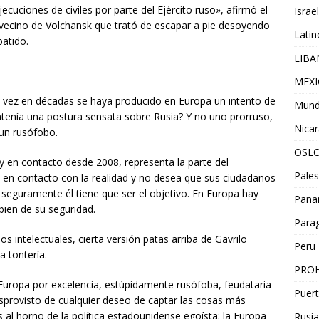
ecuciones de civiles por parte del Ejército ruso», afirmó el
Israel
 vecino de Volchansk que trató de escapar a pie desoyendo
Lati
batido.
LIB
MEX
 vez en décadas se haya producido en Europa un intento de
Mun
tenía una postura sensata sobre Rusia? Y no uno prorruso,
Nica
un rusófobo.
OSL
y en contacto desde 2008, representa la parte del
Pales
en contacto con la realidad y no desea que sus ciudadanos
Y seguramente él tiene que ser el objetivo. En Europa hay
Pan
ien de su seguridad.
Para
os intelectuales, cierta versión patas arriba de Gavrilo
Peru
a tontería.
PROH
Europa por excelencia, estúpidamente rusófoba, feudataria
Puert
provisto de cualquier deseo de captar las cosas más
 al horno de la política estadounidense egoísta; la Europa
Rusia