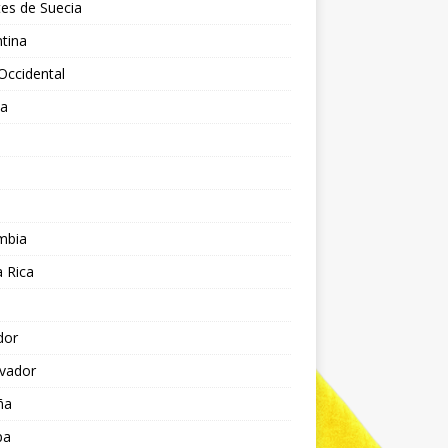
es de Suecia
tina
Occidental
ia
l
a
mbia
 Rica
dor
lvador
ña
pa