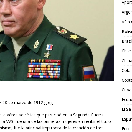
Aport
Argen
ASia 
Boliv
Brazi
Chile
Chin
Colo
Costa
Cuba
Ecua
./ 28 de marzo de 1912 greg. –
El Sa
te aérea soviética que participó en la Segunda Guerra
Espa
a VVS, fue una de las primeras mujeres en recibir el título
mismo, fue la principal impulsora de la creación de tres
Euro