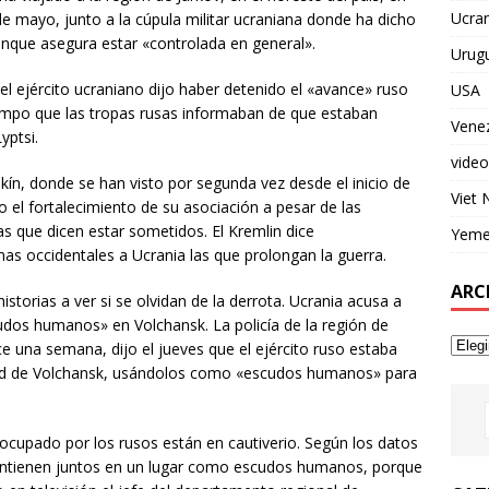
Ucran
e mayo, junto a la cúpula militar ucraniana donde ha dicho
unque asegura estar «controlada en general».
Urug
 el ejército ucraniano dijo haber detenido el «avance» ruso
USA
tiempo que las tropas rusas informaban de que estaban
Vene
yptsi.
video
ekín, donde se han visto por segunda vez desde el inicio de
Viet
do el fortalecimiento de su asociación a pesar de las
s que dicen estar sometidos. El Kremlin dice
Yem
s occidentales a Ucrania las que prolongan la guerra.
ARC
torias a ver si se olvidan de la derrota. Ucrania acusa a
cudos humanos» en Volchansk. La policía de la región de
e una semana, dijo el jueves que el ejército ruso estaba
iudad de Volchansk, usándolos como «escudos humanos» para
io ocupado por los rusos están en cautiverio. Según los datos
 mantienen juntos en un lugar como escudos humanos, porque