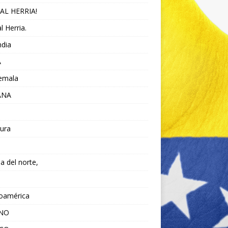
AL HERRIA!
l Herria.
ndia
A
emala
ANA
ura
da del norte,
noamérica
ANO