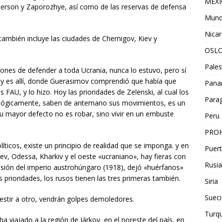
MEX
Kherson y Zaporozhye, así como de las reservas de defensa
Mun
Nica
ambién incluye las ciudades de Chernigov, Kiev y
OSL
Pales
ciones de defender a toda Ucrania, nunca lo estuvo, pero sí
 y es allí, donde Guerasimov comprendió que había que
Pan
s FAU, y lo hizo. Hoy las prioridades de Zelenski, al cual los
Para
cológicamente, saben de antemano sus movimientos, es un
u mayor defecto no es robar, sino vivir en un embuste
Peru
PROH
olíticos, existe un principio de realidad que se imponga. y en
Puert
ev, Odessa, Kharkiv y el oeste «ucraniano», hay fieras con
Rusia
plosión del imperio austrohúngaro (1918), dejó «huérfanos»
 prioridades, los rusos tienen las tres primeras también.
Siria
Sueci
estir a otro, vendrán golpes demoledores.
Turqu
ha viajado a la región de Járkov, en el noreste del país, en