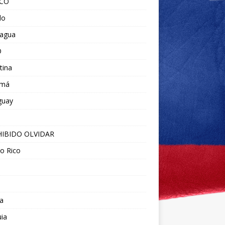
ICO
do
ragua
O
tina
amá
guay
IBIDO OLVIDAR
o Rico
a
ia