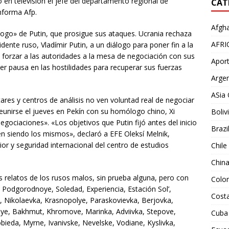
 en televisión el jefe del departamento regional de
CAT
informa Afp.
Afgha
álogo» de Putin, que prosigue sus ataques. Ucrania rechaza
AFRI
dente ruso, Vladímir Putin, a un diálogo para poner fin a la
e forzar a las autoridades a la mesa de negociación con sus
Aport
uier pausa en las hostilidades para recuperar sus fuerzas
Argen
ASia 
ares y centros de análisis no ven voluntad real de negociar
reunirse el jueves en Pekín con su homólogo chino, Xi
Boliv
negociaciones». «Los objetivos que Putin fijó antes del inicio
Brazi
uen siendo los mismos», declaró a EFE Oleksí Melnik,
ior y seguridad internacional del centro de estudios
Chile
Chin
relatos de los rusos malos, sin prueba alguna, pero con
Colo
 Podgorodnoye, Soledad, Experiencia, Estación Sol’,
Costa
, Nikolaevka, Krasnopolye, Paraskovievka, Berjovka,
ye, Bakhmut, Khromove, Marinka, Adviivka, Stepove,
Cuba
bieda, Myrne, Ivanivske, Nevelske, Vodiane, Kyslivka,