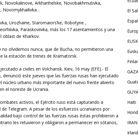
Ecua
ik, Novokalinove, Arkhanhelske, Novobakhmutivka,
e, Novomykhailivka…
El Sa
Espa
ivka, Urozhaine, Staromaiors’ke, Robotyne ,
eorhiivka, Paraskoviivka, más los 17 asentamientos y una
Euro
el oblast de Kharkov.
EUSK
 y no olvidemos nunca, que de Bucha, no permitieron una
Euska
e la estación de trenes de Kramatorsk.
Finla
ecutado a civiles en Volchansk. Kiev, 16 may (EFE).- El
GAZ
ko, denunció este jueves que las fuerzas rusas han ejecutado
Guat
, el núcleo urbano más importante del nuevo frente abierto
en el noreste de Ucrania.
GUY
ombates activos, el Ejército ruso está capturando a
Haiti
al de Telegram. A pesar de los esfuerzos ucranianos por
Hond
calidad bajo control de las fuerzas rusas éstas prohibieron a
ntrario les retuvieron y obligaron a permanecer en sótanos,
IRAN
Irlan