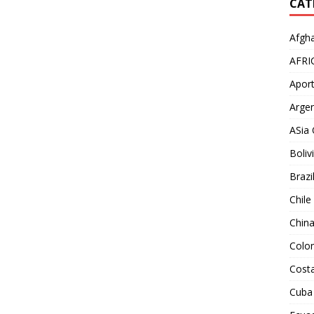
CAT
Afgha
AFRI
Aport
Argen
ASia 
Boliv
Brazi
Chile
Chin
Colo
Costa
Cuba