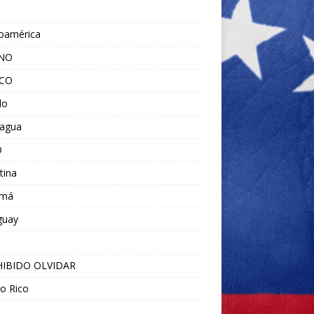
noamérica
ANO
ICO
do
ragua
O
tina
amá
guay
IBIDO OLVIDAR
o Rico