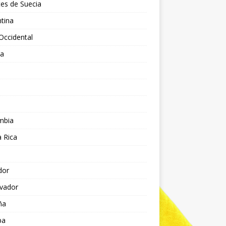
es de Suecia
tina
Occidental
ia
l
a
mbia
 Rica
dor
lvador
ña
pa