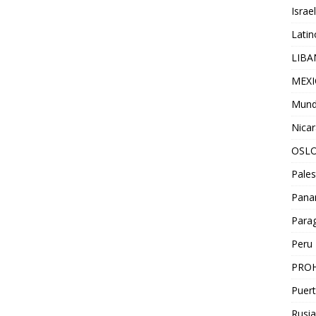
Israel
Lati
LIB
MEX
Mun
Nica
OSL
Pales
Pan
Para
Peru
PROH
Puert
Rusia