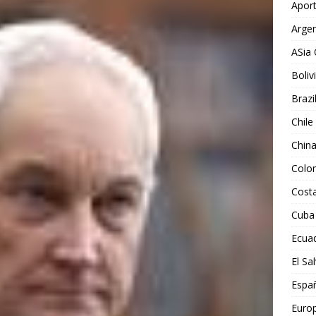
Aport
Argen
ASia 
Boliv
Brazi
Chile
Chin
Colo
Costa
Cuba
Ecua
El Sa
Espa
Euro