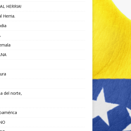
AL HERRIA!
l Herria.
ndia
A
emala
ANA
ura
da del norte,
noamérica
ANO