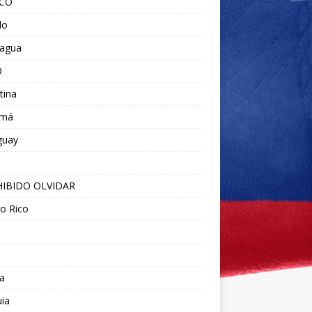
ICO
do
ragua
O
tina
amá
guay
IBIDO OLVIDAR
o Rico
a
ia