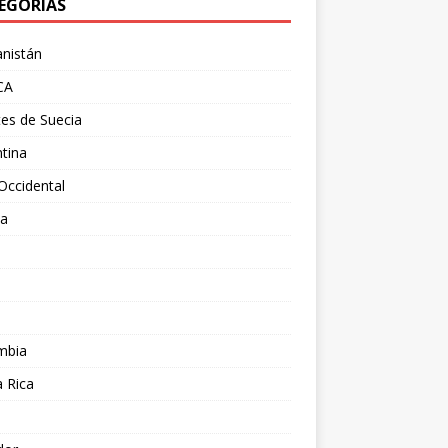
EGORÍAS
nistán
CA
es de Suecia
tina
Occidental
ia
l
a
mbia
 Rica