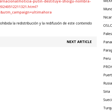
MEX
ernacional/noticia-putin-destituye-shoigu-nombra-
20240512211321.html?
Mun
l&utm_campaign=ultimahora
Nica
ibida la redistribución y la redifusión de este contenido
OSL
Pales
NEXT ARTICLE
Pan
Para
Peru
PROH
Puert
Rusia
Siria
Sueci
Turqu