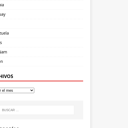
ia
uay
zuela
s
 Nam
en
HIVOS