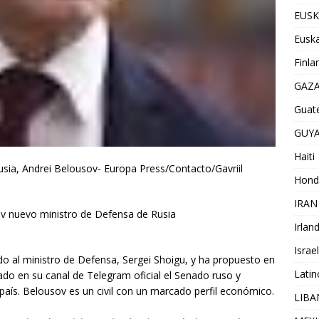
EUSK
Euska
Finla
GAZ
Guat
GUY
Haiti
usia, Andrei Belousov- Europa Press/Contacto/Gavriil
Hond
IRAN
ov nuevo ministro de Defensa de Rusia
Irlan
Israel
uido al ministro de Defensa, Sergei Shoigu, y ha propuesto en
Lati
ado en su canal de Telegram oficial el Senado ruso y
 país. Belousov es un civil con un marcado perfil económico.
LIB