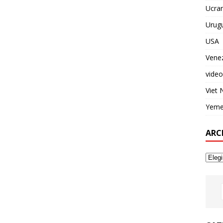
Ucran
Urug
USA
Vene
video
Viet
Yem
ARC