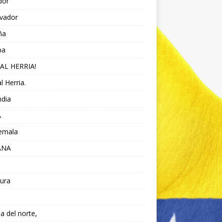
dor
lvador
ña
pa
AL HERRIA!
l Herria.
ndia
A
emala
ANA
ura
da del norte,