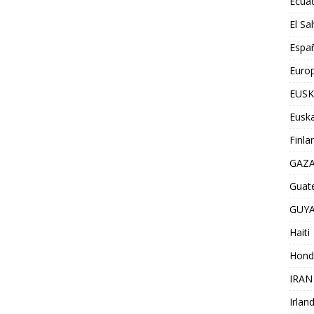
Ecua
El Sa
Espa
Euro
EUSK
Euska
Finla
GAZ
Guat
GUY
Haiti
Hond
IRAN
Irlan