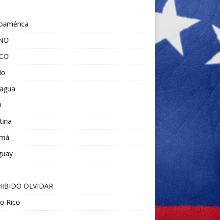
noamérica
ANO
ICO
do
ragua
O
tina
amá
guay
IBIDO OLVIDAR
o Rico