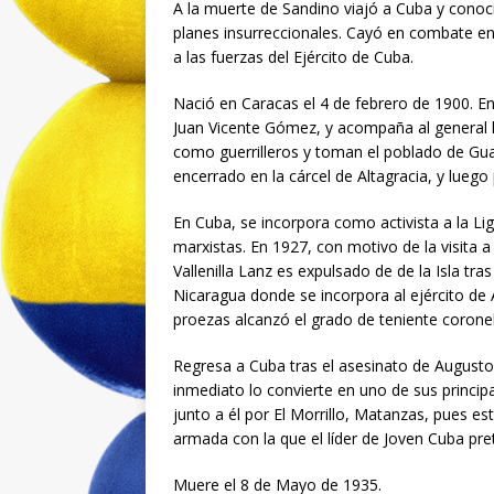
A la muerte de Sandino viajó a Cuba y conoc
planes insurreccionales. Cayó en combate en
a las fuerzas del Ejército de Cuba.
Nació en Caracas el 4 de febrero de 1900. En
Juan Vicente Gómez, y acompaña al general ll
como guerrilleros y toman el poblado de Gua
encerrado en la cárcel de Altagracia, y luego
En Cuba, se incorpora como activista a la Lig
marxistas. En 1927, con motivo de la visita a
Vallenilla Lanz es expulsado de de la Isla tr
Nicaragua donde se incorpora al ejército de
proezas alcanzó el grado de teniente coronel
Regresa a Cuba tras el asesinato de Augusto
inmediato lo convierte en uno de sus princip
junto a él por El Morrillo, Matanzas, pues es
armada con la que el líder de Joven Cuba pret
Muere el 8 de Mayo de 1935.