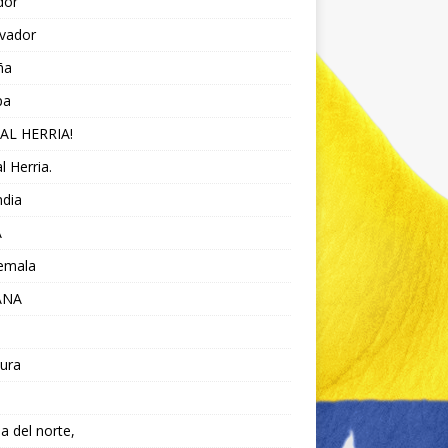
dor
lvador
ña
pa
AL HERRIA!
l Herria.
ndia
A
emala
ANA
ura
da del norte,