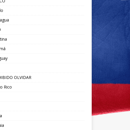
ICO
do
ragua
O
tina
amá
guay
IBIDO OLVIDAR
o Rico
a
ia