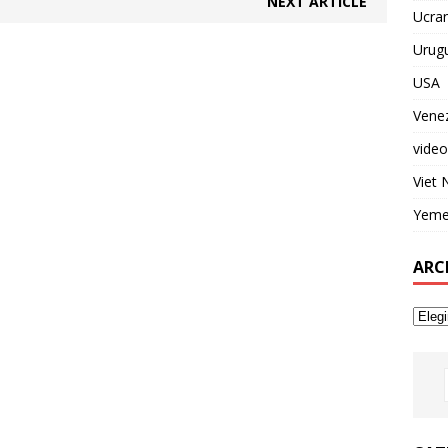
NEXT ARTICLE
Ucran
Urug
USA
Vene
video
Viet
Yem
ARC