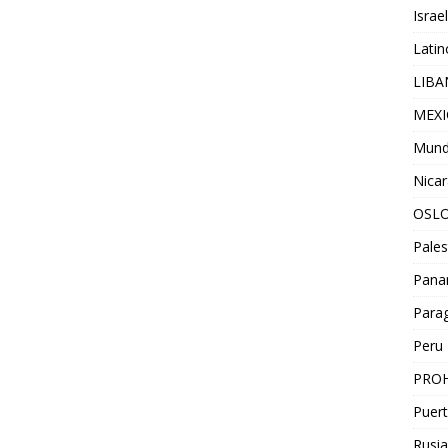
Israel
Lati
LIB
MEX
Mun
Nica
OSL
Pales
Pan
Para
Peru
PROH
Puert
Rusia