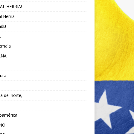
AL HERRIA!
l Herria.
ndia
A
emala
ANA
ura
da del norte,
noamérica
ANO