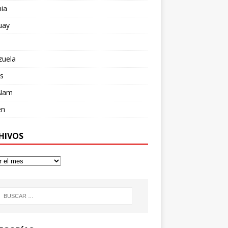
ia
uay
zuela
s
 Nam
en
HIVOS