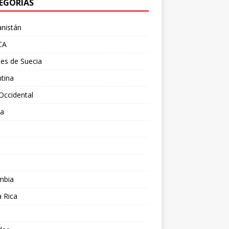
EGORÍAS
nistán
CA
es de Suecia
tina
Occidental
ia
l
a
mbia
 Rica