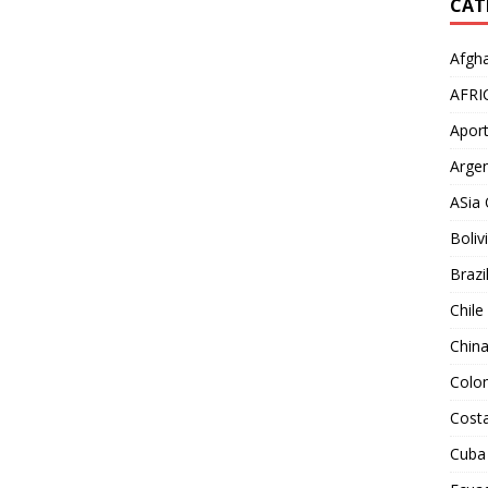
CAT
Afgha
AFRI
Aport
Argen
ASia 
Boliv
Brazi
Chile
Chin
Colo
Costa
Cuba