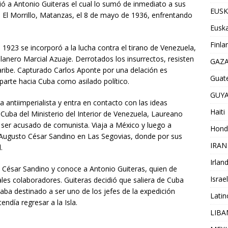
ió a Antonio Guiteras el cual lo sumó de inmediato a sus
EUSK
 El Morrillo, Matanzas, el 8 de mayo de 1936, enfrentando
Euska
Finla
 1923 se incorporó a la lucha contra el tirano de Venezuela,
anero Marcial Azuaje. Derrotados los insurrectos, resisten
GAZ
ribe. Capturado Carlos Aponte por una delación es
Guat
 parte hacia Cuba como asilado político.
GUY
a antiimperialista y entra en contacto con las ideas
Haiti
 Cuba del Ministerio del Interior de Venezuela, Laureano
as ser acusado de comunista. Viaja a México y luego a
Hond
 Augusto César Sandino en Las Segovias, donde por sus
IRAN
.
Irlan
 César Sandino y conoce a Antonio Guiteras, quien de
Israel
ales colaboradores. Guiteras decidió que saliera de Cuba
taba destinado a ser uno de los jefes de la expedición
Lati
endía regresar a la Isla.
LIB