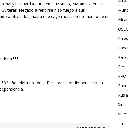
MEX
cional y la Guardia Rural en El Morrillo, Matanzas, en las
Mun
 Guiteras. Negado a rendirse hizo fuego a sus
endo a otros dos, hasta que cayó mortalmente herido de un
Nica
OSL
Pales
Pan
Para
dona ! ! !
Peru
PROH
532 años del inicio de la Resistencia Antiimperialista en
Puert
ndependencia.
Rusia
Siria
Sueci
Turqu