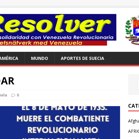
AMÉRICA
MUNDO
APORTES DE SUECIA
DAR
ela
0
CAT
Afgha
AFRI