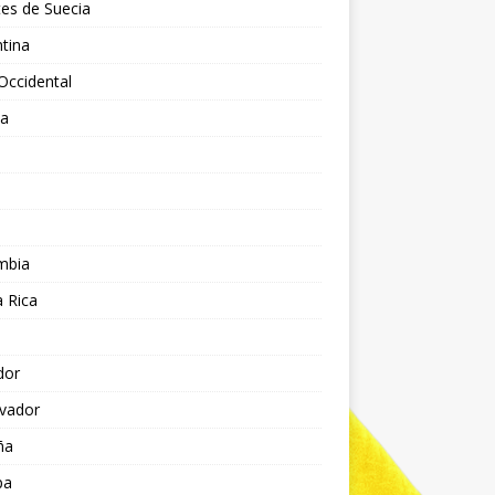
es de Suecia
tina
Occidental
ia
l
a
mbia
 Rica
dor
lvador
ña
pa