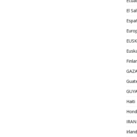
Ecua
El Sa
Espa
Euro
EUSK
Euska
Finla
GAZ
Guat
GUY
Haiti
Hond
IRAN
Irlan