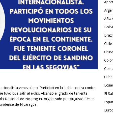
Aport
Argen
ASia 
Boliv
Brazi
Chile
Chin
Colo
Costa
Cuba
Ecua
cionalista venezolano. Participó en la lucha contra contra
 tuvo que salir al exilio. Alcanzó el grado de teniente
El Sa
anía Nacional de Nicaragua, organizado por Augusto César
Espa
unidense de Nicaragua.
Euro