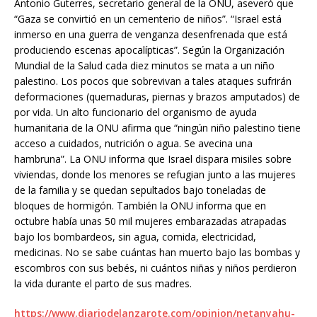
Antonio Guterres, secretario general de la ONU, aseveró que
“Gaza se convirtió en un cementerio de niños”. “Israel está
inmerso en una guerra de venganza desenfrenada que está
produciendo escenas apocalípticas”. Según la Organización
Mundial de la Salud cada diez minutos se mata a un niño
palestino. Los pocos que sobrevivan a tales ataques sufrirán
deformaciones (quemaduras, piernas y brazos amputados) de
por vida. Un alto funcionario del organismo de ayuda
humanitaria de la ONU afirma que “ningún niño palestino tiene
acceso a cuidados, nutrición o agua. Se avecina una
hambruna”. La ONU informa que Israel dispara misiles sobre
viviendas, donde los menores se refugian junto a las mujeres
de la familia y se quedan sepultados bajo toneladas de
bloques de hormigón. También la ONU informa que en
octubre había unas 50 mil mujeres embarazadas atrapadas
bajo los bombardeos, sin agua, comida, electricidad,
medicinas. No se sabe cuántas han muerto bajo las bombas y
escombros con sus bebés, ni cuántos niñas y niños perdieron
la vida durante el parto de sus madres.
https://www.diariodelanzarote.com/opinion/netanyahu-