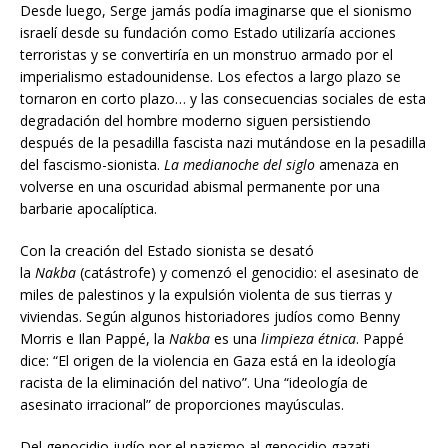
Desde luego, Serge jamás podía imaginarse que el sionismo
israelí desde su fundación como Estado utilizaría acciones
terroristas y se convertiría en un monstruo armado por el
imperialismo estadounidense. Los efectos a largo plazo se
tornaron en corto plazo… y las consecuencias sociales de esta
degradación del hombre moderno siguen persistiendo
después de la pesadilla fascista nazi mutándose en la pesadilla
del fascismo-sionista.
La medianoche del siglo
amenaza en
volverse en una oscuridad abismal permanente por una
barbarie apocalíptica.
Con la creación del Estado sionista se desató
la
Nakba
(catástrofe) y comenzó el genocidio: el asesinato de
miles de palestinos y la expulsión violenta de sus tierras y
viviendas. Según algunos historiadores judíos como Benny
Morris e Ilan Pappé, la
Nakba
es una
limpieza étnica
. Pappé
dice: “El origen de la violencia en Gaza está en la ideología
racista de la eliminación del nativo”. Una “ideología de
asesinato irracional” de proporciones mayúsculas.
Del genocidio judío por el nazismo al genocidio gazati–