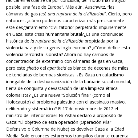
radical en el cual se da por concluida, del modo más trágico
posible, una fase de Europa”. Más aún, Auschwitz, “las
cámaras de gas (es)
una ruptura de la civilización
”. Cierto, pero
entonces, ¿cómo podemos caracterizar más precisamente
este desgarramiento “civilizatorio” perpetrado impunemente
en Gaza; esta crisis humanitaria brutal?¿Es una continuidad
histórica de
la ruptura de la civilización
propiciada por la
violencia nazi y de su genealogía europea? ¿Cómo definir esta
violencia terrorista–sionista? Ahora no hay campos de
concentración de exterminio con cámaras de gas en Gaza,
pero este
ghetto
del
apartheid
es blanco de decenas de miles
de toneladas de bombas sionistas. ¿Es Gaza un cataclismo
innegable de la deshumanización de la barbarie social mundial,
tierra de conquista y devastación de una limpieza étnica
colonialista? ¿Es una nueva “Solución final” (como el
Holocausto) al problema palestino con el asesinato masivo,
deliberado y sistemático? El 17 de noviembre de 2012 el
ministro del interior israelí Eli Yishai declaró a propósito de
Gaza: “El objetivo de esta operación (Operación Pilar
Defensivo o Columna de Nube) es devolver Gaza a la Edad
Media. Solo entonces estaremos tranquilos durante cuarenta