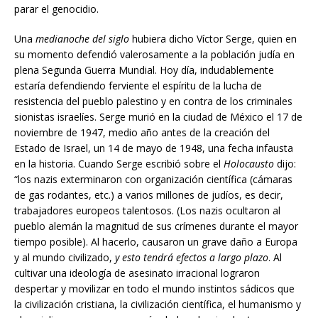
parar el genocidio.
Una
medianoche del siglo
hubiera dicho Víctor Serge, quien en
su momento defendió valerosamente a la población judía en
plena Segunda Guerra Mundial. Hoy día, indudablemente
estaría defendiendo ferviente el espíritu de la lucha de
resistencia del pueblo palestino y en contra de los criminales
sionistas israelíes. Serge murió en la ciudad de México el 17 de
noviembre de 1947, medio año antes de la creación del
Estado de Israel, un 14 de mayo de 1948, una fecha infausta
en la historia. Cuando Serge escribió sobre el
Holocausto
dijo:
“los nazis exterminaron con organización científica (cámaras
de gas rodantes, etc.) a varios millones de judíos, es decir,
trabajadores europeos talentosos. (Los nazis ocultaron al
pueblo alemán la magnitud de sus crímenes durante el mayor
tiempo posible). Al hacerlo, causaron un grave daño a Europa
y al mundo civilizado,
y esto tendrá efectos a largo plazo
. Al
cultivar una ideología de asesinato irracional lograron
despertar y movilizar en todo el mundo instintos sádicos que
la civilización cristiana, la civilización científica, el humanismo y