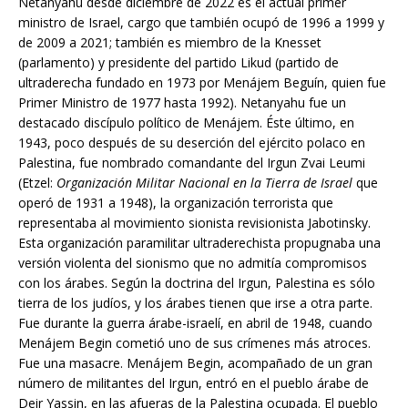
Netanyahu desde diciembre de 2022 es el actual primer
ministro de Israel, cargo que también ocupó de 1996 a 1999 y
de 2009 a 2021; también es miembro de la Knesset
(parlamento) y presidente del partido Likud (partido de
ultraderecha fundado en 1973 por Menájem Beguín, quien fue
Primer Ministro de 1977 hasta 1992). Netanyahu fue un
destacado discípulo político de Menájem. Éste último, en
1943, poco después de su deserción del ejército polaco en
Palestina, fue nombrado comandante del Irgun Zvai Leumi
(Etzel:
Organización Militar Nacional en la Tierra de Israel
que
operó de 1931 a 1948), la organización terrorista que
representaba al movimiento sionista revisionista Jabotinsky.
Esta organización paramilitar ultraderechista propugnaba una
versión violenta del sionismo que no admitía compromisos
con los árabes. Según la doctrina del Irgun, Palestina es sólo
tierra de los judíos, y los árabes tienen que irse a otra parte.
Fue durante la guerra árabe-israelí, en abril de 1948, cuando
Menájem Begin cometió uno de sus crímenes más atroces.
Fue una masacre. Menájem Begin, acompañado de un gran
número de militantes del Irgun, entró en el pueblo árabe de
Deir Yassin, en las afueras de la Palestina ocupada. El pueblo