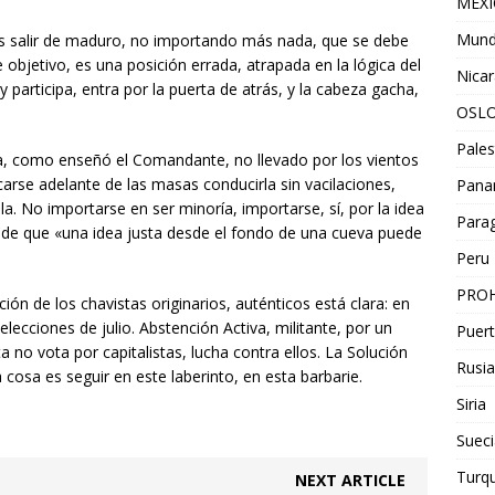
MEX
Mun
 es salir de maduro, no importando más nada, que se debe
e objetivo, es una posición errada, atrapada en la lógica del
Nica
y participa, entra por la puerta de atrás, y la cabeza gacha,
OSL
Pales
, como enseñó el Comandante, no llevado por los vientos
arse adelante de las masas conducirla sin vacilaciones,
Pan
a. No importarse en ser minoría, importarse, sí, por la idea
Para
 de que «una idea justa desde el fondo de una cueva puede
Peru
PROH
ión de los chavistas originarios, auténticos está clara: en
elecciones de julio. Abstención Activa, militante, por un
Puert
 no vota por capitalistas, lucha contra ellos. La Solución
Rusia
 cosa es seguir en este laberinto, en esta barbarie.
Siria
Sueci
Turqu
NEXT ARTICLE