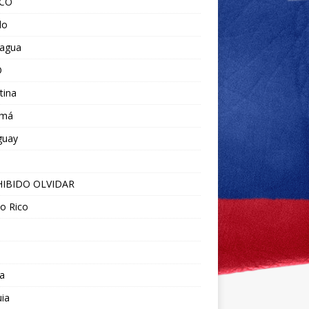
ICO
do
ragua
O
tina
amá
guay
IBIDO OLVIDAR
o Rico
a
ia