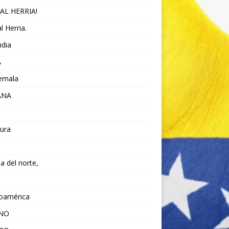
AL HERRIA!
l Herria.
ndia
A
emala
ANA
ura
da del norte,
noamérica
ANO