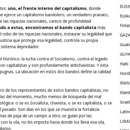
EUSK
ntes:
uno, el frente interno del capitalismo
, donde
e ejerce un capitalismo bandolero, un verdadero pranato,
Euska
de las riquezas nacionales, carece de profundidad
Finla
ado a estos, encontramos el bando capitalista
más
robo de las riquezas nacionales, instaurar su legalidad que
GAZ
justicia que protege esa legalidad, controla su propia
Guat
l sistema depredador.
GUY
l histórico: la lucha contra el Socialismo, contra el legado
Haiti
son capitalistas y son profundamente antichavistas. Y esta
pugnas. La ubicación en estos dos bandos define la calidad
Hond
IRAN
o de los representantes de estos bandos capitalistas, no
Irlan
patías del momento, mucho menos de búsqueda del mal
Israel
ógica: o se es Socialista, chavista, o se es capitalista, o se
al pasado. Son días en los que se muestra la fortaleza
Lati
znas de paja de un campo a otro; se guían por las
LIB
on la ola, no les importa hacia donde los lleva esa ola,
alismo.