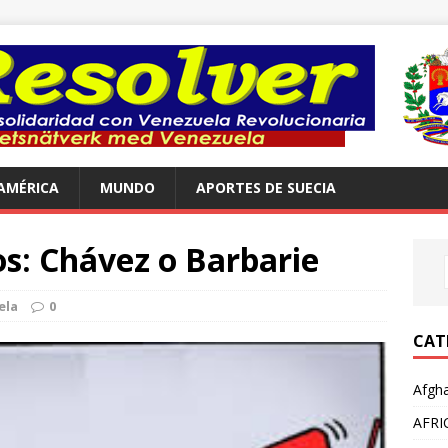
AMÉRICA
MUNDO
APORTES DE SUECIA
os: Chávez o Barbarie
ela
0
CAT
Afgha
AFRI