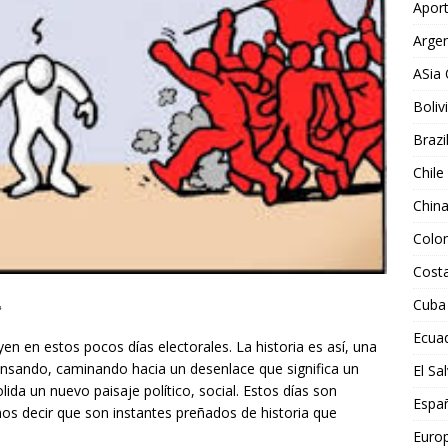
Aport
Argen
ASia 
Boliv
Brazi
Chile
Chin
Colo
Costa
Cuba
4
Ecua
en en estos pocos días electorales. La historia es así, una
ensando, caminando hacia un desenlace que significa un
El Sa
lida un nuevo paisaje político, social. Estos días son
Espa
mos decir que son instantes preñados de historia que
Euro