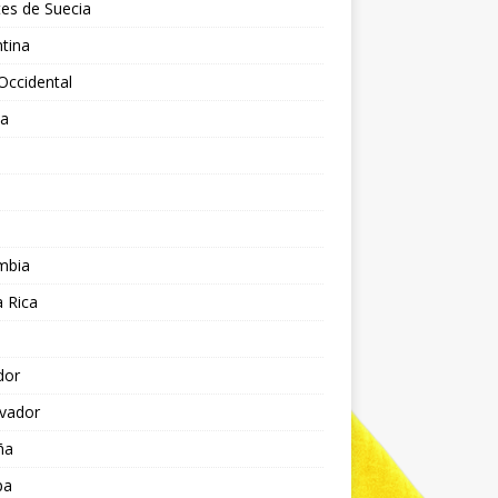
es de Suecia
tina
Occidental
ia
l
a
mbia
 Rica
dor
lvador
ña
pa