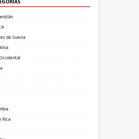
EGORÍAS
nistán
CA
es de Suecia
tina
Occidental
ia
l
a
mbia
 Rica