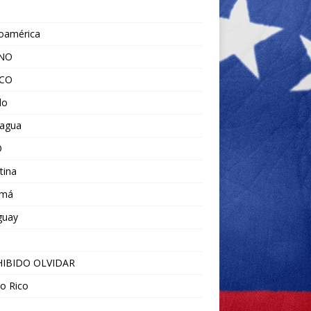
noamérica
ANO
ICO
do
ragua
O
tina
amá
guay
IBIDO OLVIDAR
o Rico