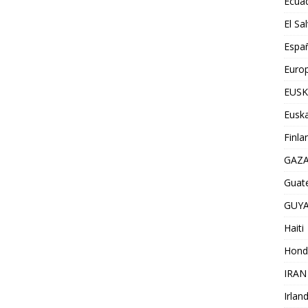
Ecua
El Sa
Espa
Euro
EUSK
Euska
Finla
GAZ
Guat
GUY
Haiti
Hond
IRAN
Irlan