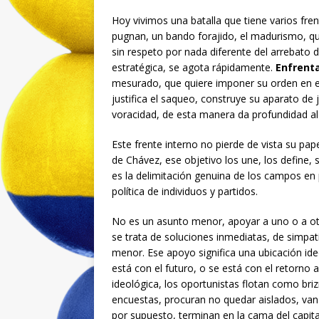
Hoy vivimos una batalla que tiene varios fre
pugnan, un bando forajido, el madurismo, qu
sin respeto por nada diferente del arrebato 
estratégica, se agota rápidamente.
Enfrent
mesurado, que quiere imponer su orden en el 
justifica el saqueo, construye su aparato de 
voracidad, de esta manera da profundidad a
Este frente interno no pierde de vista su pape
de Chávez, ese objetivo los une, los define, 
es la delimitación genuina de los campos en 
política de individuos y partidos.
No es un asunto menor, apoyar a uno o a otr
se trata de soluciones inmediatas, de sim
menor. Ese apoyo significa una ubicación ideol
está con el futuro, o se está con el retorno 
ideológica, los oportunistas flotan como bri
encuestas, procuran no quedar aislados, van c
por supuesto, terminan en la cama del capit