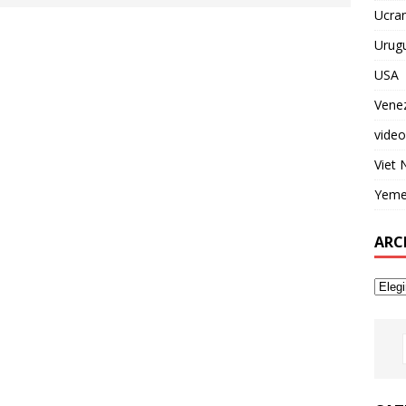
Ucran
Urug
USA
Vene
video
Viet
Yem
ARC