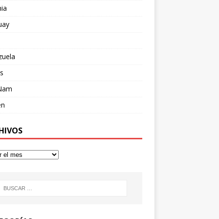
ia
uay
zuela
s
 Nam
en
HIVOS