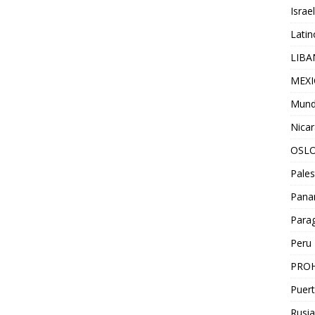
Israel
Lati
LIB
MEX
Mun
Nica
OSL
Pales
Pan
Para
Peru
PROH
Puert
Rusia