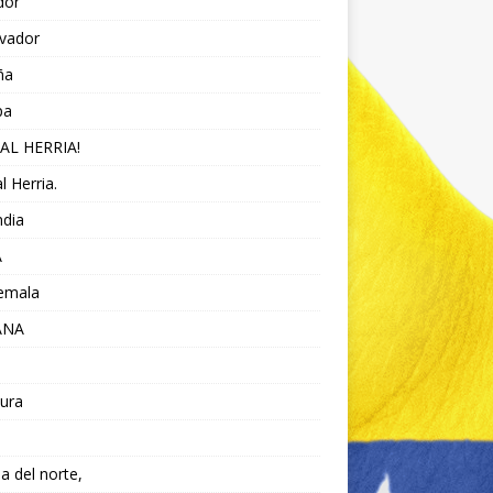
dor
lvador
ña
pa
AL HERRIA!
l Herria.
ndia
A
emala
ANA
ura
da del norte,