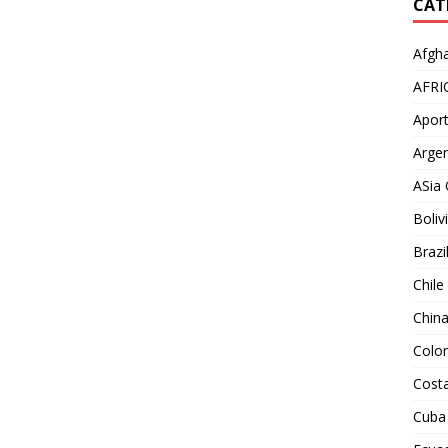
CAT
Afgha
AFRI
Aport
Argen
ASia 
Boliv
Brazi
Chile
Chin
Colo
Costa
Cuba