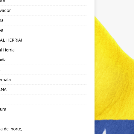
dor
lvador
ña
pa
AL HERRIA!
l Herria.
ndia
A
emala
ANA
ura
da del norte,