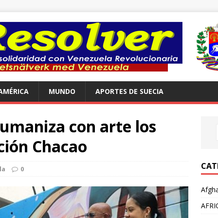
AMÉRICA
MUNDO
APORTES DE SUECIA
umaniza con arte los
ación Chacao
CAT
la
0
Afgha
AFRI