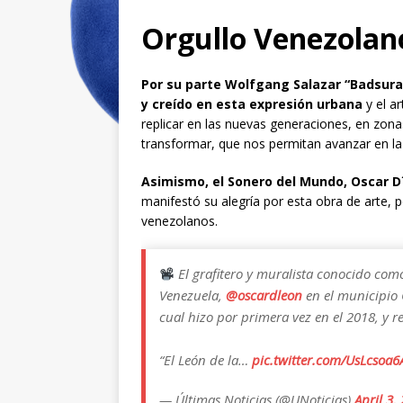
Orgullo Venezolan
Por su parte Wolfgang Salazar “Badsura
y creído en esta expresión urbana
y el a
replicar en las nuevas generaciones, en zon
transformar, que nos permitan avanzar en la
Asimismo, el Sonero del Mundo, Oscar D
manifestó su alegría por esta obra de arte, 
venezolanos.
El grafitero y muralista conocido com
Venezuela,
@oscardleon
en el municipio 
cual hizo por primera vez en el 2018, y r
“El León de la…
pic.twitter.com/UsLcsoa
— Últimas Noticias (@UNoticias)
April 3,