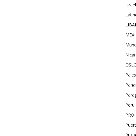
Israel
Lati
LIB
MEX
Mun
Nica
OSL
Pales
Pan
Para
Peru
PROH
Puert
Rusia