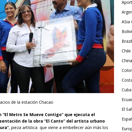
Aport
Argen
ASia 
Boliv
Brazi
Chile
Chin
Colo
Costa
Cuba
Ecua
acios de la estación Chacao
El Sa
an “El Metro Se Mueve Contigo” que ejecuta el
Espa
esentación de la obra “El Canto” del artista urbano
ura”
, pieza artística que viene a embellecer aún más los
Euro