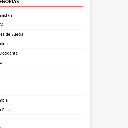
EGORÍAS
nistán
CA
es de Suecia
tina
Occidental
ia
l
a
mbia
 Rica