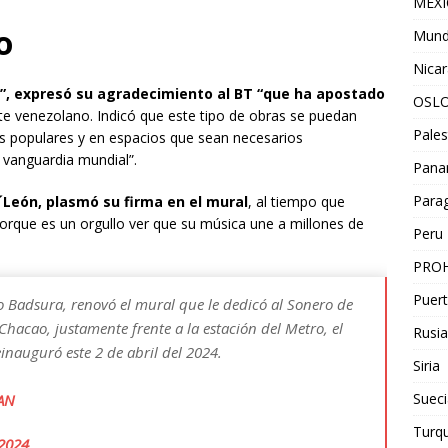
MEX
o
Mun
Nica
”, expresó su agradecimiento al BT “que ha apostado
OSL
rte venezolano. Indicó que este tipo de obras se puedan
Pales
as populares y en espacios que sean necesarios
 vanguardia mundial”.
Pan
Para
´León, plasmó su firma en el mural
, al tiempo que
porque es un orgullo ver que su música une a millones de
Peru
PROH
Puert
o Badsura, renovó el mural que le dedicó al Sonero de
Chacao, justamente frente a la estación del Metro, el
Rusia
einauguró este 2 de abril del 2024.
Siria
Sueci
6AN
Turqu
 2024