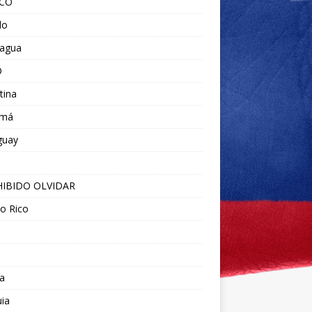
ICO
do
ragua
O
tina
amá
guay
IBIDO OLVIDAR
o Rico
a
ia