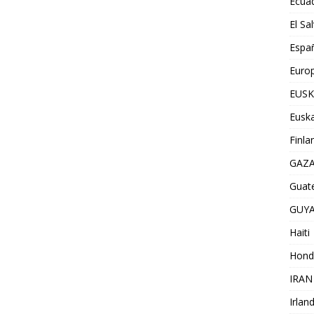
Ecua
El Sa
Espa
Euro
EUSK
Euska
Finla
GAZ
Guat
GUY
Haiti
Hond
IRAN
Irlan