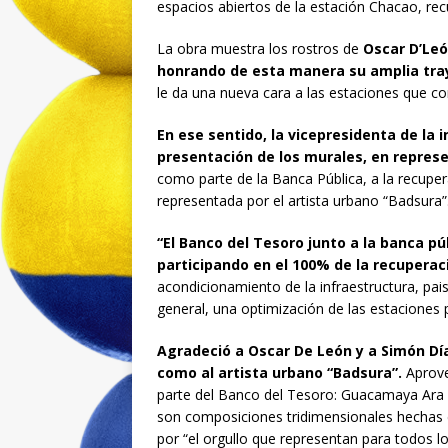
espacios abiertos de la estación Chacao, recu
La obra muestra los rostros de
Oscar D’Leó
honrando de esta manera su amplia tra
le da una nueva cara a las estaciones que c
En ese sentido, la vicepresidenta de la in
presentación de los murales, en repres
como parte de la Banca Pública, a la recupera
representada por el artista urbano “Badsura”
“El Banco del Tesoro junto a la banca pú
participando en el 100% de la recupera
acondicionamiento de la infraestructura, paisa
general, una optimización de las estaciones 
Agradeció a Oscar De León y a Simón Día
como al artista urbano “Badsura”.
Aprove
parte del Banco del Tesoro: Guacamaya Ara M
son composiciones tridimensionales hechas en
por “el orgullo que representan para todos l