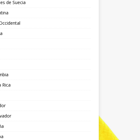
es de Suecia
tina
Occidental
ia
l
a
mbia
 Rica
dor
lvador
ña
pa