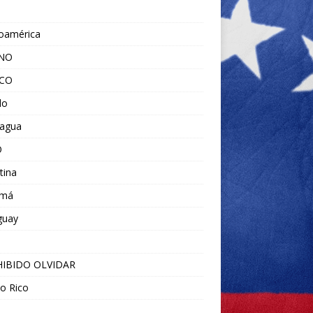
noamérica
ANO
ICO
do
ragua
O
tina
amá
guay
IBIDO OLVIDAR
o Rico