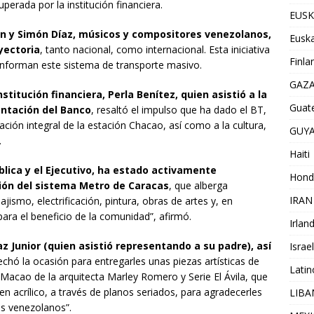
perada por la institución financiera.
EUSK
n y Simón Díaz, músicos y compositores venezolanos,
Euska
yectoria
, tanto nacional, como internacional. Esta iniciativa
Finla
onforman este sistema de transporte masivo.
GAZ
stitución financiera, Perla Benítez, quien asistió a la
Guat
entación del Banco
, resaltó el impulso que ha dado el BT,
ción integral de la estación Chacao, así como a la cultura,
GUY
.
Haiti
blica y el Ejecutivo, ha estado activamente
Hond
ción del sistema Metro de Caracas
, que alberga
IRAN
jismo, electrificación, pintura, obras de artes y, en
para el beneficio de la comunidad”, afirmó.
Irlan
z Junior (quien asistió representando a su padre), así
Israel
chó la ocasión para entregarles unas piezas artísticas de
Lati
acao de la arquitecta Marley Romero y Serie El Ávila, que
 acrílico, a través de planos seriados, para agradecerles
LIB
os venezolanos”.