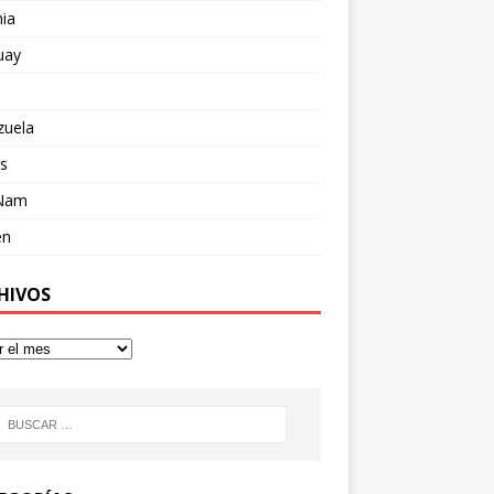
ia
uay
zuela
s
 Nam
en
HIVOS