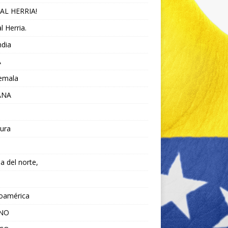
AL HERRIA!
l Herria.
ndia
A
emala
ANA
ura
da del norte,
noamérica
ANO