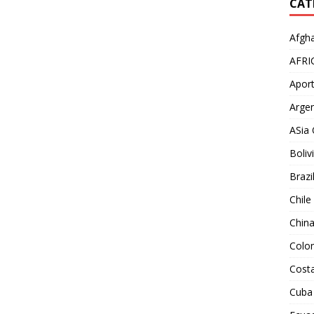
CAT
Afgha
AFRI
Aport
Argen
ASia 
Boliv
Brazi
Chile
Chin
Colo
Costa
Cuba