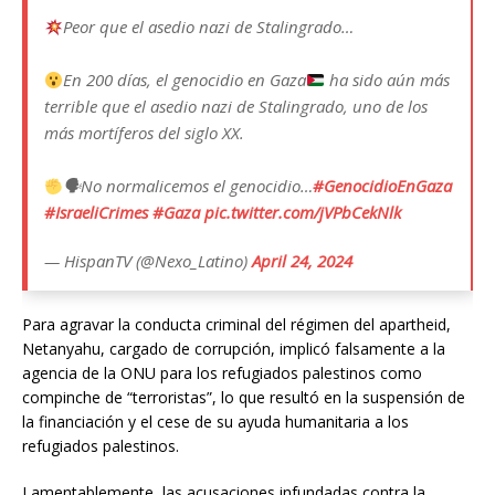
Peor que el asedio nazi de Stalingrado…
En 200 días, el genocidio en Gaza
ha sido aún más
terrible que el asedio nazi de Stalingrado, uno de los
más mortíferos del siglo XX.
🗣No normalicemos el genocidio…
#GenocidioEnGaza
#IsraeliCrimes
#Gaza
pic.twitter.com/jVPbCekNlk
— HispanTV (@Nexo_Latino)
April 24, 2024
Para agravar la conducta criminal del régimen del apartheid,
Netanyahu, cargado de corrupción, implicó falsamente a la
agencia de la ONU para los refugiados palestinos como
compinche de “terroristas”, lo que resultó en la suspensión de
la financiación y el cese de su ayuda humanitaria a los
refugiados palestinos.
Lamentablemente, las acusaciones infundadas contra la