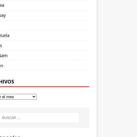
ia
uay
zuela
s
 Nam
en
HIVOS