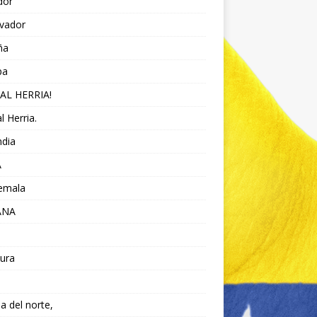
dor
lvador
ña
pa
AL HERRIA!
l Herria.
ndia
A
emala
ANA
ura
da del norte,