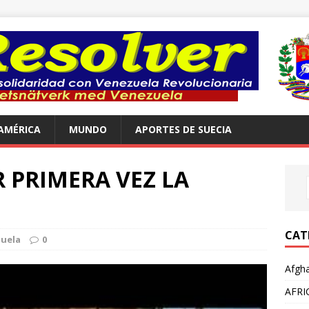
AMÉRICA
MUNDO
APORTES DE SUECIA
 PRIMERA VEZ LA
CAT
uela
0
Afgha
AFRI