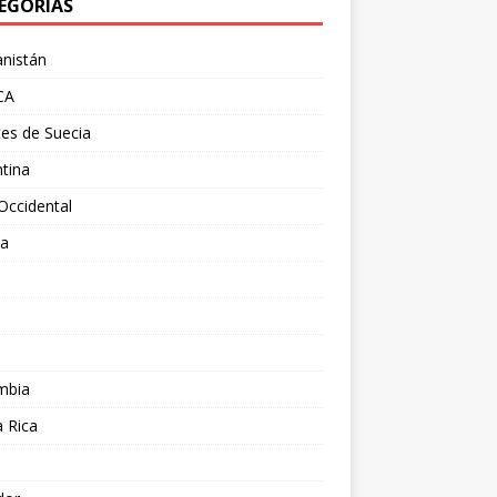
EGORÍAS
nistán
CA
es de Suecia
tina
Occidental
ia
l
a
mbia
 Rica