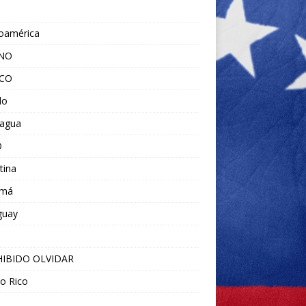
noamérica
ANO
ICO
do
ragua
O
tina
amá
guay
IBIDO OLVIDAR
o Rico