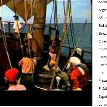
Aport
Argen
ASia 
Boliv
Brazi
Chile
Chin
Colo
Costa
Cuba
Ecua
El Sa
Espa
Euro