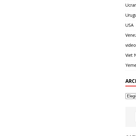
Ucran
Urug
USA
Vene
video
Viet
Yem
ARC