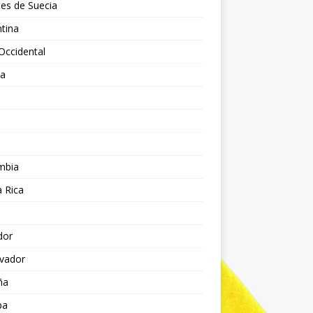
es de Suecia
tina
Occidental
ia
l
a
mbia
 Rica
dor
lvador
ña
pa