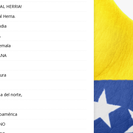
AL HERRIA!
l Herria.
ndia
A
emala
ANA
ura
da del norte,
noamérica
ANO