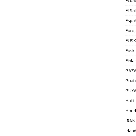
Ecua
El Sa
Espa
Euro
EUSK
Euska
Finla
GAZ
Guat
GUY
Haiti
Hond
IRAN
Irlan