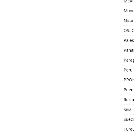
MEX
Mun
Nica
OSL
Pales
Pan
Para
Peru
PROH
Puert
Rusia
Siria
Sueci
Turqu