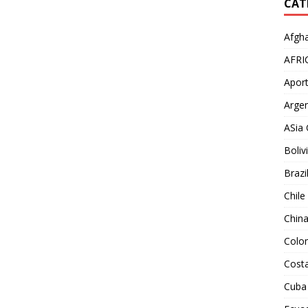
CAT
Afgha
AFRI
Aport
Argen
ASia 
Boliv
Brazi
Chile
Chin
Colo
Costa
Cuba