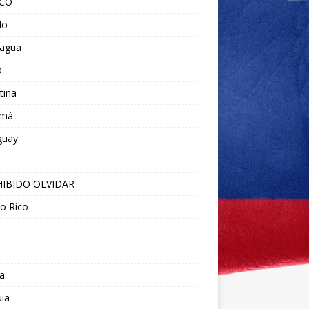
ICO
do
ragua
O
tina
amá
guay
IBIDO OLVIDAR
o Rico
a
ia