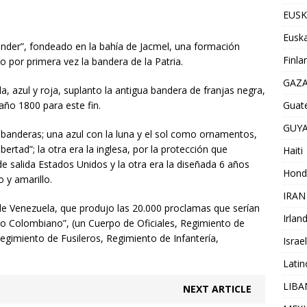
EUSK
Euska
ander”, fondeado en la bahía de Jacmel, una formación
Finla
o por primera vez la bandera de la Patria.
GAZ
a, azul y roja, suplanto la antigua bandera de franjas negra,
Guat
año 1800 para este fin.
GUY
4 banderas; una azul con la luna y el sol como ornamentos,
ibertad”; la otra era la inglesa, por la protección que
Haiti
de salida Estados Unidos y la otra era la diseñada 6 años
Hond
o y amarillo.
IRAN
de Venezuela, que produjo las 20.000 proclamas que serían
Irlan
rcito Colombiano”, (un Cuerpo de Oficiales, Regimiento de
Regimiento de Fusileros, Regimiento de Infantería,
Israel
Lati
LIB
NEXT ARTICLE