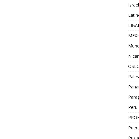
Israel
Lati
LIB
MEX
Mun
Nica
OSL
Pales
Pan
Para
Peru
PROH
Puert
Rusia