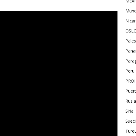
MEX
Mun
Nica
OSL
Pales
Pan
Para
Peru
PROH
Puert
Rusia
Siria
Sueci
Turqu