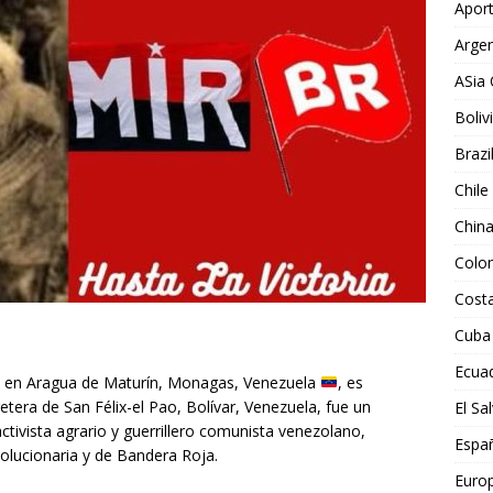
Aport
Argen
ASia 
Boliv
Brazi
Chile
Chin
Colo
Costa
Cuba
Ecua
3, en Aragua de Maturín, Monagas, Venezuela
, es
etera de San Félix-el Pao, Bolívar, Venezuela, fue un
El Sa
 activista agrario y guerrillero comunista venezolano,
Espa
olucionaria y de Bandera Roja.
Euro