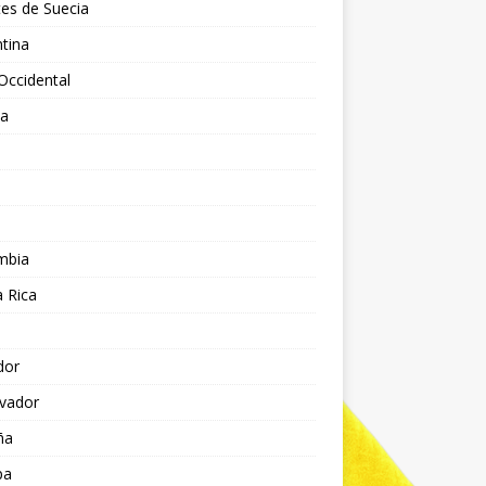
es de Suecia
tina
Occidental
ia
l
a
mbia
 Rica
dor
lvador
ña
pa