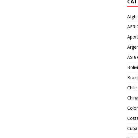
CAT
Afgha
AFRI
Aport
Argen
ASia 
Boliv
Brazi
Chile
Chin
Colo
Costa
Cuba