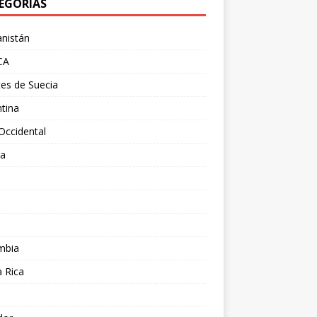
EGORÍAS
nistán
CA
es de Suecia
tina
Occidental
ia
l
a
mbia
 Rica