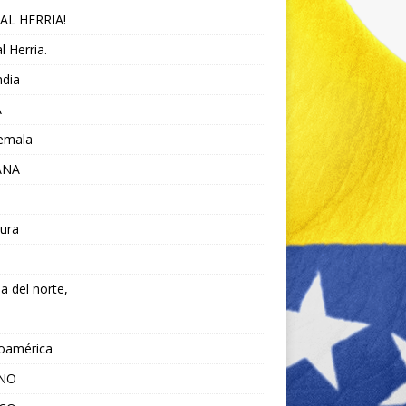
AL HERRIA!
l Herria.
ndia
A
emala
ANA
ura
da del norte,
noamérica
ANO