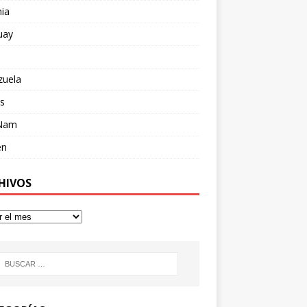
ia
uay
zuela
s
 Nam
en
HIVOS