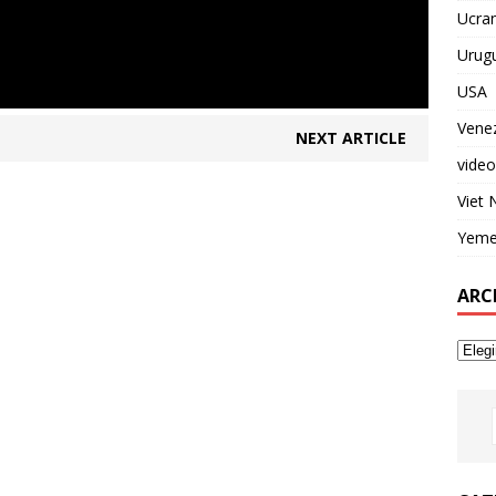
Ucran
Urug
USA
Vene
NEXT ARTICLE
video
Viet
Yem
ARC