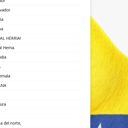
dor
lvador
ña
pa
AL HERRIA!
l Herria.
ndia
A
emala
ANA
ura
da del norte,