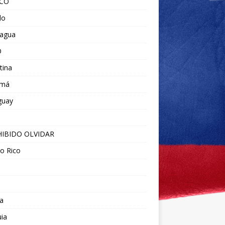
ICO
do
ragua
O
tina
amá
guay
IBIDO OLVIDAR
o Rico
a
ia