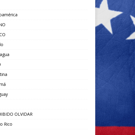
noamérica
ANO
ICO
do
ragua
O
tina
amá
guay
IBIDO OLVIDAR
o Rico