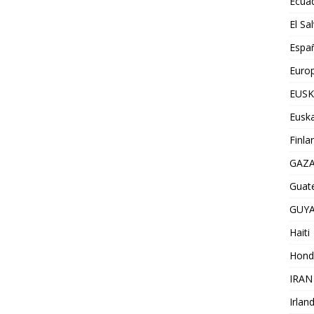
Ecua
El Sa
Espa
Euro
EUSK
Euska
Finla
GAZ
Guat
GUY
Haiti
Hond
IRAN
Irlan