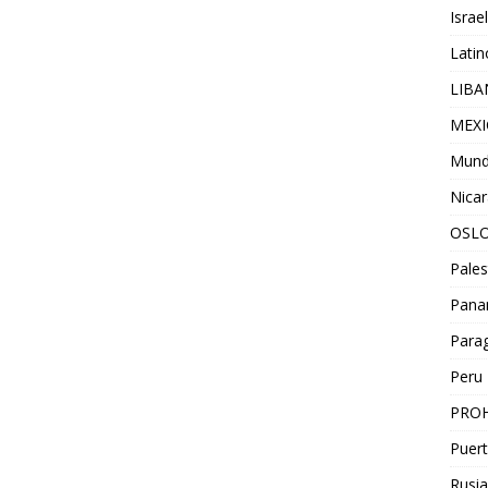
Israel
Lati
LIB
MEX
Mun
Nica
OSL
Pales
Pan
Para
Peru
PROH
Puert
Rusia