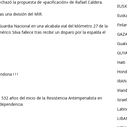
echazó la propuesta de «pacificación» de Rafael Caldera.
EUSK
s una división del MIR.
Euska
Finla
ardia Nacional en una alcabala vial del kilómetro 27 de la
érico Silva fallece tras recibir un disparo por la espalda el
GAZ
Guat
GUY
Haiti
Hond
dona ! ! !
IRAN
Irlan
532 años del inicio de la Resistencia Antiimperialista en
Israel
ndependencia.
Lati
LIB