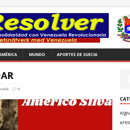
AMÉRICA
MUNDO
APORTES DE SUECIA
DAR
uela
0
CAT
Afgha
AFRI