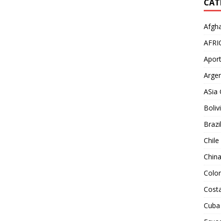
CAT
Afgha
AFRI
Aport
Argen
ASia 
Boliv
Brazi
Chile
Chin
Colo
Costa
Cuba