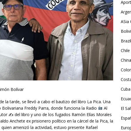
Aport
Argen
ASia 
Boliv
Brazi
Chile
Chin
Colo
Costa
Cuba
imón Bolívar
Ecua
la tarde, se llevó a cabo el bautizo del libro La Pica. Una
 Bolivariana Freddy Parra, donde funciona la Radio
Al
El Sa
autor ✍
del libro y uno de los fugados Ramón Elías Morales
Espa
ldo Anchete ex prisionero político en la cárcel de la Pica, la
s quien amenizó la actividad, estuvo presente Rafael
Euro