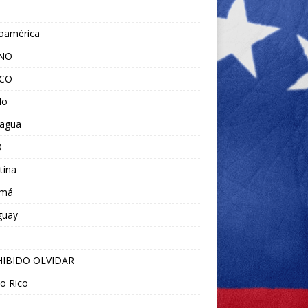
noamérica
ANO
ICO
do
ragua
O
tina
amá
guay
IBIDO OLVIDAR
o Rico