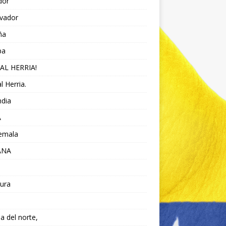
dor
lvador
ña
pa
AL HERRIA!
l Herria.
ndia
A
emala
ANA
ura
da del norte,