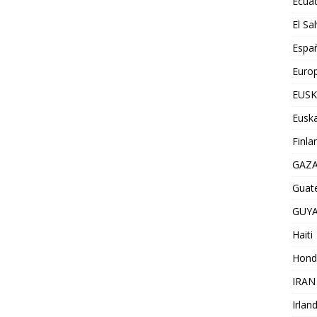
Ecua
El Sa
Espa
Euro
EUSK
Euska
Finla
GAZ
Guat
GUY
Haiti
Hond
IRAN
Irlan