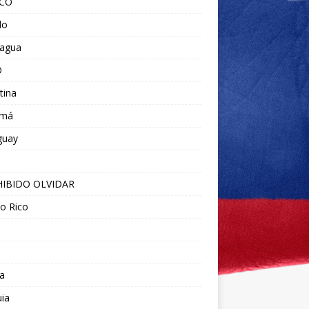
ICO
do
ragua
O
tina
amá
guay
IBIDO OLVIDAR
o Rico
a
ia