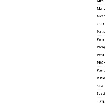
MEX
Mun
Nica
OSL
Pales
Pan
Para
Peru
PROH
Puert
Rusia
Siria
Sueci
Turqu