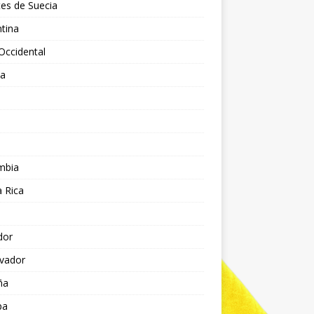
es de Suecia
tina
Occidental
ia
l
a
mbia
 Rica
dor
lvador
ña
pa