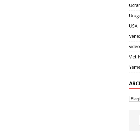
Ucran
Urug
USA
Vene
video
Viet
Yem
ARC