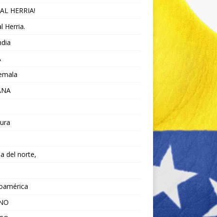
AL HERRIA!
l Herria.
ndia
A
emala
ANA
ura
da del norte,
noamérica
ANO