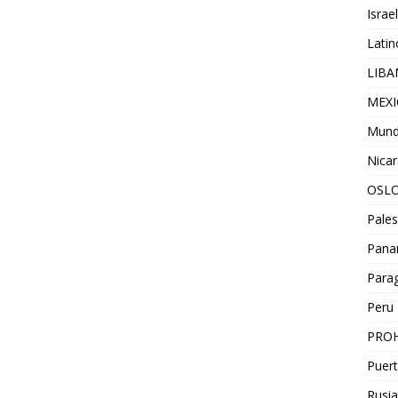
Israel
Lati
LIB
MEX
Mun
Nica
OSL
Pales
Pan
Para
Peru
PROH
Puert
Rusia