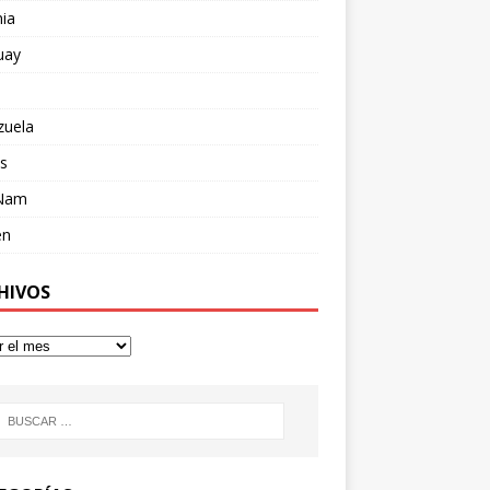
ia
uay
zuela
s
 Nam
en
HIVOS