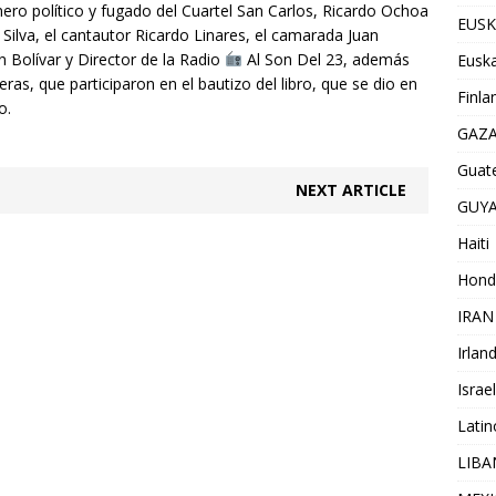
nero político y fugado del Cuartel San Carlos, Ricardo Ochoa
EUSK
ilva, el cantautor Ricardo Linares, el camarada Juan
 Bolívar y Director de la Radio
Al Son Del 23, además
Euska
s, que participaron en el bautizo del libro, que se dio en
Finla
o.
GAZ
Guat
NEXT ARTICLE
GUY
Haiti
Hond
IRAN
Irlan
Israel
Lati
LIB