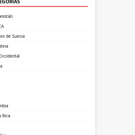
EGORÍAS
nistán
CA
es de Suecia
tina
Occidental
ia
l
a
mbia
 Rica