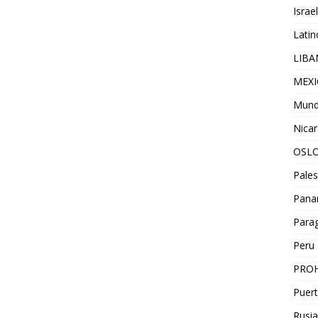
Israel
Lati
LIB
MEX
Mun
Nica
OSL
Pales
Pan
Para
Peru
PROH
Puert
Rusia