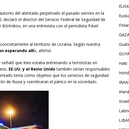
EUSK
autores del atentado perpetrado el pasado viernes en la
Euska
, declaró el director del Servicio Federal de Seguridad de
Finla
r Bórtnikov, en una entrevista con el periodista Pável
GAZ
Guat
 concretamente al territorio de Ucrania. Según nuestra
an esperando allí
«, afirmó.
GUY
v señaló que Kiev estaba entrenando a terroristas en
Haiti
ario,
EE.UU. y el Reino Unido
también serían responsables
Hond
atentado tenía como objetivo que los servicios de seguridad
ción de Rusia y «sembraran el pánico en la sociedad».
IRAN
Irlan
Israel
Lati
LIB