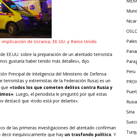
MEX
Mun
Nica
OSL
Pales
 implicación de Ucrania, EE.UU. y Reino Unido
Pan
de EE.UU. sobre la preparación de un atentado terrorista
nos gustaría haber tenido más detalles», dijo.
Para
Peru
ción Principal de Inteligencia del Ministerio de Defensa
 de terroristas y extremistas de la Federación Rusa) es un
PROH
ó que
«todos los que cometen delitos contra Rusia y
Puert
timos»
. Luego, el periodista le preguntó por qué estas
ov destacó que «todo está por delante».
Rusia
Siria
Sueci
dos de las primeras investigaciones del atentado confirman
Turqu
do decir inequívocamente que hay
un trasfondo político
. Y