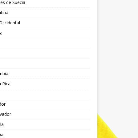
es de Suecia
tina
Occidental
ia
l
a
mbia
 Rica
dor
lvador
ña
pa