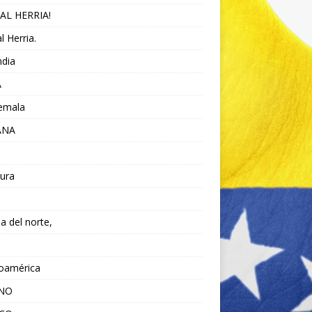
AL HERRIA!
l Herria.
ndia
A
emala
ANA
ura
da del norte,
noamérica
ANO