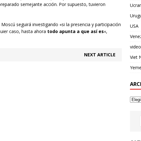
 preparado semejante acción. Por supuesto, tuvieron
Ucran
Urug
e Moscú seguirá investigando «si la presencia y participación
USA
lquier caso, hasta ahora
todo apunta a que así es
«,
Vene
video
NEXT ARTICLE
Viet
Yem
ARC