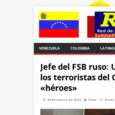
VENEZUELA
COLOMBIA
LATINO
Jefe del FSB ruso: 
los terroristas del
«héroes»
26 de marzo de 2024
Cheo
Rusia