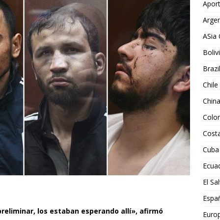
Aport
Argen
ASia 
Boliv
Brazi
Chile
Chin
Colo
Costa
Cuba
Ecua
El Sa
Espa
eliminar, los estaban esperando allí», afirmó
Euro