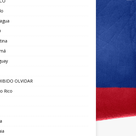
ICO
do
ragua
O
tina
amá
guay
IBIDO OLVIDAR
o Rico
a
ia