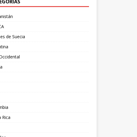
EGORÍAS
nistán
CA
es de Suecia
tina
Occidental
ia
l
a
mbia
 Rica