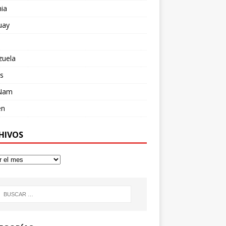
ia
uay
zuela
s
 Nam
en
HIVOS