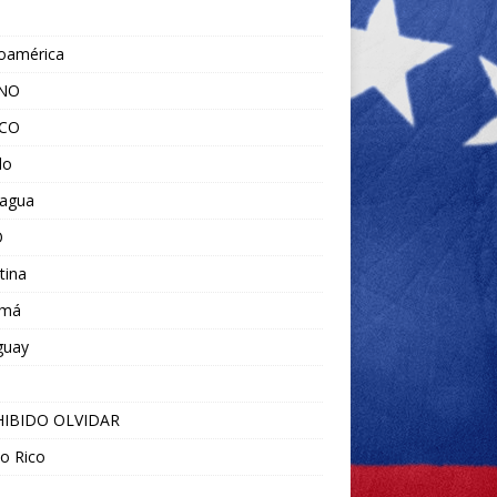
noamérica
ANO
ICO
do
ragua
O
tina
amá
guay
IBIDO OLVIDAR
o Rico