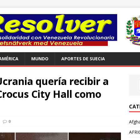
AMÉRICA
MUNDO
APORTES DE SUECIA
Ucrania quería recibir a
 Crocus City Hall como
CAT
0
Afgha
AFRI