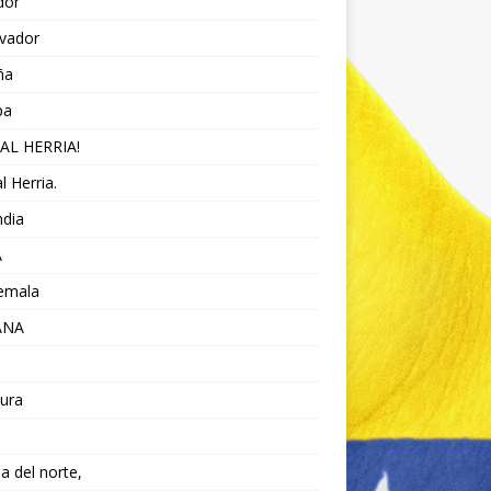
dor
lvador
ña
pa
AL HERRIA!
l Herria.
ndia
A
emala
ANA
ura
da del norte,