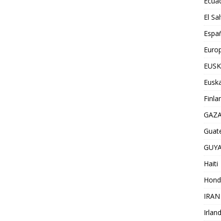
Ecua
El Sa
Espa
Euro
EUSK
Euska
Finla
GAZ
Guat
GUY
Haiti
Hond
IRAN
Irlan