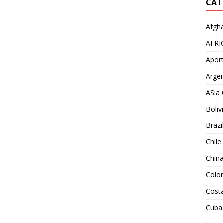
CAT
Afgha
AFRI
Aport
Argen
ASia 
Boliv
Brazi
Chile
Chin
Colo
Costa
Cuba