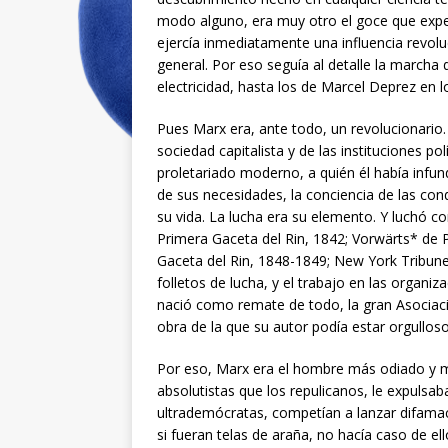
modo alguno, era muy otro el goce que exp
ejercía inmediatamente una influencia revoluc
general. Por eso seguía al detalle la marcha
electricidad, hasta los de Marcel Deprez en 
Pues Marx era, ante todo, un revolucionario
sociedad capitalista y de las instituciones pol
proletariado moderno, a quién él había infund
de sus necesidades, la conciencia de las con
su vida. La lucha era su elemento. Y luchó c
Primera Gaceta del Rin, 1842; Vorwärts* de 
Gaceta del Rin, 1848-1849; New York Tribune
folletos de lucha, y el trabajo en las organi
nació como remate de todo, la gran Asociaci
obra de la que su autor podía estar orgullos
Por eso, Marx era el hombre más odiado y m
absolutistas que los repulicanos, le expulsa
ultrademócratas, competían a lanzar difama
si fueran telas de araña, no hacía caso de el