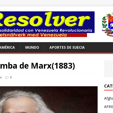
AMÉRICA
MUNDO
APORTES DE SUECIA
tumba de Marx(1883)
o
0
CAT
Afgha
AFRI