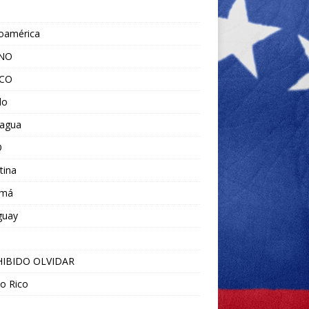
noamérica
ANO
ICO
do
ragua
O
tina
amá
guay
IBIDO OLVIDAR
o Rico