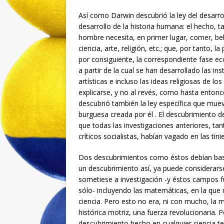
Así como Darwin descubrió la ley del desarrol
desarrollo de la historia humana: el hecho, ta
hombre necesita, en primer lugar, comer, beb
ciencia, arte, religión, etc.; que, por tanto,
por consiguiente, la correspondiente fase e
a partir de la cual se han desarrollado las ins
artísticas e incluso las ideas religiosas de l
explicarse, y no al revés, como hasta enton
descubrió también la ley específica que muev
burguesa creada por él . El descubrimiento d
que todas las investigaciones anteriores, ta
críticos socialistas, habían vagado en las tini
Dos descubrimientos como éstos debían basta
un descubrimiento así, ya puede considerars
sometiese a investigación -y éstos campos f
sólo- incluyendo las matemáticas, en la que 
ciencia. Pero esto no era, ni con mucho, la 
histórica motriz, una fuerza revolucionaria.
descubrimiento hecho en cualquier ciencia teó