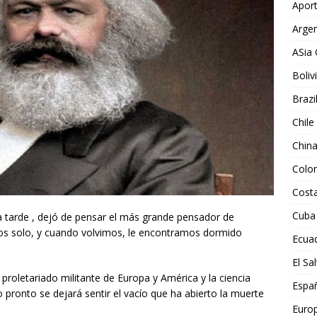
Aport
Argen
ASia 
Boliv
Brazi
Chile
Chin
Colo
Costa
Cuba
la tarde , dejó de pensar el más grande pensador de
os solo, y cuando volvimos, le encontramos dormido
Ecua
El Sa
 proletariado militante de Europa y América y la ciencia
Espa
 pronto se dejará sentir el vacío que ha abierto la muerte
Euro