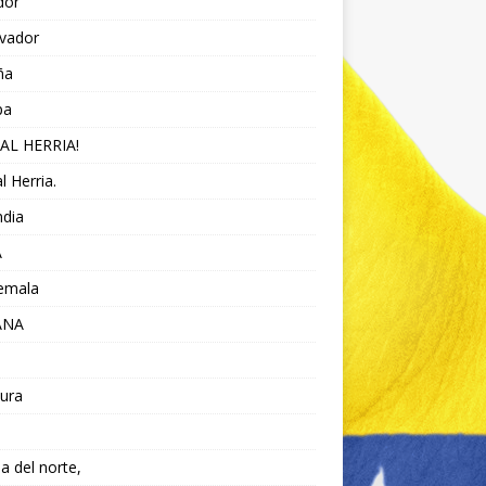
dor
lvador
ña
pa
AL HERRIA!
l Herria.
ndia
A
emala
ANA
ura
da del norte,