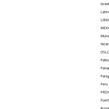
Israel
Lati
LIB
MEX
Mun
Nica
OSL
Pales
Pan
Para
Peru
PROH
Puert
Rusia