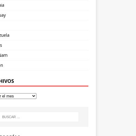
ia
uay
zuela
s
 Nam
en
HIVOS