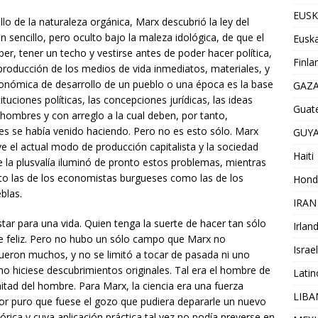
EUSK
lo de la naturaleza orgánica, Marx descubrió la ley del
n sencillo, pero oculto bajo la maleza idológica, de que el
Euska
er, tener un techo y vestirse antes de poder hacer política,
Finla
 la producción de los medios de vida inmediatos, materiales, y
conómica de desarrollo de un pueblo o una época es la base
GAZ
tituciones políticas, las concepciones jurídicas, las ideas
Guat
os hombres y con arreglo a la cual deben, por tanto,
ces se había venido haciendo. Pero no es esto sólo. Marx
GUY
e el actual modo de producción capitalista y la sociedad
Haiti
e la plusvalía iluminó de pronto estos problemas, mientras
nto las de los economistas burgueses como las de los
Hond
eblas.
IRAN
r para una vida. Quien tenga la suerte de hacer tan sólo
Irlan
e feliz. Pero no hubo un sólo campo que Marx no
Israel
ueron muchos, y no se limitó a tocar de pasada ni uno
no hiciese descubrimientos originales. Tal era el hombre de
Lati
mitad del hombre. Para Marx, la ciencia era una fuerza
LIB
 Por puro que fuese el gozo que pudiera depararle un nuevo
rica y cuya aplicación práctica tal vez no podía preverse en