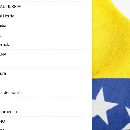
AL HERRIA!
l Herria.
ndia
A
emala
ANA
ura
da del norte,
noamérica
ANO