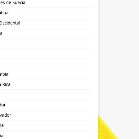
es de Suecia
tina
Occidental
ia
l
a
mbia
 Rica
dor
lvador
ña
pa