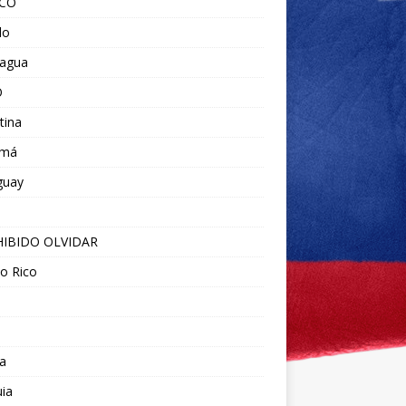
ICO
do
ragua
O
tina
amá
guay
IBIDO OLVIDAR
o Rico
a
ia