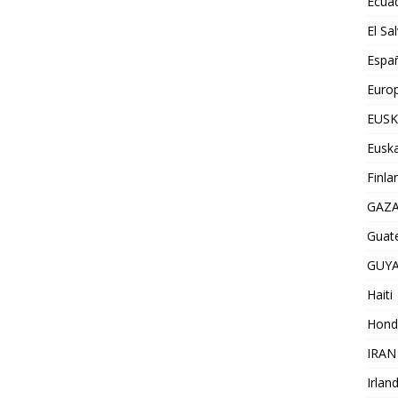
Ecua
El Sa
Espa
Euro
EUSK
Euska
Finla
GAZ
Guat
GUY
Haiti
Hond
IRAN
Irlan