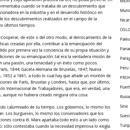
MEX
erimentaba cuando se trataba de un descubrimiento que
Mun
ionadora en la industria y en el desarrollo histórico en
 de los descubrimientos realizados en el campo de la
Nica
los últimos tiempos.
OSL
. Cooperar, de este o del otro modo, al derrocamiento de la
Pales
íticas creadas por ella, contribuir a la emancipación del
Pan
ido por primera vez la conciencia de su propia situación y
diciones de su emancipación: tal era la verdadera misión de
Para
on una pasión, una tenacidad y un éxito como pocos.
Peru
París, 1844; Gaceta Alemana de Bruselas, 1847; Nueva
, 1852 a 1861, a todo lo cual hay que añadir un montón de
PROH
zaciones de París, Bruselas y Londres, hasta que, por último,
Puert
ón Internacional de Trabajadores, que era, en verdad, una
o, aunque no hubiera creado ninguna otra cosa.
Rusia
Siria
ás calumniado de su tiempo. Los gobiernos, lo mismo los
ban. Los burgueses, lo mismo los conservadores que los
Sueci
ciones contra él. Marx apartaba todo esto a un lado como
Turqu
lo; sólo contestaba cuando la necesidad imperiosa lo exigía.