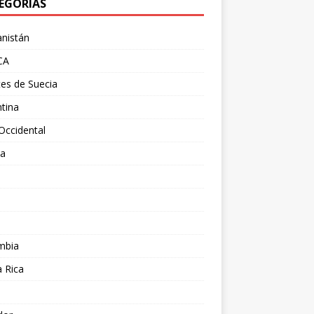
EGORÍAS
nistán
CA
es de Suecia
tina
Occidental
ia
l
a
mbia
 Rica