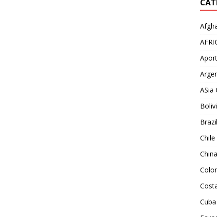
CAT
Afgha
AFRI
Aport
Argen
ASia 
Boliv
Brazi
Chile
Chin
Colo
Costa
Cuba