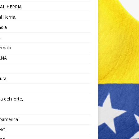
AL HERRIA!
l Herria.
ndia
A
emala
ANA
ura
da del norte,
noamérica
ANO