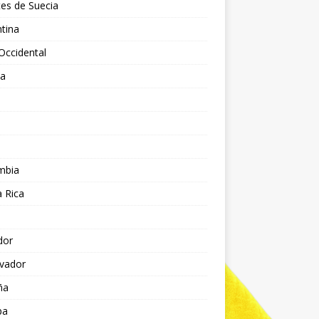
es de Suecia
tina
Occidental
ia
l
a
mbia
 Rica
dor
lvador
ña
pa