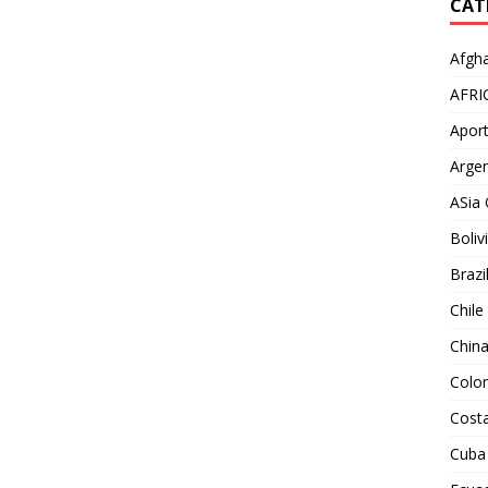
CAT
Afgha
AFRI
Aport
Argen
ASia 
Boliv
Brazi
Chile
Chin
Colo
Costa
Cuba