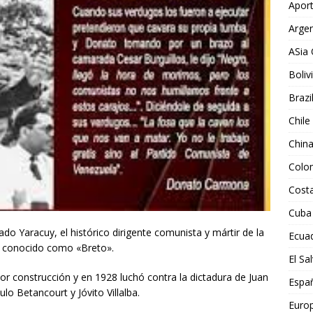
Aport
Argen
ASia 
Boliv
Brazi
Chile
Chin
Colo
Costa
Cuba
do Yaracuy, el histórico dirigente comunista y mártir de la
Ecua
conocido como «Breto».
El Sa
tor construcción y en 1928 luchó contra la dictadura de Juan
Espa
o Betancourt y Jóvito Villalba.
Euro