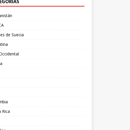
EGORÍAS
nistán
CA
es de Suecia
tina
Occidental
ia
l
a
mbia
 Rica