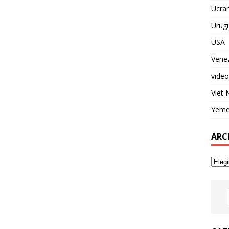
Ucran
Urug
USA
Vene
video
Viet
Yem
ARC