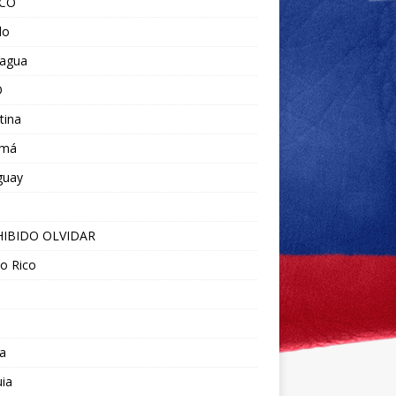
ICO
do
ragua
O
tina
amá
guay
IBIDO OLVIDAR
o Rico
a
ia