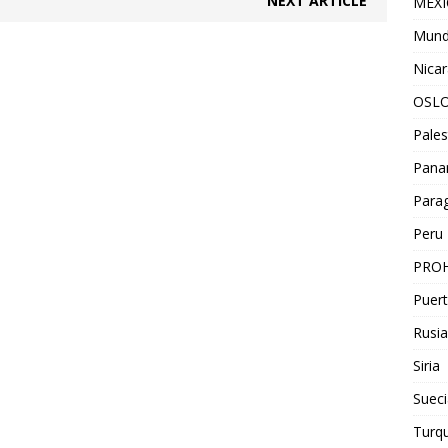
NEXT ARTICLE
MEX
Mun
Nica
OSL
Pales
Pan
Para
Peru
PROH
Puert
Rusia
Siria
Sueci
Turqu