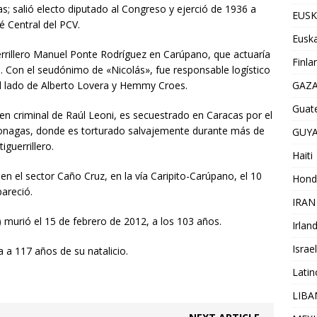
; salió electo diputado al Congreso y ejerció de 1936 a
EUSK
 Central del PCV.
Euska
rrillero Manuel Ponte Rodríguez en Carúpano, que actuaría
Finla
 Con el seudónimo de «Nicolás», fue responsable logístico
GAZ
 al lado de Alberto Lovera y Hemmy Croes.
Guat
en criminal de Raúl Leoni, es secuestrado en Caracas por el
Monagas, donde es torturado salvajemente durante más de
GUY
guerrillero.
Haiti
 el sector Caño Cruz, en la vía Caripito-Carúpano, el 10
Hond
areció.
IRAN
 murió el 15 de febrero de 2012, a los 103 años.
Irlan
Israel
a 117 años de su natalicio.
Lati
LIB