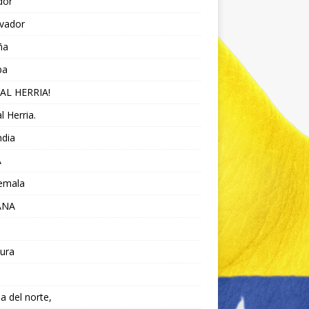
dor
lvador
ña
pa
AL HERRIA!
l Herria.
ndia
A
emala
ANA
ura
da del norte,