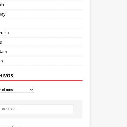
ia
uay
zuela
s
 Nam
en
HIVOS