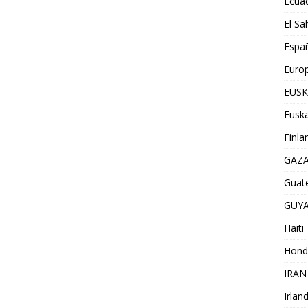
Ecua
El Sa
Espa
Euro
EUSK
Euska
Finla
GAZ
Guat
GUY
Haiti
Hond
IRAN
Irlan