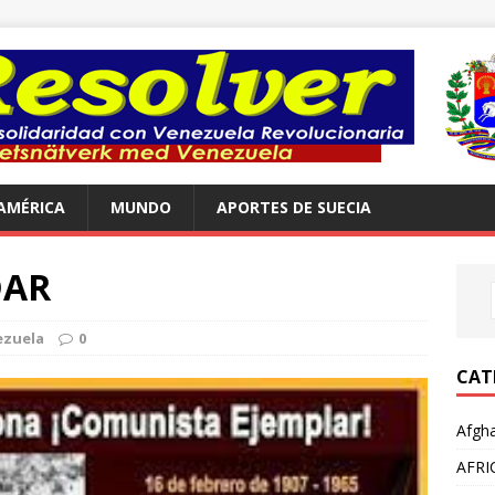
AMÉRICA
MUNDO
APORTES DE SUECIA
DAR
ezuela
0
CAT
Afgha
AFRI