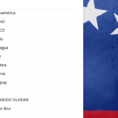
noamérica
ANO
ICO
do
ragua
O
tina
amá
guay
IBIDO OLVIDAR
o Rico