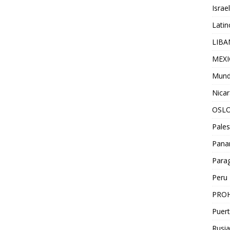
Israel
Lati
LIB
MEX
Mun
Nica
OSL
Pales
Pan
Para
Peru
PROH
Puert
Rusia