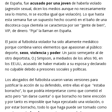
de España, fue
acusado por una joven
de haberla violado
(agresión sexual, dicen los medios aunque no necesariamente
sea lo mismo, ni se escriba igual que violación). Lo que hasta
esta semana fue un supuesto hecho ocurrió en el baño de una
discoteca cuya clientela se caracteriza por ser “gente de bien”,
VIP, de dinero. “Pija” la llaman en España.
El juicio al futbolista violador ha sido altamente mediático
porque combina varios elementos que apasionan al público:
deporte,
sexo
,
violencia
y
poder
. Un juicio semejante al de
otro deportista, O.J Simpson, a mediados de los años 90, en
los EE.UU., acusado de haber matado a su esposa y declarado
no culpable debido a presiones sociales y políticas.
Los abogados del futbolista usaron varias versiones para
justificar la acción de su defendido, entre ellas el que “estaba
borracho”, lo que podría interpretarse como que cometió el
acto pero “sin darse cuenta” o que borracho no tiene erección
y por tanto es imposible que haya ejecutado una violación, o
por estar borracho, todo lo que haga puede ser tomado como