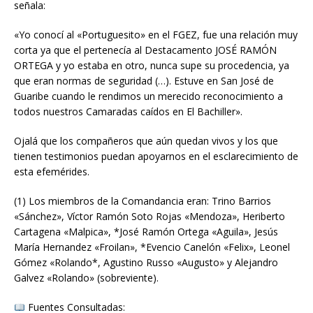
señala:
«Yo conocí al «Portuguesito» en el FGEZ, fue una relación muy
corta ya que el pertenecía al Destacamento JOSÉ RAMÓN
ORTEGA y yo estaba en otro, nunca supe su procedencia, ya
que eran normas de seguridad (…). Estuve en San José de
Guaribe cuando le rendimos un merecido reconocimiento a
todos nuestros Camaradas caídos en El Bachiller».
Ojalá que los compañeros que aún quedan vivos y los que
tienen testimonios puedan apoyarnos en el esclarecimiento de
esta efemérides.
(1) Los miembros de la Comandancia eran: Trino Barrios
«Sánchez», Víctor Ramón Soto Rojas «Mendoza», Heriberto
Cartagena «Malpica», *José Ramón Ortega «Aguila», Jesús
María Hernandez «Froilan», *Evencio Canelón «Felix», Leonel
Gómez «Rolando*, Agustino Russo «Augusto» y Alejandro
Galvez «Rolando» (sobreviente).
Fuentes Consultadas: