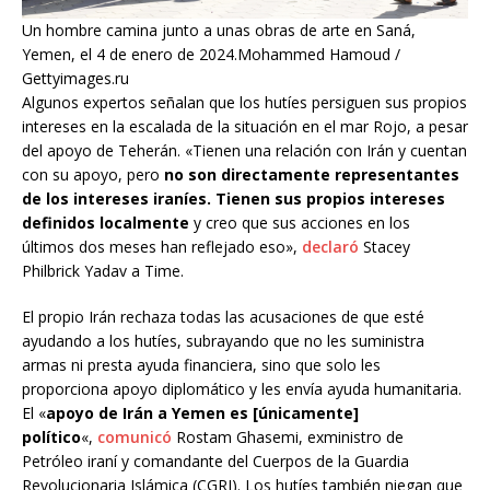
Un hombre camina junto a unas obras de arte en Saná,
Yemen, el 4 de enero de 2024.Mohammed Hamoud /
Gettyimages.ru
Algunos expertos señalan que los hutíes persiguen sus propios
intereses en la escalada de la situación en el mar Rojo, a pesar
del apoyo de Teherán. «Tienen una relación con Irán y cuentan
con su apoyo, pero
no son directamente representantes
de los intereses iraníes. Tienen sus propios intereses
definidos localmente
y creo que sus acciones en los
últimos dos meses han reflejado eso»,
declaró
Stacey
Philbrick Yadav a Time.
El propio Irán rechaza todas las acusaciones de que esté
ayudando a los hutíes, subrayando que no les suministra
armas ni presta ayuda financiera, sino que solo les
proporciona apoyo diplomático y les envía ayuda humanitaria.
El «
apoyo de Irán a Yemen es [únicamente]
político
«,
comunicó
Rostam Ghasemi, exministro de
Petróleo iraní y comandante del Cuerpos de la Guardia
Revolucionaria Islámica (CGRI). Los hutíes también niegan que