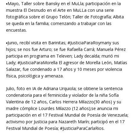
▪︎Mayo, Taller sobre Bansky en el MuLla; participación en la
muestra El Desnudo en el Arte en MuLLa con una serie
fotográfica sobre el Grupo Telón; Taller de Fotografía; Albita
se queda en la familia; comenzando a trabajar con las
encuestas.
▪︎Junio, recibí visita en Barinitas; #JusticiaParaRoymariy sus
hijos; se nos fue Arturo; se fue Rafaella Carrá; Manuela Pérez
participa en programa en Televen; Lady decaída; murió mi
Lady; #JusticiaParaMorella El agresor de Morella León, Matías
Salazar, fue condenado a 17 años y 10 meses por violencia
física, psicológica y amenaza.
Julio, foto en IA de Adriana Urquiola; se obtiene la sentencia
condenatoria para el feminicida y violador de la niña Sofía
Valentina de 12 años, Carlos Herrera Milazzo(30 años) y su
madre cómplice Lourdes Milazzo (12 años);se anuncia mi
participación en el 17 Festival Mundial de Poesía de Venezuela;
activismo por Justicia para Nazareth Marín; participó en el 17
Festival Mundial de Poesía; #JusticiaParaCarlaRios.