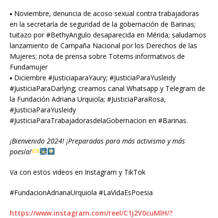
▪︎ Noviembre, denuncia de acoso sexual contra trabajadoras
en la secretaría de seguridad de la gobernación de Barinas;
tuitazo por #BethyAngulo desaparecida en Mérida; saludamos
lanzamiento de Campaña Nacional por los Derechos de las
Mujeres; nota de prensa sobre Totems informativos de
Fundamujer
▪︎ Diciembre #JusticiaparaYaury; #JusticiaParaYusleidy
#JusticiaParaDarlyng; creamos canal Whatsapp y Telegram de
la Fundación Adriana Urquiola; #JusticiaParaRosa,
#JusticiaParaYusleidy
#JusticiaParaTrabajadorasdelaGobernacion en #Barinas.
¡Bienvenido 2024! ¡Preparadas para más activismo y más
poesía!
Va con estos videos en Instagram y TikTok
#FundacionAdrianaUrquiola #LaVidaEsPoesia
https://www.instagram.com/reel/C1j2V0cuMlH/?