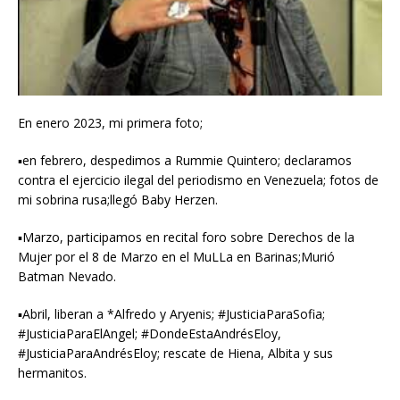
︎En enero 2023, mi primera foto;
▪︎en febrero, despedimos a Rummie Quintero; declaramos
contra el ejercicio ilegal del periodismo en Venezuela; fotos de
mi sobrina rusa;llegó Baby Herzen.
▪︎Marzo, participamos en recital foro sobre Derechos de la
Mujer por el 8 de Marzo en el MuLLa en Barinas;Murió
Batman Nevado.
▪︎Abril, liberan a *Alfredo y Aryenis; #JusticiaParaSofia;
#JusticiaParaElAngel; #DondeEstaAndrésEloy,
#JusticiaParaAndrésEloy; rescate de Hiena, Albita y sus
hermanitos.