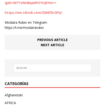
igsh=MTYzNnBqaWVtYnJkYw==
https://vm.tiktok.com/ZM6fDc5FQ/
Modaira Rubio en Telegram
https://t.me/modairarubio
PREVIOUS ARTICLE
NEXT ARTICLE
CATEGORÍAS
Afghanistán
AFRICA