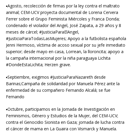
▪︎Agosto, recolección de firmas por la ley contra el maltrato
animal; CEM-UCV proyecta documental de Lorena Cervera
Ferrer sobre el Grupo Feminista Miércoles y Franca Donda;
condenado el violador del Angel, José Zapata, a 29 años y 8
meses de cárcel; #JusticiaParaElAngel,
#JusticiaParaTodasLasMujeres; Apoyo a la futbolista española
Jenni Hermoso, víctima de acoso sexual por su jefe inmediato
superior; desde mayo en casa, Lorrean, la lloroncita; apoyo a
la campaña internacional por la niña paraguaya Lichita
#DondeEstaLichita; Herzen grave.
▪︎Septiembre, exigimos #JusticiaParaNazareth desde
Barinas;Campaña de solidaridad por Manuela Pérez ante la
enfermedad de su compañero Fernando Alcalá; se fue
Fernando
▪︎Octubre, participamos en la Jornada de Investigación en
Feminismos, Género y Estudios de la Mujer, del CEM-UCV;
contra el Genocidio Sionista en Gaza; jornada de lucha contra
el cáncer de mama en La Guaira con Vismarck y Manuela.