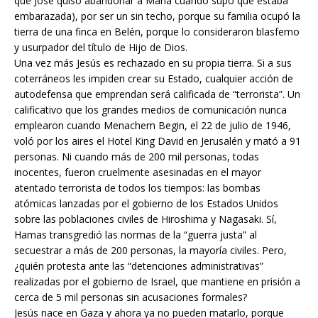
que José quiso abandonar a María cuando supo que estaba
embarazada), por ser un sin techo, porque su familia ocupó la
tierra de una finca en Belén, porque lo consideraron blasfemo
y usurpador del título de Hijo de Dios.
Una vez más Jesús es rechazado en su propia tierra. Si a sus
coterráneos les impiden crear su Estado, cualquier acción de
autodefensa que emprendan será calificada de “terrorista”. Un
calificativo que los grandes medios de comunicación nunca
emplearon cuando Menachem Begin, el 22 de julio de 1946,
voló por los aires el Hotel King David en Jerusalén y mató a 91
personas. Ni cuando más de 200 mil personas, todas
inocentes, fueron cruelmente asesinadas en el mayor
atentado terrorista de todos los tiempos: las bombas
atómicas lanzadas por el gobierno de los Estados Unidos
sobre las poblaciones civiles de Hiroshima y Nagasaki. Sí,
Hamas transgredió las normas de la “guerra justa” al
secuestrar a más de 200 personas, la mayoría civiles. Pero,
¿quién protesta ante las “detenciones administrativas”
realizadas por el gobierno de Israel, que mantiene en prisión a
cerca de 5 mil personas sin acusaciones formales?
Jesús nace en Gaza y ahora ya no pueden matarlo, porque