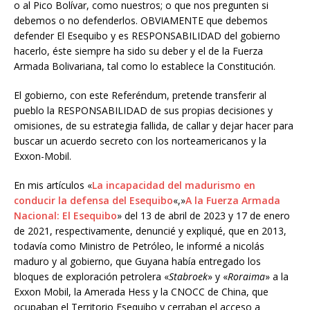
o al Pico Bolívar, como nuestros; o que nos pregunten si
debemos o no defenderlos. OBVIAMENTE que debemos
defender El Esequibo y es RESPONSABILIDAD del gobierno
hacerlo, éste siempre ha sido su deber y el de la Fuerza
Armada Bolivariana, tal como lo establece la Constitución.
El gobierno, con este Referéndum, pretende transferir al
pueblo la RESPONSABILIDAD de sus propias decisiones y
omisiones, de su estrategia fallida, de callar y dejar hacer para
buscar un acuerdo secreto con los norteamericanos y la
Exxon-Mobil.
En mis artículos «
La incapacidad del madurismo en
conducir la defensa del Esequibo
«,»
A la Fuerza Armada
Nacional: El Esequibo
» del 13 de abril de 2023 y 17 de enero
de 2021, respectivamente, denuncié y expliqué, que en 2013,
todavía como Ministro de Petróleo, le informé a nicolás
maduro y al gobierno, que Guyana había entregado los
bloques de exploración petrolera «
Stabroek
» y «
Roraima
» a la
Exxon Mobil, la Amerada Hess y la CNOCC de China, que
ocupaban el Territorio Esequibo y cerraban el acceso a