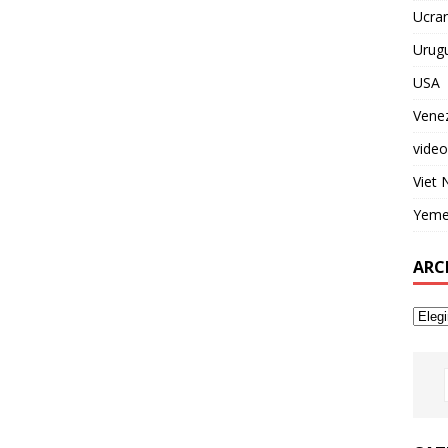
Ucran
Urug
USA
Vene
video
Viet
Yem
ARC