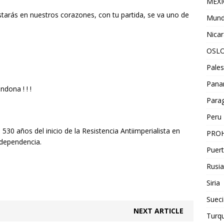
MEX
starás en nuestros corazones, con tu partida, se va uno de
Mun
Nica
OSL
Pales
Pan
dona ! ! !
Para
Peru
530 años del inicio de la Resistencia Antiimperialista en
PROH
ndependencia.
Puert
Rusia
Siria
Sueci
NEXT ARTICLE
Turqu