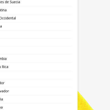
es de Suecia
tina
Occidental
ia
l
a
mbia
 Rica
dor
lvador
ña
pa