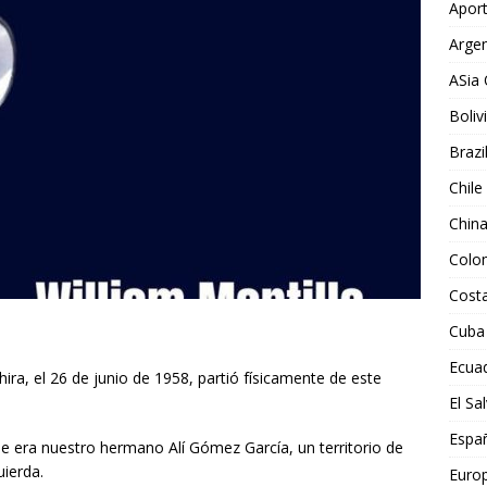
Aport
Argen
ASia 
Boliv
Brazi
Chile
Chin
Colo
Costa
Cuba
Ecua
hira, el 26 de junio de 1958, partió físicamente de este
El Sa
Espa
de era nuestro hermano Alí Gómez García, un territorio de
uierda.
Euro