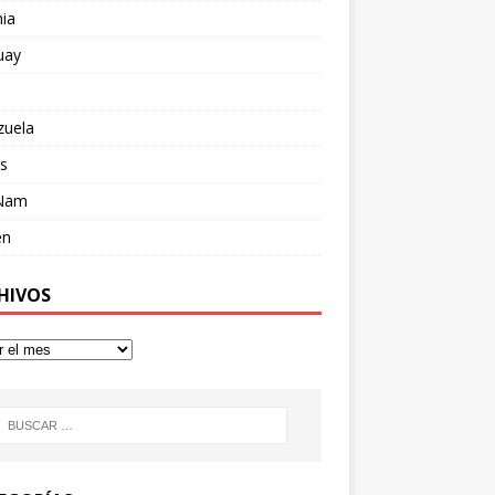
ia
uay
zuela
s
 Nam
en
HIVOS