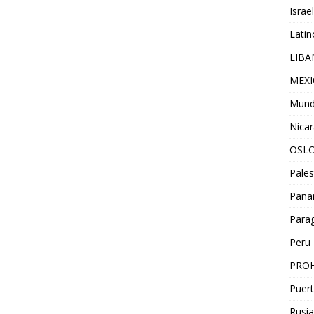
Israel
Lati
LIB
MEX
Mun
Nica
OSL
Pales
Pan
Para
Peru
PROH
Puert
Rusia