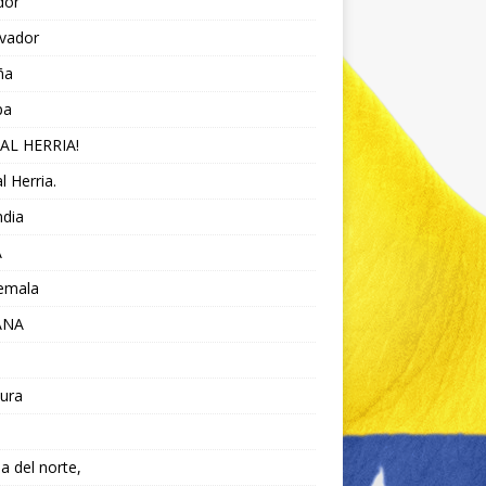
dor
lvador
ña
pa
AL HERRIA!
l Herria.
ndia
A
emala
ANA
ura
da del norte,