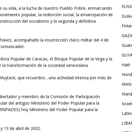
EUSK
de su vida, a la lucha de nuestro Pueblo Pobre, enmarcando
 movimiento popular, la redención social, la emancipación de
Euska
onstrucción del socialismo y la segunda y definitiva
Finla
GAZ
ávez, acompañado la insurrección cívico militar del 4 de
Guat
 comunicador.
GUY
dora Popular de Caracas, el Bloque Popular de la Vega y la
Haiti
r la transformación de la sociedad venezolana.
Hond
o Wuytack, que recuerdos , una actividad intensa por más de
IRAN
Irlan
 Libertador y miembro de la Comisión de Participación
ular del antiguo Ministerio del Poder Popular para la
Israel
 (MINPADES) hoy Ministerio del Poder Popular para la
Lati
LIB
y 13 de abril de 2002.