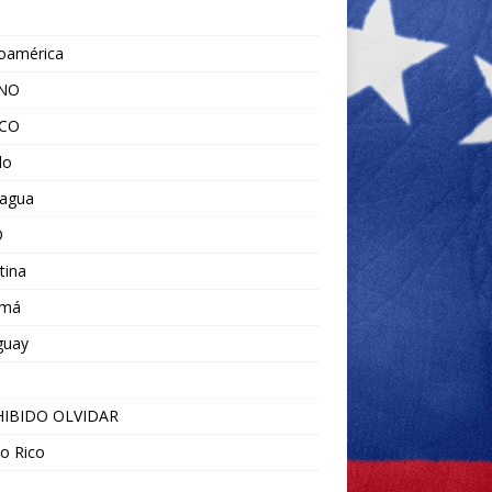
noamérica
ANO
ICO
do
ragua
O
tina
amá
guay
IBIDO OLVIDAR
o Rico