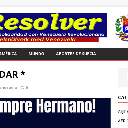
AMÉRICA
MUNDO
APORTES DE SUECIA
DAR *
enezuela
0
CAT
Afgha
AFRI