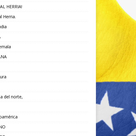
AL HERRIA!
l Herria.
ndia
A
emala
ANA
ura
da del norte,
noamérica
ANO