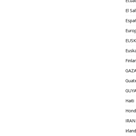
Ecua
El Sa
Espa
Euro
EUSK
Euska
Finla
GAZ
Guat
GUY
Haiti
Hond
IRAN
Irlan