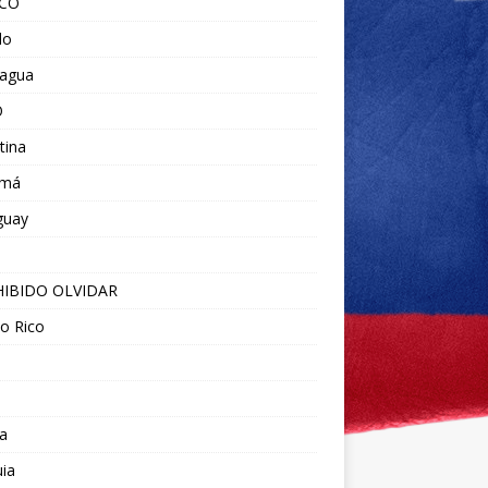
ICO
do
ragua
O
tina
amá
guay
IBIDO OLVIDAR
o Rico
a
ia