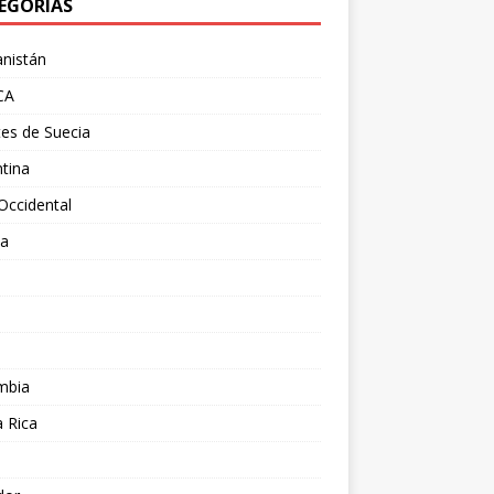
EGORÍAS
nistán
CA
es de Suecia
tina
Occidental
ia
l
a
mbia
 Rica