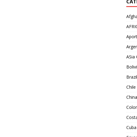
CAT
Afgha
AFRI
Aport
Argen
ASia 
Boliv
Brazi
Chile
Chin
Colo
Costa
Cuba