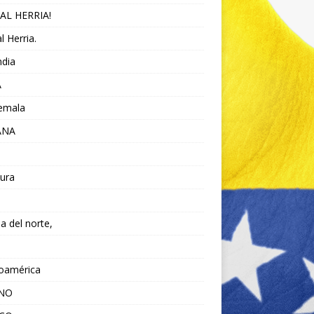
AL HERRIA!
l Herria.
ndia
A
emala
ANA
ura
da del norte,
noamérica
ANO