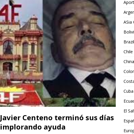
Aport
Argen
ASia 
Boliv
Brazi
Chile
Chin
Colo
Costa
Cuba
Ecua
El Sa
o Javier Centeno terminó sus días
Espa
, implorando ayuda
Euro