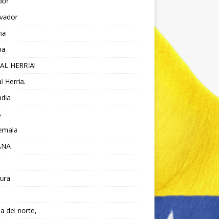
dor
lvador
ña
pa
AL HERRIA!
l Herria.
ndia
A
emala
ANA
ura
da del norte,