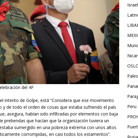
Israel
Lati
LIB
MEX
Mun
Nica
OSL
Pales
Pan
elebraciön del 4F
Para
 el intento de Golpe, está “Considera que ese movimiento
Peru
co y de todo el orden de cosas que estaba sufriendo el país
ue, asegura, habían sido infiltradas por elementos con baja
PROH
 de prebendas que hacían que la organización tuviera un
Puert
ís estaba sumergido en una pobreza extrema con unos altos
rácticamente corrompidas, en casi todos los estamentos”.
Rusia