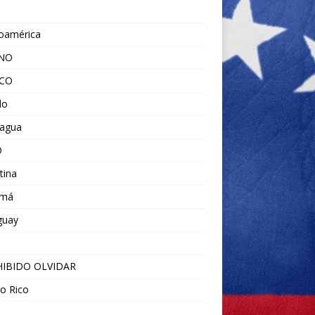
noamérica
ANO
ICO
do
ragua
O
tina
amá
guay
IBIDO OLVIDAR
o Rico