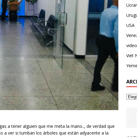
Ucran
Urug
USA
Vene
video
Viet
Yem
ARC
llegas a tener alguien que me meta la mano.., de verdad que
o a ver si tumban los árboles que están adyacente a la