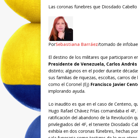
Las coronas fünebres que Diosdado Cabello 
Por
Sebastiana Barráez
/tomado de infoba
El destino de los militares que participaron en
Presidente de Venezuela, Carlos Andrés
distinto; algunos en el poder durante décad
sus familias de riquezas, escoltas, carros de
como el Coronel (Ej)
Francisco Javier Cen
implorando ayuda.
Lo inaudito es que en el caso de Centeno, q
Hugo Rafael Chávez Frías comandaba el 4F, la
ratificación del abandono de la Revolución q
privilegiados del 4F, el teniente Diosdado C
exhibía en dos coronas fúnebres, hechas por 
sala funeraria como testigos de lo que otros 