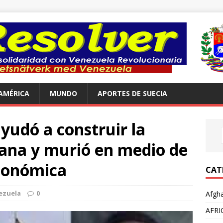
AMÉRICA
MUNDO
APORTES DE SUECIA
 ayudó a construir la
iana y murió en medio de
económica
CAT
ezuela
0
Afgha
AFRI