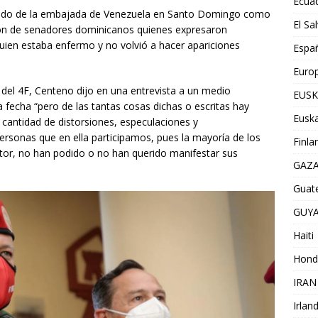
Ecua
ado de la embajada de Venezuela en Santo Domingo como
El Sa
ción de senadores dominicanos quienes expresaron
ien estaba enfermo y no volvió a hacer apariciones
Espa
Euro
 del 4F, Centeno dijo en una entrevista a un medio
EUSK
echa “pero de las tantas cosas dichas o escritas hay
Euska
cantidad de distorsiones, especulaciones y
personas que en ella participamos, pues la mayoría de los
Finla
tor, no han podido o no han querido manifestar sus
GAZ
Guat
GUY
Haiti
Hond
IRAN
Irlan