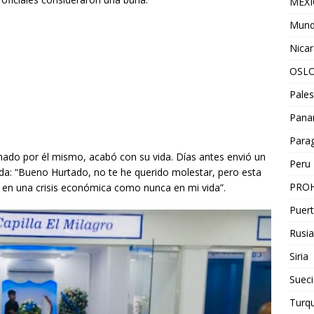
MEX
Mun
Nica
OSL
Pales
Pan
Para
nado por él mismo, acabó con su vida. Días antes envió un
Peru
: “Bueno Hurtado, no te he querido molestar, pero esta
PROH
y en una crisis económica como nunca en mi vida”.
Puert
Rusia
Siria
Sueci
Turqu