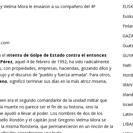
EUSK
y Vielma Mora le enviaron a su compañero del 4F
Euska
Finla
GAZ
e.com
Guat
 el i
ntento de Golpe de Estado contra el entonces
GUY
 Pérez
, aquel 4 de febrero de 1992, ha sido radicalmente
Haiti
as, con propiedades, empresas, haciendas, gozando ellos y
 lujo y el discurso de “pueblo y fuerza armada”. Para otros,
Hond
teno
, significó terminar sus días en la más atroz miseria,
IRAN
Irlan
uien era el segundo comandante de la unidad militar que
Israel
 muerte no parece ser el fin de su historia, sino la
ue ayudó a llevar al poder. Los nombres de dos de los
Lati
abello Rondón y el capitán José Gregorio Vielma Mora se
LIB
la misma floristería, que permanecieron en un rincón de la
oficiales consideraron una burla.