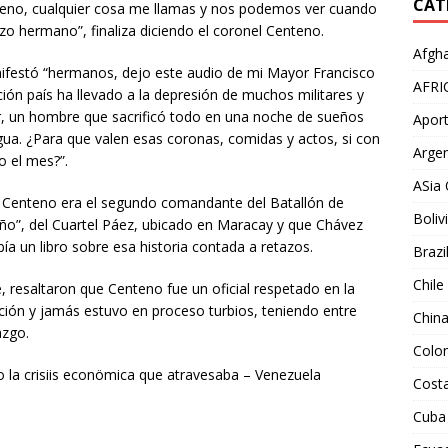
CAT
ueno, cualquier cosa me llamas y nos podemos ver cuando
azo hermano”, finaliza diciendo el coronel Centeno.
Afgha
nifestó “hermanos, dejo este audio de mi Mayor Francisco
AFRI
ción país ha llevado a la depresión de muchos militares y
r, un hombre que sacrificó todo en una noche de sueños
Aport
ua. ¿Para que valen esas coronas, comidas y actos, si con
Argen
o el mes?”.
ASia 
, Centeno era el segundo comandante del Batallón de
Boliv
eño”, del Cuartel Páez, ubicado en Maracay y que Chávez
 un libro sobre esa historia contada a retazos.
Brazi
Chile
, resaltaron que Centeno fue un oficial respetado en la
ción y jamás estuvo en proceso turbios, teniendo entre
Chin
azgo.
Colo
o la crisiis econömica que atravesaba – Venezuela
Costa
Cuba