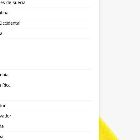
es de Suecia
tina
Occidental
ia
l
a
mbia
 Rica
dor
lvador
ña
pa