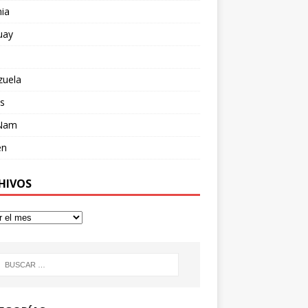
ia
uay
zuela
s
 Nam
en
HIVOS