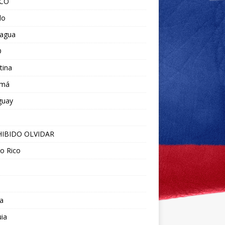
ICO
do
ragua
O
tina
amá
guay
IBIDO OLVIDAR
o Rico
a
ia