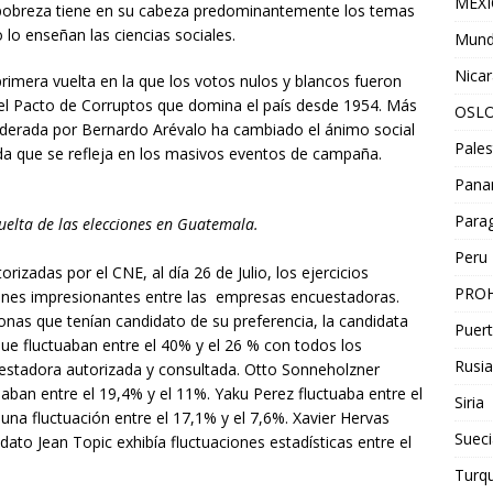
MEX
 pobreza tiene en su cabeza predominantemente los temas
lo enseñan las ciencias sociales.
Mun
Nica
rimera vuelta en la que los votos nulos y blancos fueron
 el Pacto de Corruptos que domina el país desde 1954. Más
OSL
, liderada por Bernardo Arévalo ha cambiado el ánimo social
Pales
a que se refleja en los masivos eventos de campaña.
Pan
Para
uelta de las elecciones en Guatemala.
Peru
izadas por el CNE, al día 26 de Julio, los ejercicios
PROH
iones impresionantes entre las empresas encuestadoras.
nas que tenían candidato de su preferencia, la candidata
Puert
e fluctuaban entre el 40% y el 26 % con todos los
Rusia
estadora autorizada y consultada. Otto Sonneholzner
aban entre el 19,4% y el 11%. Yaku Perez fluctuaba entre el
Siria
 una fluctuación entre el 17,1% y el 7,6%. Xavier Hervas
Sueci
idato Jean Topic exhibía fluctuaciones estadísticas entre el
Turqu