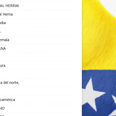
AL HERRIA!
l Herria.
ndia
A
emala
ANA
ura
da del norte,
noamérica
ANO