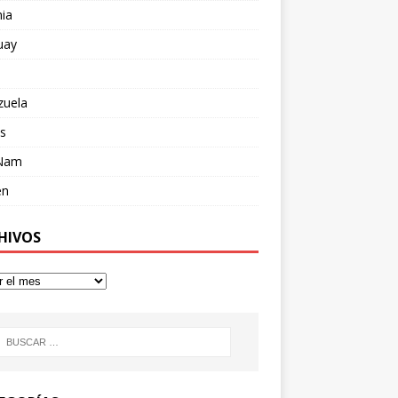
ia
uay
zuela
s
 Nam
en
HIVOS