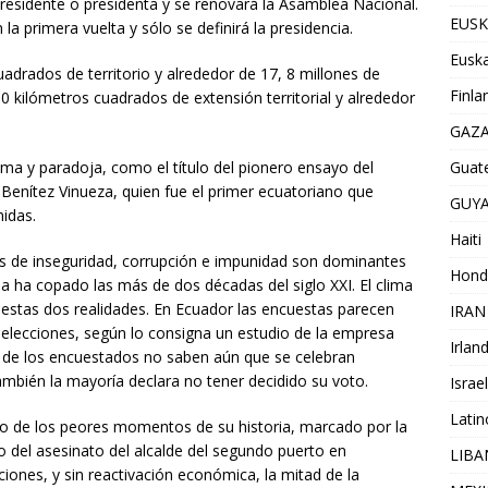
presidente o presidenta y se renovará la Asamblea Nacional.
EUSK
a primera vuelta y sólo se definirá la presidencia.
Euska
adrados de territorio y alrededor de 17, 8 millones de
Finla
 kilómetros cuadrados de extensión territorial y alrededor
GAZ
Guat
a y paradoja, como el título del pionero ensayo del
Benítez Vinueza, quien fue el primer ecuatoriano que
GUY
idas.
Haiti
 de inseguridad, corrupción e impunidad son dominantes
Hond
a ha copado las más de dos décadas del siglo XXI. El clima
n estas dos realidades. En Ecuador las encuestas parecen
IRAN
 elecciones, según lo consigna un estudio de la empresa
Irlan
ía de los encuestados no saben aún que se celebran
también la mayoría declara no tener decidido su voto.
Israel
Lati
o de los peores momentos de su historia, marcado por la
ito del asesinato del alcalde del segundo puerto en
LIB
ciones, y sin reactivación económica, la mitad de la