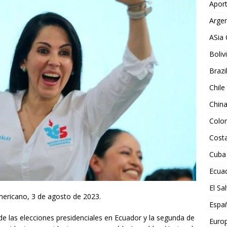
Aport
Argen
ASia 
Boliv
Brazi
Chile
Chin
Colo
Costa
Cuba
Ecua
El Sa
ericano, 3 de agosto de 2023.
Espa
 de las elecciones presidenciales en Ecuador y la segunda de
Euro