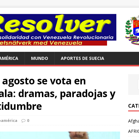
AMÉRICA
MUNDO
APORTES DE SUECIA
 agosto se vota en
la: dramas, paradojas y
rtidumbre
CAT
oamérica
0
Afgha
AFRI