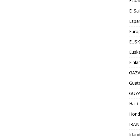
Ecua
El Sa
Espa
Euro
EUSK
Euska
Finla
GAZ
Guat
GUY
Haiti
Hond
IRAN
Irlan