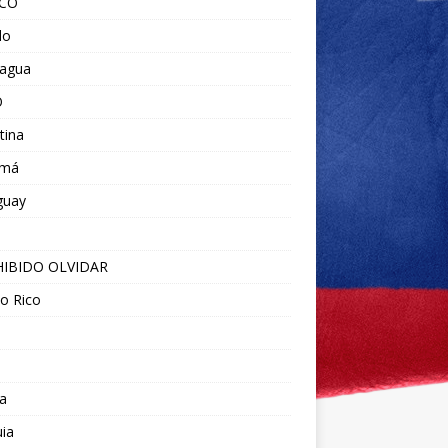
ICO
do
ragua
O
tina
amá
guay
IBIDO OLVIDAR
o Rico
a
ia