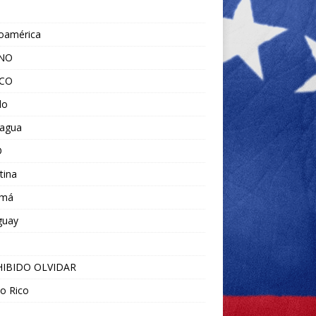
noamérica
ANO
ICO
do
ragua
O
tina
amá
guay
IBIDO OLVIDAR
o Rico