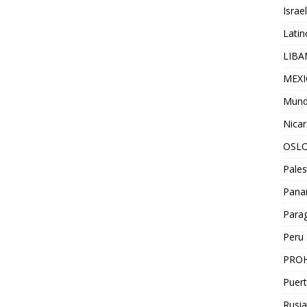
Israel
Lati
LIB
MEX
Mun
Nica
OSL
Pales
Pan
Para
Peru
PROH
Puert
Rusia