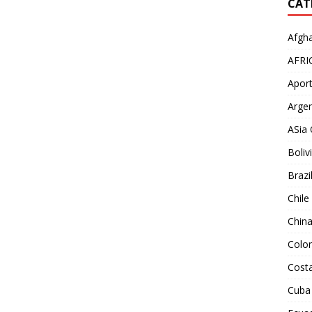
CAT
Afgha
AFRI
Aport
Argen
ASia 
Boliv
Brazi
Chile
Chin
Colo
Costa
Cuba