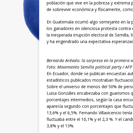
población que vive en la pobreza y extrema
de sobrevivir económica y físicamente, como 
En Guatemala ocurrió algo semejante en la p
los ganadores en silenciosa protesta contra
la inesperada irrupción electoral de Semilla
y ha engendrado una expectativa esperanzad
Bernardo Arévalo: la sorpresa en la primera v
Foto: Movimiento Semilla political party / AFP
En Ecuador, donde se publican encuestas autor
estadísticos publicados mostraban fluctuac
Sobre el universo de menos del 50% de perso
Luisa Gonzáles encabezaba con guarismos qu
porcentajes intermedios, según la casa encu
aparecía segundo con porcentajes que fluctu
13,6% y el 6,5%. Fernando Villavicencio tenía
fluctuaba entre el 10,1% y el 2,3 %. Y el cand
3,8% y el 13%.