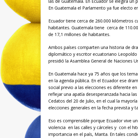
las de Guatemala. En Ecuador se elegirá un 
En Guatemala el Parlamento ya fue electo en l
Ecuador tiene cerca de 260.000 kilómetros cu
habitantes. Guatemala tiene cerca de 110.000
de 17,1 millones de habitantes.
Ambos países comparten una historia de dram
diplomático y escritor ecuatoriano Leopoldo 
presidió la Asamblea General de Naciones Un
En Guatemala hace ya 75 años que los temas
en la agenda pública. En el Ecuador ese dram
social previo a las elecciones es diferente e
reflejar una apatía desesperanzada hacia las
Cedatos del 20 de Julio, en el cual la mayor
elecciones generales en la fecha prevista y 
Eso es comprensible porque Ecuador vive un
violencia en las calles y cárceles y con el h
importancia en el país, Manta. En tales condi