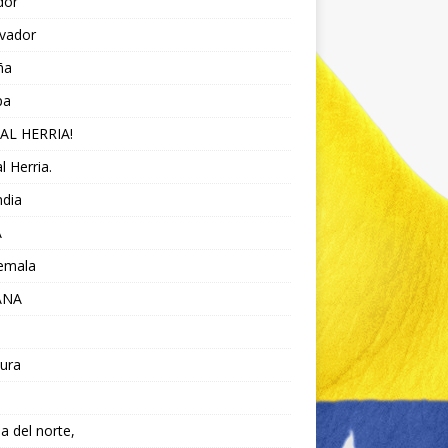
dor
lvador
ña
pa
AL HERRIA!
l Herria.
ndia
A
emala
ANA
ura
da del norte,