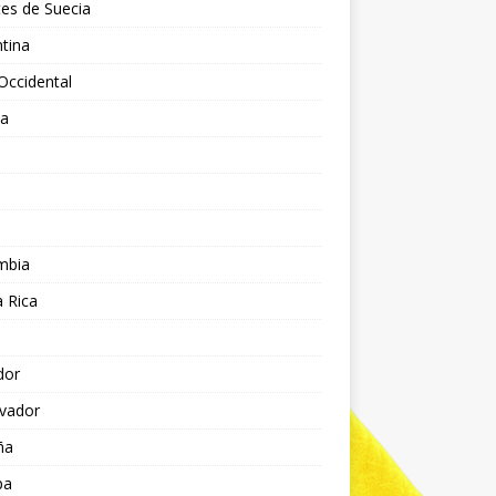
es de Suecia
tina
Occidental
ia
l
a
mbia
 Rica
dor
lvador
ña
pa