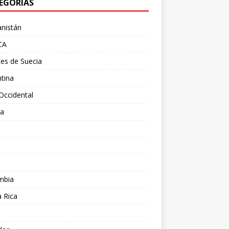
EGORÍAS
nistán
CA
es de Suecia
tina
Occidental
ia
l
a
mbia
 Rica