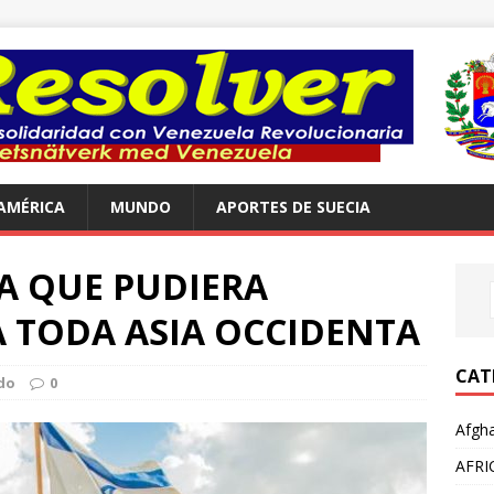
AMÉRICA
MUNDO
APORTES DE SUECIA
PA QUE PUDIERA
 TODA ASIA OCCIDENTA
CAT
do
0
Afgha
AFRI