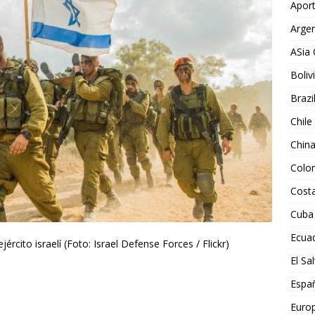
Aport
Argen
ASia 
Boliv
Brazi
Chile
Chin
Colo
Costa
Cuba
Ecua
ército israelí (Foto: Israel Defense Forces / Flickr)
El Sa
Espa
Euro