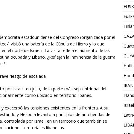
EUSK
Euska
Finla
GAZ
demócrata estadounidense del Congreso (organizada por el
ee-) visitó una batería de la Cúpula de Hierro y lo que
Guat
n el norte de Israel». La visita refleja el aumento de las
GUY
stina ocupada y Líbano. ¿Reflejan la inminencia de la guerra
el?
Haiti
Hond
rave riesgo de escalada.
IRAN
o por Israel, en julio, de la parte más septentrional del
Irlan
cionalmente como ubicado en territorio libanés.
Israel
 exacerbó las tensiones existentes en la frontera. A su
estando y Hezbolá levantó a principios de año tiendas de
Lati
 controlada por Israel, en un territorio que también se
LIB
dicaciones territoriales libanesas.