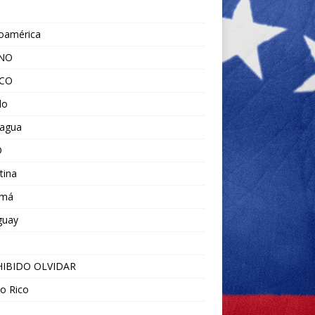
noamérica
ANO
ICO
do
ragua
O
tina
amá
guay
IBIDO OLVIDAR
o Rico