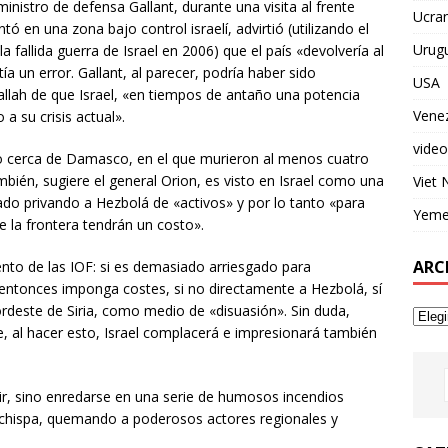
nistro de defensa Gallant, durante una visita al frente
Ucran
tó en una zona bajo control israelí, advirtió (utilizando el
Urug
la fallida guerra de Israel en 2006) que el país «devolvería al
a un error. Gallant, al parecer, podría haber sido
USA
llah de que Israel, «en tiempos de antaño una potencia
Vene
a su crisis actual».
video
 cerca de Damasco, en el que murieron al menos cuatro
ambién, sugiere el general Orion, es visto en Israel como una
Viet
o privando a Hezbolá de «activos» y por lo tanto «para
Yem
e la frontera tendrán un costo».
ARC
ento de las IOF: si es demasiado arriesgado para
e, entonces imponga costes, si no directamente a Hezbolá, sí
nordeste de Siria, como medio de «disuasión». Sin duda,
e, al hacer esto, Israel complacerá e impresionará también
dir, sino enredarse en una serie de humosos incendios
 chispa, quemando a poderosos actores regionales y