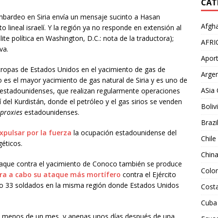
CAT
mbardeo en Siria envía un mensaje sucinto a Hasan
Afgha
o lineal israelí. Y la región ya no responde en extensión al
lite política en Washington, D.C.: nota de la traductora);
AFRI
va.
Aport
 tropas de Estados Unidos en el yacimiento de gas de
Argen
es el mayor yacimiento de gas natural de Siria y es uno de
ASia 
 estadounidenses, que realizan regularmente operaciones
 del Kurdistán, donde el petróleo y el gas sirios se venden
Boliv
proxies
estadounidenses.
Brazi
xpulsar por la fuerza
la ocupación estadounidense del
Chile
géticos.
Chin
taque contra el yacimiento de Conoco también se produce
Colo
ara a cabo su ataque más mortífero
contra el Ejército
ndo 33 soldados en la misma región donde Estados Unidos
Costa
Cuba
a en menos de un mes, y apenas unos días después de una