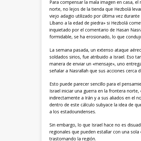
Para compensar la mala imagen en casa, el mi
norte, no lejos de la tienda que Hezbolá levan
viejo adagio utilizado por última vez durante 
Líbano a la edad de piedra» si Hezbolá cometí
inquietado por el comentario de Hasan Nasra
formidable, se ha erosionado, lo que condujo 
La semana pasada, un extenso ataque aéreo
soldados sirios, fue atribuido a Israel. Eso t
manera de enviar un «mensaje», uno entregad
señalar a Nasrallah que sus acciones cerca d
Esto puede parecer sencillo para el pensami
Israel iniciar una guerra en la frontera nort
indirectamente a Irán y a sus aliados en el 
dentro de este cálculo subyace la idea de qu
a los estadounidenses.
Sin embargo, lo que Israel hace no es disua
regionales que pueden estallar con una sola
trastornando la región.