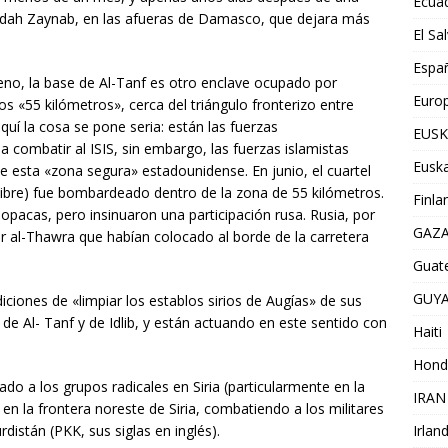
Ecua
yidah Zaynab, en las afueras de Damasco, que dejara más
El Sa
Espa
eno, la base de Al-Tanf es otro enclave ocupado por
Euro
 «55 kilómetros», cerca del triángulo fronterizo entre
 aquí la cosa se pone seria: están las fuerzas
EUSK
combatir al ISIS, sin embargo, las fuerzas islamistas
Euska
e esta «zona segura» estadounidense. En junio, el cuartel
 Libre) fue bombardeado dentro de la zona de 55 kilómetros.
Finla
pacas, pero insinuaron una participación rusa. Rusia, por
GAZ
 al-Thawra que habían colocado al borde de la carretera
Guat
GUY
diciones de «limpiar los establos sirios de Augías» de sus
de Al- Tanf y de Idlib, y están actuando en este sentido con
Haiti
Hond
do a los grupos radicales en Siria (particularmente en la
IRAN
s en la frontera noreste de Siria, combatiendo a los militares
distán (PKK, sus siglas en inglés).
Irlan