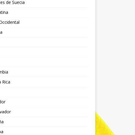
es de Suecia
tina
Occidental
ia
l
a
mbia
 Rica
dor
lvador
ña
pa