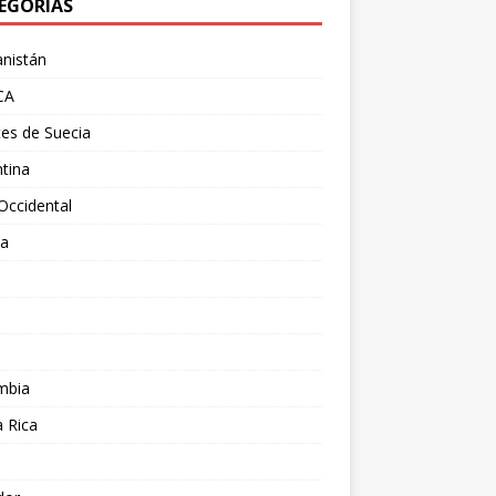
EGORÍAS
nistán
CA
es de Suecia
tina
Occidental
ia
l
a
mbia
 Rica