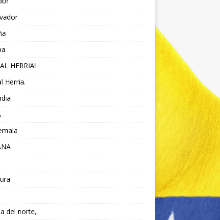
dor
lvador
ña
pa
AL HERRIA!
l Herria.
ndia
A
emala
ANA
ura
da del norte,