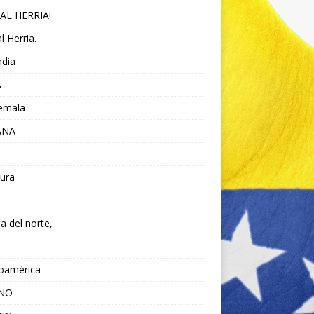
AL HERRIA!
l Herria.
ndia
A
emala
ANA
ura
da del norte,
noamérica
ANO