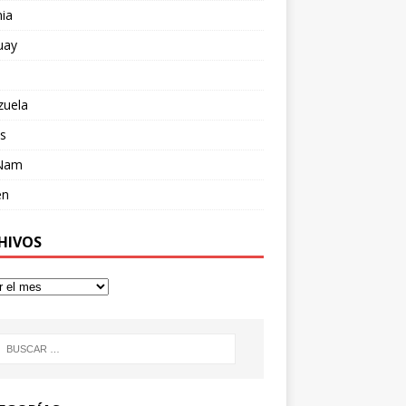
ia
uay
zuela
s
 Nam
en
HIVOS