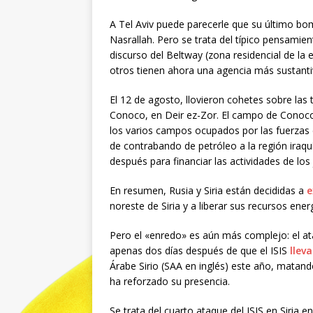
A Tel Aviv puede parecerle que su último bo
Nasrallah. Pero se trata del típico pensamient
discurso del Beltway (zona residencial de la e
otros tienen ahora una agencia más sustanti
El 12 de agosto, llovieron cohetes sobre las
Conoco, en Deir ez-Zor. El campo de Conoco 
los varios campos ocupados por las fuerzas
de contrabando de petróleo a la región iraquí
después para financiar las actividades de los
En resumen, Rusia y Siria están decididas a
e
noreste de Siria y a liberar sus recursos ener
Pero el «enredo» es aún más complejo: el a
apenas dos días después de que el ISIS
llev
Árabe Sirio (SAA en inglés) este año, mata
ha reforzado su presencia.
Se trata del cuarto ataque del ISIS en Siri