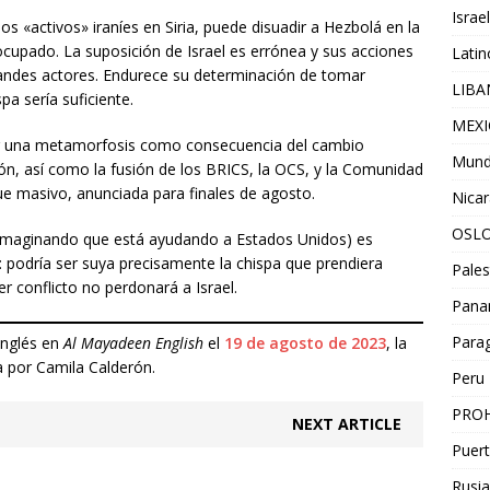
Israel
s «activos» iraníes en Siria, puede disuadir a Hezbolá en la
ocupado. La suposición de Israel es errónea y sus acciones
Lati
grandes actores. Endurece su determinación de tomar
LIB
pa sería suficiente.
MEX
rir una metamorfosis como consecuencia del cambio
Mun
ón, así como la fusión de los BRICS, la OCS, y la Comunidad
e masivo, anunciada para finales de agosto.
Nica
OSL
ne (imaginando que está ayudando a Estados Unidos) es
o: podría ser suya precisamente la chispa que prendiera
Pales
r conflicto no perdonará a Israel.
Pan
Para
inglés en
Al Mayadeen English
el
19 de agosto de 2023
, la
a por Camila Calderón.
Peru
PROH
NEXT ARTICLE
Puert
Rusia