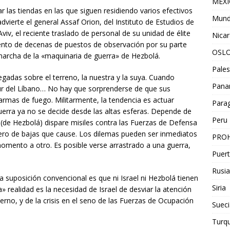
MEX
r las tiendas en las que siguen residiendo varios efectivos
Mun
vierte el general Assaf Orion, del Instituto de Estudios de
viv, el reciente traslado de personal de su unidad de élite
Nica
iento de decenas de puestos de observación por su parte
OSL
 marcha de la «maquinaria de guerra» de Hezbolá.
Pales
adas sobre el terreno, la nuestra y la suya. Cuando
Pan
r del Líbano… No hay que sorprenderse de que sus
armas de fuego. Militarmente, la tendencia es actuar
Para
guerra ya no se decide desde las altas esferas. Depende de
Peru
e (de Hezbolá) dispare misiles contra las Fuerzas de Defensa
número de bajas que cause. Los dilemas pueden ser inmediatos
PROH
mento a otro. Es posible verse arrastrado a una guerra,
Puert
Rusia
a suposición convencional es que ni Israel ni Hezbolá tienen
Siria
a» realidad es la necesidad de Israel de desviar la atención
ierno, y de la crisis en el seno de las Fuerzas de Ocupación
Sueci
Turqu