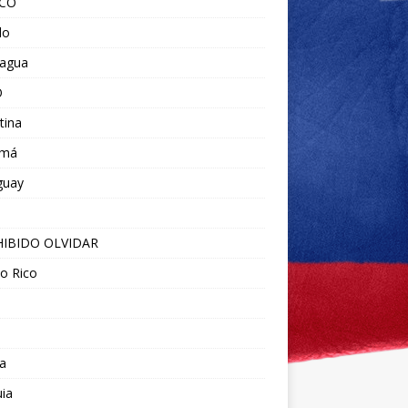
ICO
do
ragua
O
tina
amá
guay
IBIDO OLVIDAR
o Rico
a
ia