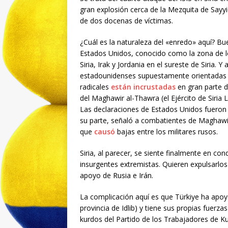
gran explosión cerca de la Mezquita de Say
de dos docenas de víctimas.
¿Cuál es la naturaleza del «enredo» aquí? Bu
Estados Unidos, conocido como la zona de los
Siria, Irak y Jordania en el sureste de Siria. Y
estadounidenses supuestamente orientadas a 
radicales
están incrustadas
en gran parte d
del Maghawir al-Thawra (el Ejército de Siria
Las declaraciones de Estados Unidos fueron o
su parte, señaló a combatientes de Maghawir
que
causó
bajas entre los militares rusos.
Siria, al parecer, se siente finalmente en con
insurgentes extremistas. Quieren expulsarlos 
apoyo de Rusia e Irán.
La complicación aquí es que Türkiye ha apoya
provincia de Idlib) y tiene sus propias fuerza
kurdos del Partido de los Trabajadores de Kur