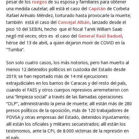
pesar de los
ruegos
de su esposa y familiares para obtener
una medida cautelar; allí está el caso del
Capitán
de Corbeta
Rafael Arévalo Méndez, torturado hasta provocarle la muerte;
también está el caso del
Concejal Albán
, lanzado desde el
piso 10 del SEBIN, hecho que el fiscal Tarek William Saab
negó mil veces; otro es el caso del
General Raúl Baduel
,
héroe del 13 de abril, a quien dejaron morir de COVID en la
“Tumba”.
Son solo cuatro casos, los más notorios, pero han muerto al
menos 12 detenidos políticos en custodia del Estado desde
2019; se han reportado más de 14 mil ejecuciones
extrajudiciales en los barrios de Caracas y del resto del país,
cuando el FAES y otros cuerpos represivos arremetieron con
una “limpieza social” a través de las llamadas operaciones
“OLP”, administrando la pena de muerte; allí están más de 280
presos políticos de la oposición, más de 120 trabajadores de
PDVSA y otras empresas del Estado, detenidos injustamente;
allí están los oficiales y militares secuestrados; allí están los
testimonios, ante la CPI, de 8.000 víctimas de la represión en
el país.