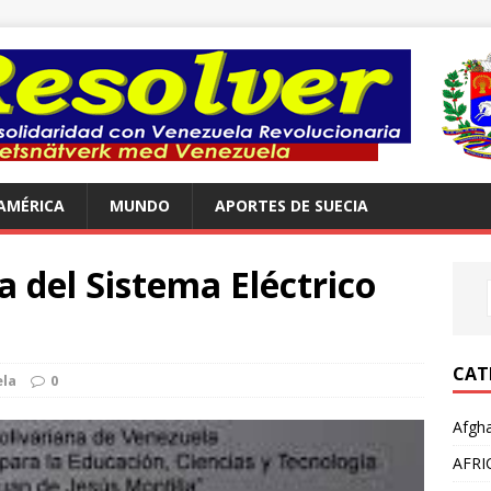
AMÉRICA
MUNDO
APORTES DE SUECIA
a del Sistema Eléctrico
CAT
la
0
Afgha
AFRI