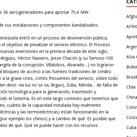
CAT
 de 36 aerogeneradores para aportar 75,6 MW.
Afgha
e sus instalaciones y componentes bandalizados.
AFRI
Aport
Venezuela entró en un proceso de desinversión pública,
el objetivo de privatizar el servicio eléctrico. El Proceso
Argen
 nuevas inversiones en la primera década de éste siglo,
ASia 
Rodríguez, Héctor Navarro, Jesse Chacón (y su famoso 100
gría de la corrupción: Villalobos, Alvarado…) no lograron
Boliv
 al bloqueo de acceso a las fuentes tradiciones de crédito
Brazi
a la grave crisis, cortes frecuentes del servicio, sobre todo
 decir: «la luz no se va, llega»), Zulia, Mérida… de falta de
Chile
ción tecnológica para la generación, trasmisión y
Chin
todo el Sistema. Es en este largo contexto que tenemos que
mente, cuánta de la capacidad instalada hay realmente
Colo
eléctricas y las termoeléctricas) están funcionando en la
Costa
a (por ejemplo los chinos) y a cambio de qué. Es posible que
ambio de qué. Qué se puede hacer con los recursos
Cuba