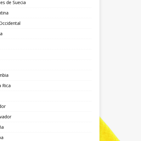
es de Suecia
tina
Occidental
ia
l
a
mbia
 Rica
dor
lvador
ña
pa