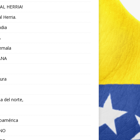
AL HERRIA!
l Herria.
ndia
A
emala
ANA
ura
da del norte,
noamérica
ANO