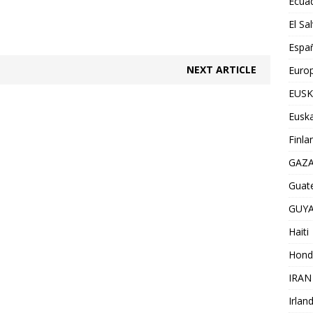
Ecua
El Sa
Espa
NEXT ARTICLE
Euro
EUSK
Euska
Finla
GAZ
Guat
GUY
Haiti
Hond
IRAN
Irlan