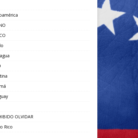
noamérica
ANO
ICO
do
ragua
O
tina
amá
guay
IBIDO OLVIDAR
o Rico