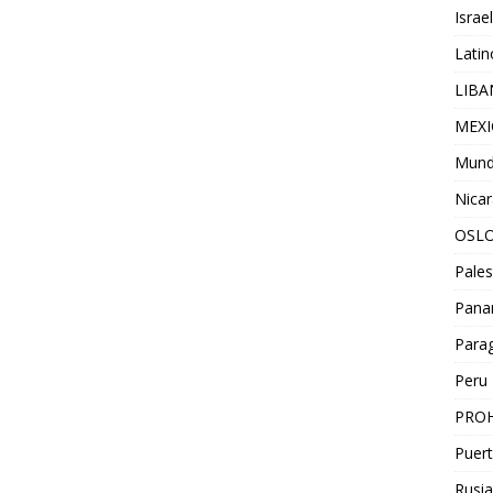
Israel
Lati
LIB
MEX
Mun
Nica
OSL
Pales
Pan
Para
Peru
PROH
Puert
Rusia