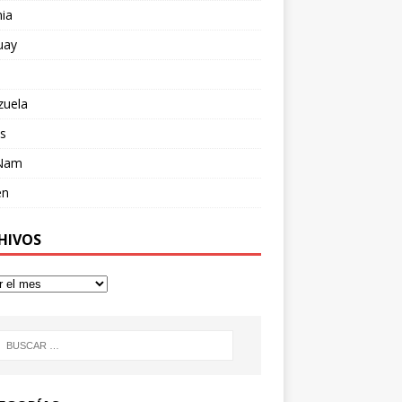
ia
uay
zuela
s
 Nam
en
HIVOS