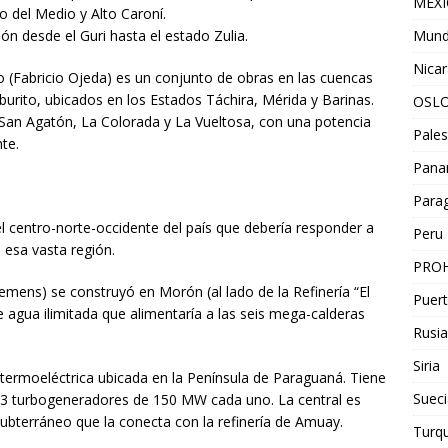
MEX
o del Medio y Alto Caroní.
Mun
ión desde el Guri hasta el estado Zulia.
Nica
o (Fabricio Ojeda) es un conjunto de obras en las cuencas
urito, ubicados en los Estados Táchira, Mérida y Barinas.
OSL
: San Agatón, La Colorada y La Vueltosa, con una potencia
Pales
te.
Pan
Para
l centro-norte-occidente del país que debería responder a
Peru
e esa vasta región.
PROH
emens) se construyó en Morón (al lado de la Refinería “El
Puert
de agua ilimitada que alimentaría a las seis mega-calderas
Rusia
Siria
 termoeléctrica ubicada en la Península de Paraguaná. Tiene
Sueci
3 turbogeneradores de 150 MW cada uno. La central es
subterráneo que la conecta con la refinería de Amuay.
Turqu