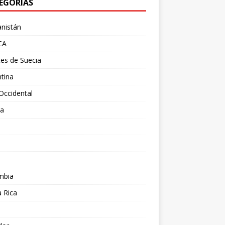
EGORÍAS
nistán
CA
es de Suecia
tina
Occidental
ia
l
a
mbia
 Rica