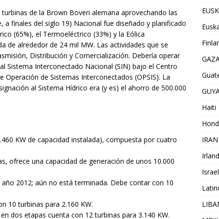
EUSK
as turbinas de la Brown Boveri alemana aprovechando las
, a finales del siglo 19) Nacional fue diseñado y planificado
Euska
co (65%), el Termoeléctrico (33%) y la Eólica
Finla
a de alrededor de 24 mil MW. Las actividades que se
smisión, Distribución y Comercialización. Debería operar
GAZ
al Sistema Interconectado Nacional (SIN) bajo el Centro
Guat
de Operación de Sistemas Interconectados (OPSIS). La
ignación al Sistema Hídrico era (y es) el ahorro de 500.000
GUY
Haiti
Hond
IRAN
17.460 KW de capacidad instalada), compuesta por cuatro
Irlan
nas, ofrece una capacidad de generación de unos 10.000
Israel
l año 2012; aún no está terminada. Debe contar con 10
Lati
LIB
on 10 turbinas para 2.160 KW.
a en dos etapas cuenta con 12 turbinas para 3.140 KW.