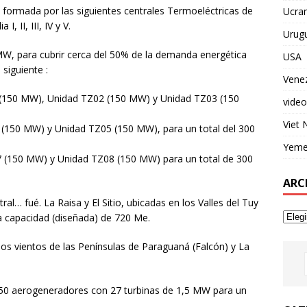
 formada por las siguientes centrales Termoeléctricas de
Ucran
 II, III, IV y V.
Urug
MW, para cubrir cerca del 50% de la demanda energética
USA
 siguiente :
Vene
 (150 MW), Unidad TZ02 (150 MW) y Unidad TZ03 (150
video
Viet
 (150 MW) y Unidad TZ05 (150 MW), para un total del 300
Yem
7 (150 MW) y Unidad TZ08 (150 MW) para un total de 300
ARC
ral… fué. La Raisa y El Sitio, ubicadas en los Valles del Tuy
 capacidad (diseñada) de 720 Me.
s vientos de las Penínsulas de Paraguaná (Falcón) y La
to 50 aerogeneradores con 27 turbinas de 1,5 MW para un