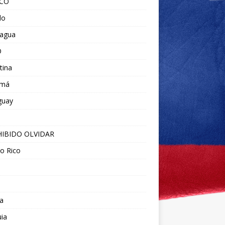
ICO
do
ragua
O
tina
amá
guay
IBIDO OLVIDAR
o Rico
a
ia