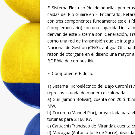
El Sistema Electrico (desde aquellas primer
caídas del Río Guaire en El Encantado, Petare
con tres componentes fundamentales: el Hídri
(complementario) con una capacidad instalad
derivan de este Sistema son: Generación, Tra
como una red de transmisión que se integra 
Nacional de Gestión (CNG), antigua Oficina 
razón de otorgarle en el diseño una mayor as
BDP/día de combustible.
El Componente Hídrico.
1) Sistema Hidroeléctrico del Bajo Caroní (
represas situada de manera escalonada.
a) Guri (Simón Bolívar), cuenta con 20 turbi
MW.
b) Tocoma (Manuel Piar), proyectada para e
turbinas para 2.160 KW.
c) Caruachi (Francisco de Miranda), cuenta c
d) Macagua (Antonio José de Sucre), dividid