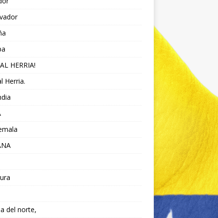
dor
lvador
ña
pa
AL HERRIA!
l Herria.
ndia
A
emala
ANA
ura
da del norte,