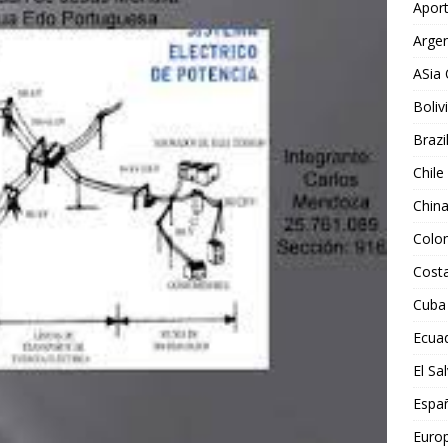
Aport
Argen
ASia 
Boliv
Brazi
Chile
Chin
Colo
Costa
Cuba
Ecua
El Sa
Espa
Euro