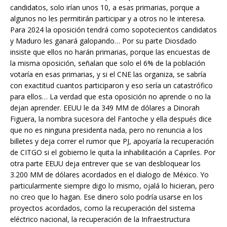
candidatos, solo irían unos 10, a esas primarias, porque a
algunos no les permitirán participar y a otros no le interesa.
Para 2024 la oposición tendrá como sopotecientos candidatos
y Maduro les ganará galopando… Por su parte Diosdado
insiste que ellos no harán primarias, porque las encuestas de
la misma oposición, señalan que solo el 6% de la población
votaría en esas primarias, y si el CNE las organiza, se sabría
con exactitud cuantos participaron y eso sería un catastrófico
para ellos… La verdad que esta oposición no aprende o no la
dejan aprender. EEUU le da 349 MM de dólares a Dinorah
Figuera, la nombra sucesora del Fantoche y ella después dice
que no es ninguna presidenta nada, pero no renuncia a los
billetes y deja correr el rumor que PJ, apoyaría la recuperación
de CITGO si el gobierno le quita la inhabilitación a Capriles. Por
otra parte EEUU deja entrever que se van desbloquear los
3.200 MM de dólares acordados en el dialogo de México. Yo
particularmente siempre digo lo mismo, ojalá lo hicieran, pero
no creo que lo hagan. Ese dinero solo podría usarse en los
proyectos acordados, como la recuperación del sistema
eléctrico nacional, la recuperación de la Infraestructura