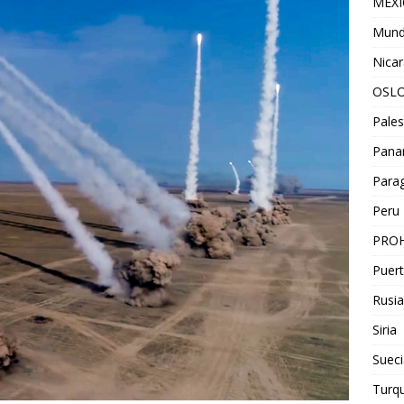
MEX
Mun
Nica
OSL
Pales
Pan
Para
Peru
PROH
Puert
Rusia
Siria
Sueci
Turqu