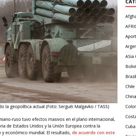
CAT
Afgha
AFRI
Aport
Argen
ASia 
Boliv
Brazi
Chile
Chin
Colo
do la geopolítica actual (Foto: Serguéi Malgavko / TASS)
Costa
niano-ruso tuvo efectos masivos en el plano internacional,
ia de Estados Unidos y la Unión Europea contra la
Cuba
 y económico mundial. El resultado,
de acuerdo con este