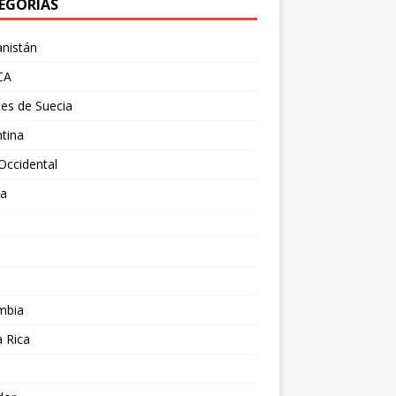
EGORÍAS
nistán
CA
es de Suecia
tina
Occidental
ia
l
a
mbia
 Rica