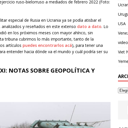
ejercicio ruso-bielorruso a mediados de febrero 2022 (Foto:
Ucran
Urug
itar especial de Rusia en Ucrania ya se podía atisbar el
USA
tos, analizados y reseñados en este extenso
dato a dato
. Lo
dió en los próximos meses con mayor ahínco, sin
Vene
 tribuna cubrimos lo más importante, tanto de la
video
os artículos
puedes encontrarlos acá
), para tener una
para entender hacia dónde va el mundo y cuál podría ser su
Viet
Yem
XXI: NOTAS SOBRE GEOPOLÍTICA Y
ARC