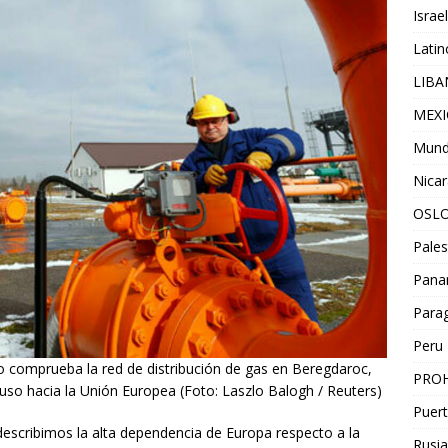
Israel
Lati
LIB
MEX
Mun
Nica
OSL
Pales
Pan
Para
Peru
ro comprueba la red de distribución de gas en Beregdaroc,
PROH
uso hacia la Unión Europea (Foto: Laszlo Balogh / Reuters)
Puert
 describimos la alta dependencia de Europa respecto a la
Rusia