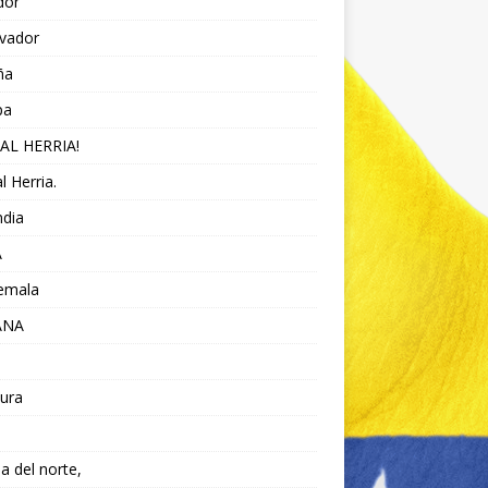
dor
lvador
ña
pa
AL HERRIA!
l Herria.
ndia
A
emala
ANA
ura
da del norte,