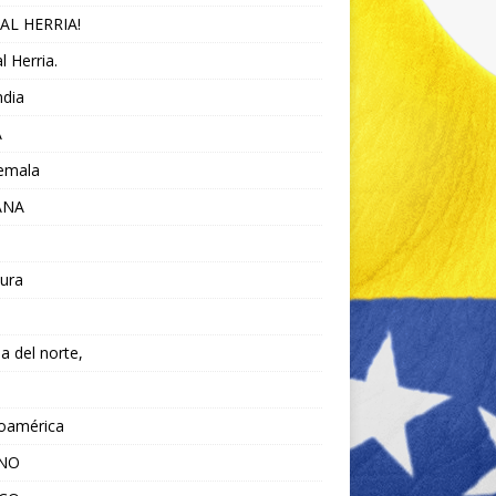
AL HERRIA!
l Herria.
ndia
A
emala
ANA
ura
da del norte,
noamérica
ANO