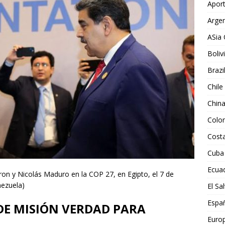
Aport
Argen
ASia 
Boliv
Brazi
Chile
Chin
Colo
Costa
Cuba
Ecua
on y Nicolás Maduro en la COP 27, en Egipto, el 7 de
nezuela)
El Sa
Espa
DE MISIÓN VERDAD PARA
Euro