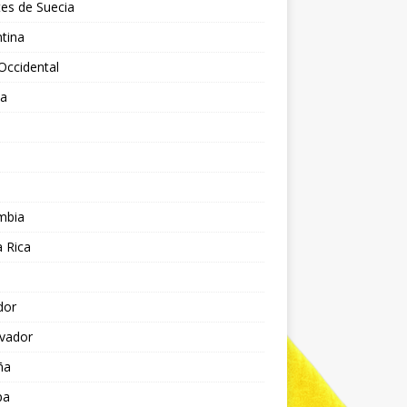
es de Suecia
tina
Occidental
ia
l
a
mbia
 Rica
dor
lvador
ña
pa