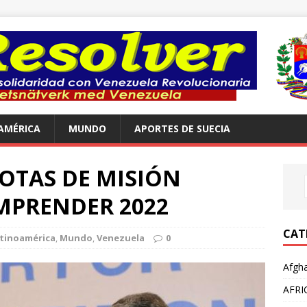
AMÉRICA
MUNDO
APORTES DE SUECIA
NOTAS DE MISIÓN
MPRENDER 2022
CAT
tinoamérica
,
Mundo
,
Venezuela
0
Afgha
AFRI