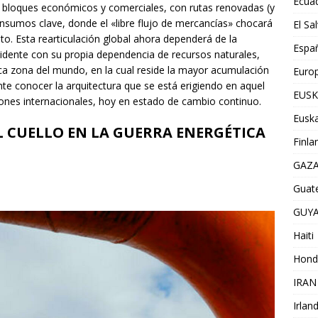
Ecua
de bloques económicos y comerciales, con rutas renovadas (y
 insumos clave, donde el «libre flujo de mercancías» chocará
El Sa
to. Esta rearticulación global ahora dependerá de la
Espa
cidente con su propia dependencia de recursos naturales,
ica zona del mundo, en la cual reside la mayor acumulación
Euro
te conocer la arquitectura que se está erigiendo en aquel
EUSK
ciones internacionales, hoy en estado de cambio continuo.
Euska
L CUELLO EN LA GUERRA ENERGÉTICA
Finla
GAZ
Guat
GUY
Haiti
Hond
IRAN
Irlan