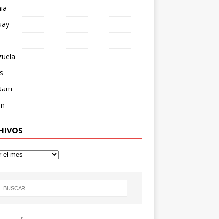
ia
uay
zuela
s
 Nam
en
HIVOS