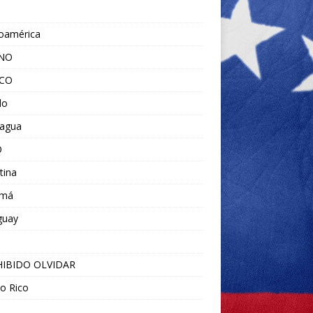
noamérica
ANO
ICO
do
ragua
O
tina
amá
guay
IBIDO OLVIDAR
o Rico