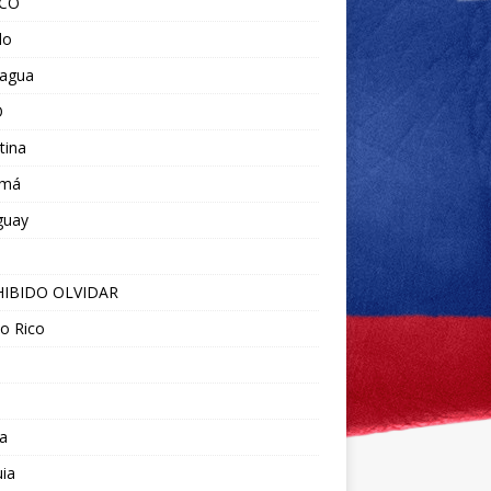
ICO
do
ragua
O
tina
amá
guay
IBIDO OLVIDAR
o Rico
a
ia