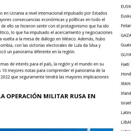
EUSK
co en Ucrania a nivel internacional impulsado por Estados
Euska
ayores consecuencias económicas y políticas en todo el
Finla
de ello se hicieron sentir con el protagonismo que ha ido
ético, lo que ha impulsado el acercamiento y negociaciones
GAZ
la vuelta a la mesa de diálogo en México. Además, hubo
Guat
ombia, con las victorias electorales de Lula da Silva y
có un panorama diferente en la región.
GUY
mas de interés para el país, la región y el mundo en su
Haiti
as 10 mejores notas para comprender el panorama de la
Hond
e 2022 que seguramente tendrá las mayores implicaciones
IRAN
Irlan
 LA OPERACIÓN MILITAR RUSA EN
Israel
Lati
LIB