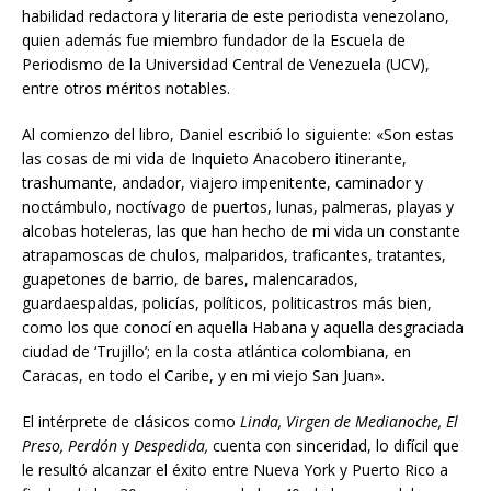
habilidad redactora y literaria de este periodista venezolano,
quien además fue miembro fundador de la Escuela de
Periodismo de la Universidad Central de Venezuela (UCV),
entre otros méritos notables.
Al comienzo del libro, Daniel escribió lo siguiente: «Son estas
las cosas de mi vida de Inquieto Anacobero itinerante,
trashumante, andador, viajero impenitente, caminador y
noctámbulo, noctívago de puertos, lunas, palmeras, playas y
alcobas hoteleras, las que han hecho de mi vida un constante
atrapamoscas de chulos, malparidos, traficantes, tratantes,
guapetones de barrio, de bares, malencarados,
guardaespaldas, policías, políticos, politicastros más bien,
como los que conocí en aquella Habana y aquella desgraciada
ciudad de ‘Trujillo’; en la costa atlántica colombiana, en
Caracas, en todo el Caribe, y en mi viejo San Juan».
El intérprete de clásicos como
Linda, Virgen de Medianoche, El
Preso, Perdón
y
Despedida,
cuenta con sinceridad, lo difícil que
le resultó alcanzar el éxito entre Nueva York y Puerto Rico a