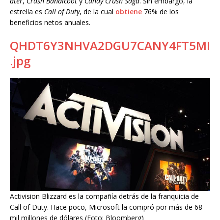
ater
,
Crash
Bandicoot
y
Candy
Crush
Saga
. Sin embargo, la
estrella es
Call
of
Duty
, de la cual
obtiene
76% de los
beneficios netos anuales.
QHDT6Y3NHVA2DGU7CANY4FT5MI
.jpg
Activision Blizzard es la compañía detrás de la franquicia de
Call of Duty. Hace poco, Microsoft la compró por más de 68
mil millones de dólares (Foto: Bloomberg)