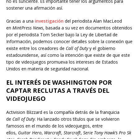
no es suficiente. Es importante tener los argumentos para
sostener una afirmación así.
Gracias a una
investigación
del periodista Alan MacLeod
en
MintPress News
, basada a su vez en documentos obtenidos
por el periodista Tom Secker bajo la Ley de Libertad de
Información, podemos conocer detalles sobre la conexión que
existe entre los creadores de
Call
of
Duty
y el gobierno
estadounidense, así como la intención que existe de que este
tipo de videojuegos promueva los intereses de Estados
Unidos en materia de seguridad nacional.
EL INTERÉS DE WASHINGTON POR
CAPTAR RECLUTAS A TRAVÉS DEL
VIDEOJUEGO
Activision Blizzard es la compañía detrás de la franquicia
de
Call
of
Duty
. Ha lanzado otros títulos que se volvieron
famosos en el mundo de los videojuegos, entre
ellos,
Guitar
Hero
,
Warcraft
,
Starcraft
,
Serie
Tony
Hawk’s
Pro
Sk