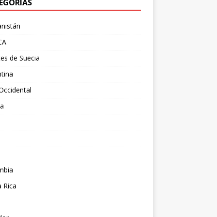
EGORÍAS
nistán
CA
es de Suecia
tina
Occidental
ia
l
a
mbia
 Rica