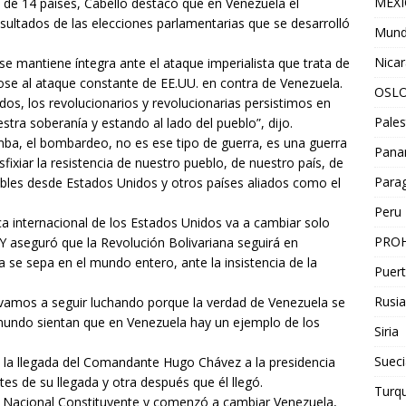
MEX
 de 14 países, Cabello destacó que en Venezuela el
esultados de las elecciones parlamentarias que se desarrolló
Mun
Nica
se mantiene íntegra ante el ataque imperialista que trata de
ndose al ataque constante de EE.UU. en contra de Venezuela.
OSL
dos, los revolucionarios y revolucionarias persistimos en
Pales
stra soberanía y estando al lado del pueblo”, dijo.
omba, el bombardeo, no es ese tipo de guerra, es una guerra
Pan
fixiar la resistencia de nuestro pueblo, de nuestro país, de
Para
les desde Estados Unidos y otros países aliados como el
Peru
ica internacional de los Estados Unidos va a cambiar solo
PROH
. Y aseguró que la Revolución Bolivariana seguirá en
 se sepa en el mundo entero, ante la insistencia de la
Puert
Rusia
vamos a seguir luchando porque la verdad de Venezuela se
mundo sientan que en Venezuela hay un ejemplo de los
Siria
Sueci
 la llegada del Comandante Hugo Chávez a la presidencia
es de su llegada y otra después que él llegó.
Turqu
 Nacional Constituyente y comenzó a cambiar Venezuela,