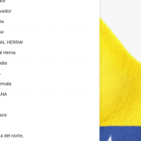
dor
lvador
ña
pa
AL HERRIA!
l Herria.
ndia
A
emala
ANA
ura
da del norte,