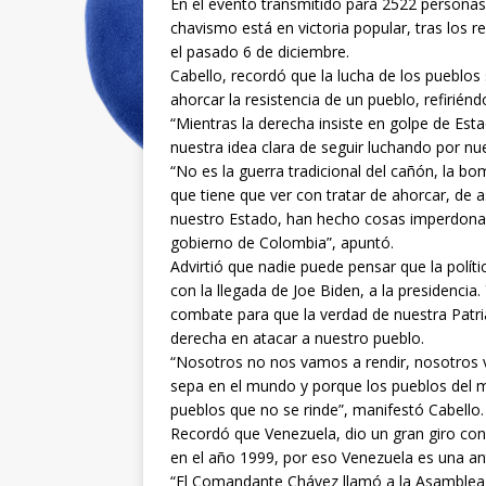
En el evento transmitido para 2522 personas
chavismo está en victoria popular, tras los r
el pasado 6 de diciembre.
Cabello, recordó que la lucha de los pueblos 
ahorcar la resistencia de un pueblo, refirié
“Mientras la derecha insiste en golpe de Esta
nuestra idea clara de seguir luchando por nue
“No es la guerra tradicional del cañón, la b
que tiene que ver con tratar de ahorcar, de as
nuestro Estado, han hecho cosas imperdonab
gobierno de Colombia”, apuntó.
Advirtió que nadie puede pensar que la polít
con la llegada de Joe Biden, a la presidencia
combate para que la verdad de nuestra Patria
derecha en atacar a nuestro pueblo.
“Nosotros no nos vamos a rendir, nosotros 
sepa en el mundo y porque los pueblos del 
pueblos que no se rinde”, manifestó Cabello.
Recordó que Venezuela, dio un gran giro con
en el año 1999, por eso Venezuela es una ant
“El Comandante Chávez llamó a la Asamblea