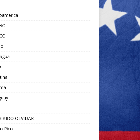
noamérica
ANO
ICO
do
ragua
O
tina
amá
guay
IBIDO OLVIDAR
o Rico