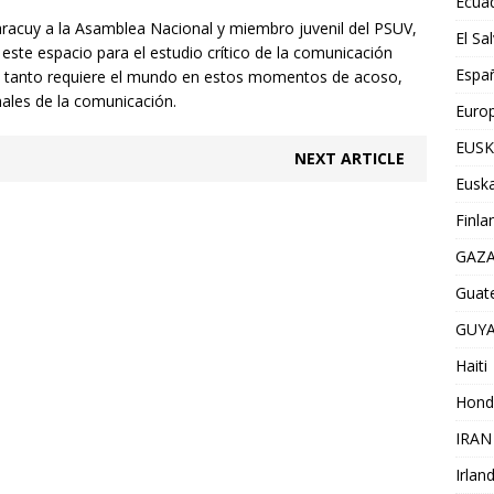
Ecua
Yaracuy a la Asamblea Nacional y miembro juvenil del PSUV,
El Sa
 este espacio para el estudio crítico de la comunicación
Espa
e tanto requiere el mundo en estos momentos de acoso,
nales de la comunicación.
Euro
EUSK
NEXT ARTICLE
Euska
Finla
GAZ
Guat
GUY
Haiti
Hond
IRAN
Irlan