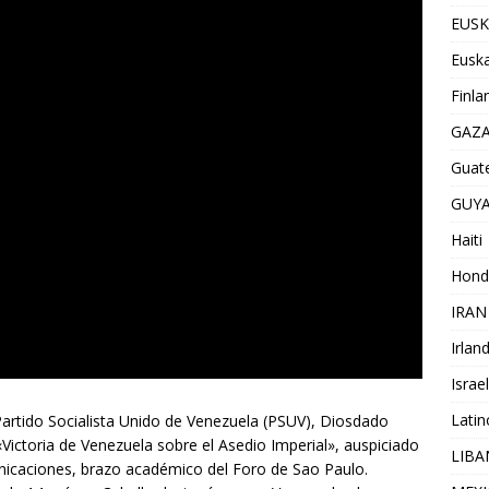
EUSK
Euska
Finla
GAZ
Guat
GUY
Haiti
Hond
IRAN
Irlan
Israel
Lati
 Partido Socialista Unido de Venezuela (PSUV), Diosdado
«Victoria de Venezuela sobre el Asedio Imperial», auspiciado
LIB
unicaciones, brazo académico del Foro de Sao Paulo.