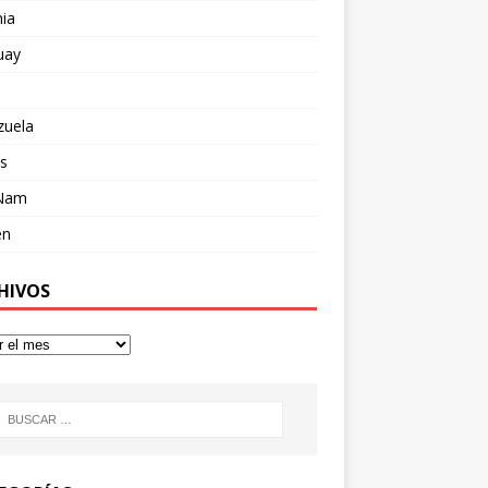
ia
uay
zuela
s
 Nam
en
HIVOS