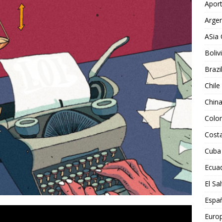
Aport
Argen
ASia 
Boliv
Brazi
Chile
Chin
Colo
Costa
Cuba
Ecua
El Sa
Espa
Euro