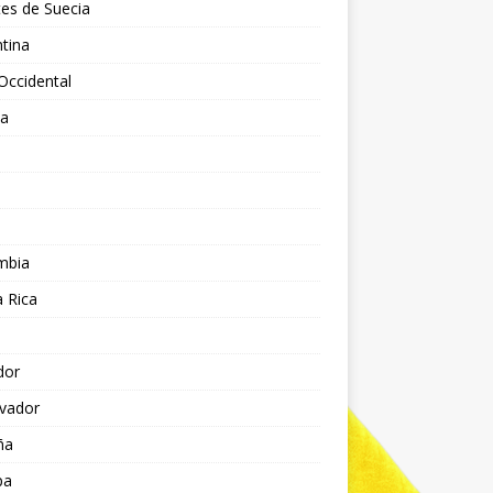
es de Suecia
tina
Occidental
ia
l
a
mbia
 Rica
dor
lvador
ña
pa