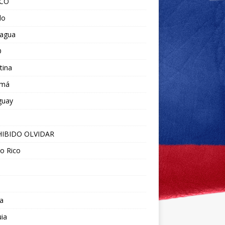
ICO
do
ragua
O
tina
amá
guay
IBIDO OLVIDAR
o Rico
a
ia