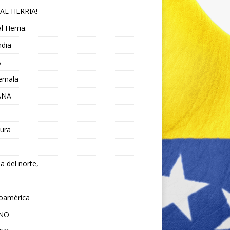
AL HERRIA!
l Herria.
ndia
A
emala
ANA
ura
da del norte,
noamérica
ANO