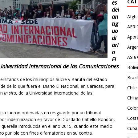
CAT
es
del
an
Afgha
tig
AFRI
uo
Aport
di
ari
Argen
o
ASia 
El
Universidad Internacional de las Comunicaciones
Boliv
Brazi
rsitarios de los municipios Sucre y Baruta del estado
de de lo que fuera el Diario El Nacional, en Caracas, para
Chile
ión
in situ
, de la Universidad Internacional de las
Chin
Colo
cia fueron ordenadas en resguardo por un tribunal
Costa
 por indemnización en favor de Diosdado Cabello Rondón,
a querella introducida en el año 2015, cuando este medio
Cuba
o punible con fines difamatorios en su contra.