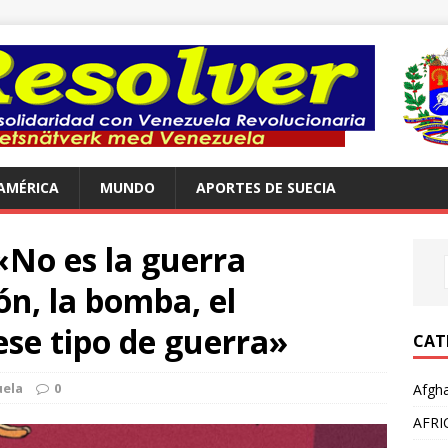
AMÉRICA
MUNDO
APORTES DE SUECIA
«No es la guerra
ón, la bomba, el
se tipo de guerra»
CAT
ela
0
Afgha
AFRI