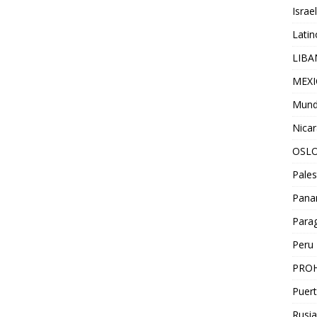
Israel
Lati
LIB
MEX
Mun
Nica
OSL
Pales
Pan
Para
Peru
PROH
Puert
Rusia