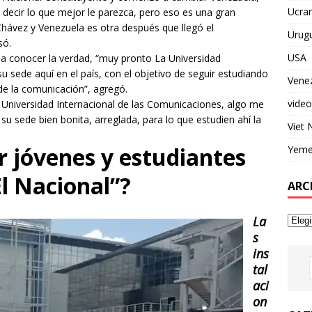
Ucran
 decir lo que mejor le parezca, pero eso es una gran
Chávez y Venezuela es otra después que llegó el
Urug
só.
USA
 a conocer la verdad, “muy pronto La Universidad
u sede aquí en el país, con el objetivo de seguir estudiando
Vene
de la comunicación”, agregó.
video
Universidad Internacional de las Comunicaciones, algo me
u sede bien bonita, arreglada, para lo que estudien ahí la
Viet
 jóvenes y estudiantes
Yem
l Nacional”?
ARC
La
s
ins
tal
aci
on