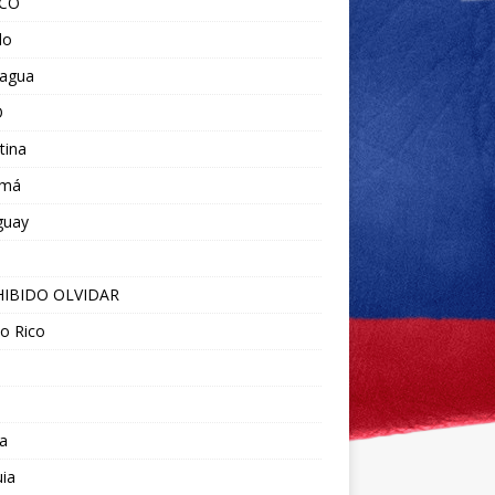
ICO
do
ragua
O
tina
amá
guay
IBIDO OLVIDAR
o Rico
a
ia