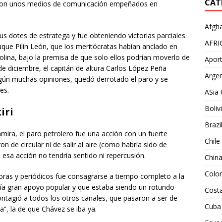
CAT
 y con unos medios de comunicación empeñados en
Afgha
 dotes de estratega y fue obteniendo victorias parciales.
AFRI
buque Pilín León, que los meritócratas habían anclado en
lina, bajo la premisa de que solo ellos podrían moverlo de
Aport
 de diciembre, el capitán de altura Carlos López Peña
Argen
según muchas opiniones, quedó derrotado el paro y se
es.
ASia 
Boliv
iri
Brazi
ltamira, el paro petrolero fue una acción con un fuerte
Chile
de circular ni de salir al aire (como habría sido de
 esa acción no tendría sentido ni repercusión.
Chin
Colo
soras y periódicos fue consagrarse a tiempo completo a la
enía gran apoyo popular y que estaba siendo un rotundo
Costa
 contagió a todos los otros canales, que pasaron a ser de
Cuba
ia”, la de que Chávez se iba ya.