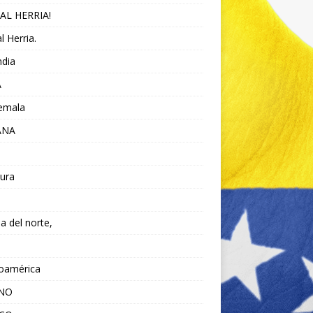
AL HERRIA!
l Herria.
ndia
A
emala
ANA
ura
da del norte,
noamérica
ANO