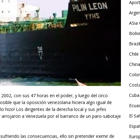
Aport
Argen
ASia 
Boliv
Brazi
Chile
Chin
Colo
Costa
Cuba
 2002, con sus 47 horas en el poder, y luego del circo
osible que la oposición venezolana hiciera algo igual de
Ecua
o hizo! Los dirigentes de la derecha local y sus jefes
El Sa
 arrojaron a Venezuela por el barranco de un paro-sabotaje
Espa
sufriendo las consecuencias, ello sin pretender eximir de
Euro