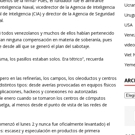
ueños de la firma? Pues, el fundador fue el almirante
Ucran
nteligencia Naval, vicedirector de la Agencia de Inteligencia
 de Inteligencia (CIA) y director de la Agencia de Seguridad
Urug
l.
USA
si todos venezolanos y muchos de ellos habían pertenecido
Vene
ran ninguna compensación en materia de soberanía, pues
video
 desde allí que se generó el plan del sabotaje.
Viet
a, los pasillos estaban solos. Era tétrico”, recuerda
Yem
 pero en las refinerías, los campos, los oleoductos y centros
ARC
istintos tipos: desde averías provocadas en equipos físicos
plicaciones, hackeos y conexiones no autorizadas
de enero cuando se tomaron los centros de cómputos
uelga, al menos desde el punto de vista de las redes de
omenzó el lunes 2 y nunca fue oficialmente levantado) el
s: escasez y especulación en productos de primera