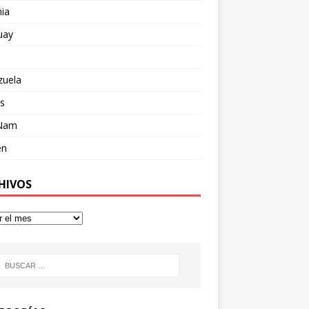
ia
uay
zuela
s
 Nam
en
HIVOS