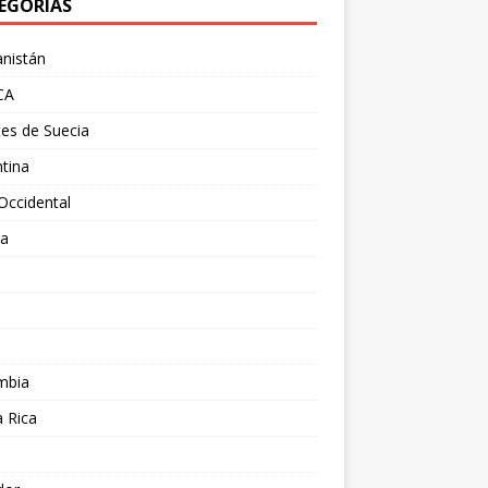
EGORÍAS
nistán
CA
es de Suecia
tina
Occidental
ia
l
a
mbia
 Rica