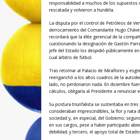
responsabilidad a muchos de los supuestos 
rescatada y volvieron a hundirla.
La disputa por el control de Petróleos de Ven
derrocamiento del Comandante Hugo Chávez, 
recordará que la élite gerencial de la compa
cuestionando la designación de Gastón Parra
jefe del Estado los despidió públicamente en 
cual árbitro de fútbol.
Tras retornar al Palacio de Miraflores y esgri
reenganchó a los altos cuadros de la autode
lado, no perdonaron nada. En diciembre fuer
cálculos, obligaría al Presidente a renunci
Su postura triunfalista se sustentaba en tres
consideraban imprescindibles, la flor y nata 
sociedad y, en especial, del Gobierno; segu
en sus cargos, pese a haber participado abi
debilidad; y tercero, el apoyo total de Estad