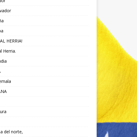
dor
lvador
ña
pa
AL HERRIA!
l Herria.
ndia
A
emala
ANA
ura
da del norte,