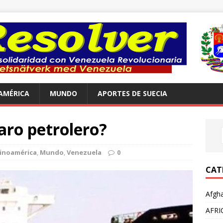
AMÉRICA
MUNDO
APORTES DE SUECIA
aro petrolero?
inoamérica
,
Mundo
,
Venezuela
0
CAT
Afgha
AFRI