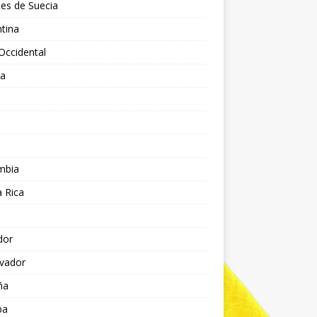
es de Suecia
tina
Occidental
ia
l
a
mbia
 Rica
dor
lvador
ña
pa