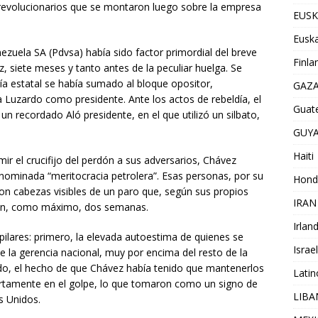
revolucionarios que se montaron luego sobre la empresa
EUSK
Euska
ezuela SA (Pdvsa) había sido factor primordial del breve
Finla
siete meses y tanto antes de la peculiar huelga. Se
ñía estatal se había sumado al bloque opositor,
GAZ
 Luzardo como presidente. Ante los actos de rebeldía, el
Guat
un recordado Aló presidente, en el que utilizó un silbato,
GUY
Haiti
mir el crucifijo del perdón a sus adversarios, Chávez
nominada “meritocracia petrolera”. Esas personas, por su
Hond
on cabezas visibles de un paro que, según sus propios
IRAN
ar en, como máximo, dos semanas.
Irlan
 pilares: primero, la elevada autoestima de quienes se
Israel
de la gerencia nacional, muy por encima del resto de la
ndo, el hecho de que Chávez había tenido que mantenerlos
Lati
ertamente en el golpe, lo que tomaron como un signo de
LIB
os Unidos.