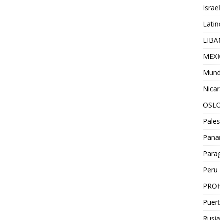
Israel
Lati
LIB
MEX
Mun
Nica
OSL
Pales
Pan
Para
Peru
PROH
Puert
Rusia