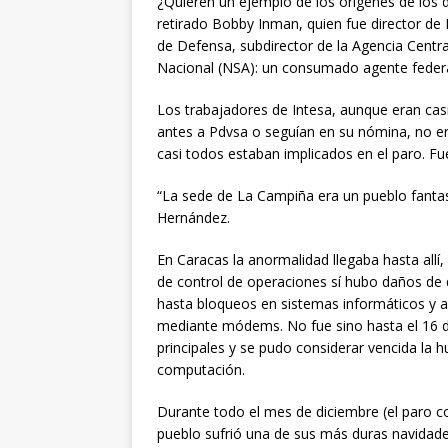
¿Quieren un ejemplo de los orígenes de los d
retirado Bobby Inman, quien fue director de I
de Defensa, subdirector de la Agencia Central
Nacional (NSA): un consumado agente federa
Los trabajadores de Intesa, aunque eran ca
antes a Pdvsa o seguían en su nómina, no e
casi todos estaban implicados en el paro. Fue
“La sede de La Campiña era un pueblo fantasm
Hernández.
En Caracas la anormalidad llegaba hasta allí,
de control de operaciones sí hubo daños de d
hasta bloqueos en sistemas informáticos y a
mediante módems. No fue sino hasta el 16 
principales y se pudo considerar vencida la h
computación.
Durante todo el mes de diciembre (el paro c
pueblo sufrió una de sus más duras navidade