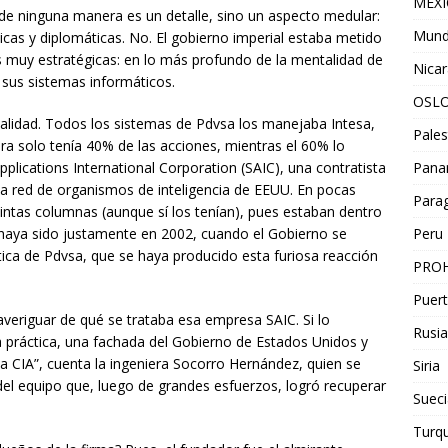
MEX
de ninguna manera es un detalle, sino un aspecto medular:
Mun
icas y diplomáticas. No. El gobierno imperial estaba metido
 muy estratégicas: en lo más profundo de la mentalidad de
Nica
, sus sistemas informáticos.
OSL
ealidad. Todos los sistemas de Pdvsa los manejaba Intesa,
Pales
ra solo tenía 40% de las acciones, mientras el 60% lo
Pan
lications International Corporation (SAIC), una contratista
a red de organismos de inteligencia de EEUU. En pocas
Para
quintas columnas (aunque sí los tenían), pues estaban dentro
Peru
haya sido justamente en 2002, cuando el Gobierno se
tica de Pdvsa, que se haya producido esta furiosa reacción
PROH
Puert
eriguar de qué se trataba esa empresa SAIC. Si lo
Rusia
a práctica, una fachada del Gobierno de Estados Unidos y
a CIA”, cuenta la ingeniera Socorro Hernández, quien se
Siria
 equipo que, luego de grandes esfuerzos, logró recuperar
Sueci
Turqu