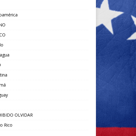
noamérica
ANO
ICO
do
ragua
O
tina
amá
guay
IBIDO OLVIDAR
o Rico