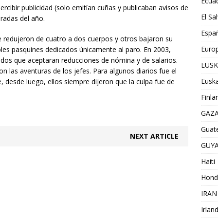
Ecua
rcibir publicidad (solo emitían cuñas y publicaban avisos de
El Sa
radas del año.
Espa
e redujeron de cuatro a dos cuerpos y otros bajaron su
Euro
les pasquines dedicados únicamente al paro. En 2003,
eados que aceptaran reducciones de nómina y de salarios.
EUSK
las aventuras de los jefes. Para algunos diarios fue el
Euska
ue, desde luego, ellos siempre dijeron que la culpa fue de
Finla
GAZ
Guat
NEXT ARTICLE
GUY
Haiti
Hond
IRAN
Irlan