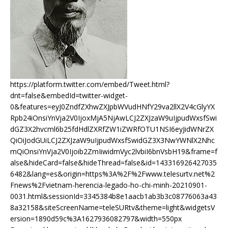
https://platform.twitter.com/embed/Tweet.html?
dnt=false&embedId=twitter-widget-
0&features=eyJ0ZndfZXhwZXJpbWVudHNfY29va2llX2V4cGlyYX
Rpb24iOnsiYnVja2V0IjoxMjA5NjAwLCJ2ZXJzaW9uIjpudWxsfSwi
dGZ3X2hvcml6b25fdHdlZXRfZW1iZWRfOTU1NSI6eyJidWNrZX
QiOiJodGUiLCJ2ZXJzaW9uIjpudWxsfSwidGZ3X3NwYWNlX2Nhc
mQiOnsiYnVja2V0Ijoib2ZmIiwidmVyc2lvbiI6bnVsbH19&frame=f
alse&hideCard=false&hideThread=false&id=143316926427035
6482&lang=es&origin=https%3A%2F%2Fwww.telesurtv.net%2
Fnews%2Fvietnam-herencia-legado-ho-chi-minh-20210901-
0031.html&sessionId=3345384b8e1aacb1ab3b3c08776063a43
8a32158&siteScreenName=teleSURtv&theme=light&widgetsV
ersion=1890d59c%3A1627936082797&width=550px