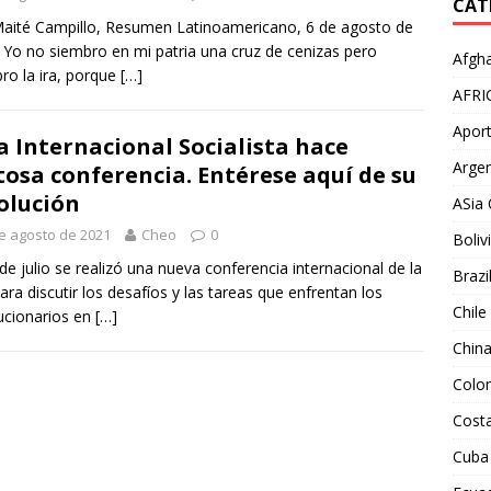
CAT
aité Campillo, Resumen Latinoamericano, 6 de agosto de
 Yo no siembro en mi patria una cruz de cenizas pero
Afgha
ro la ira, porque
[…]
AFRI
Aport
a Internacional Socialista hace
Argen
tosa conferencia. Entérese aquí de su
olución
ASia 
e agosto de 2021
Cheo
0
Boliv
 de julio se realizó una nueva conferencia internacional de la
Brazi
para discutir los desafíos y las tareas que enfrentan los
Chile
ucionarios en
[…]
Chin
Colo
Costa
Cuba