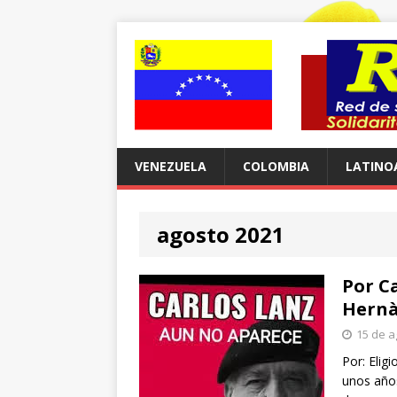
VENEZUELA
COLOMBIA
LATINO
agosto 2021
Por C
Hernà
15 de a
Por: Elig
unos año