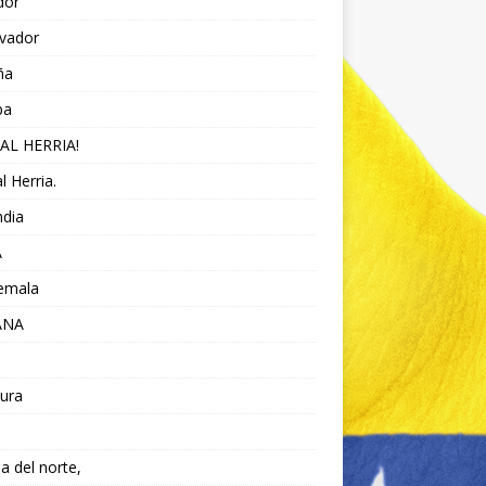
dor
lvador
ña
pa
AL HERRIA!
l Herria.
ndia
A
emala
ANA
ura
da del norte,