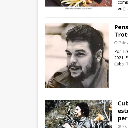
comid
en
[…
Pens
Trot
7 de 
Por Ti
2021. E
Cuba, 
Cub
est
per
7 d