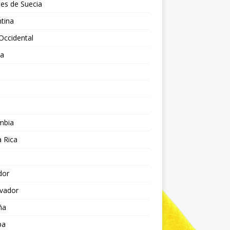
es de Suecia
tina
Occidental
ia
l
a
mbia
 Rica
dor
lvador
ña
pa