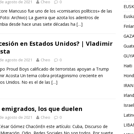
de agosto de 2021
Cheo
0
EUSK
tore Mancuso fue uno de los «comisarios políticos» de las
Euska
Foto: Archivo) La guerra que azota los adentros de
bia desde hace unas siete décadas ha
[…]
Finla
GAZ
cesión en Estados Unidos? | Vladimir
Guat
sta
GUY
de agosto de 2021
Cheo
0
Haiti
upo Proud Boys calificado de terroristas apoyan a Trump
Hond
mir Acosta Un tema cobra protagonismo creciente en
os Unidos. No es el de las
[…]
IRAN
Irlan
Israel
 emigrados, los que duelen
Lati
de agosto de 2021
Cheo
0
LIB
César Gómez ChacónEn este artículo: Cuba, Discurso de
 Migración, Odio, Redes Sociales No son todos. Por suerte