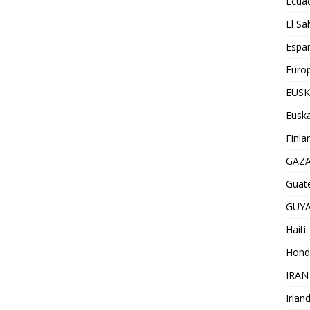
Ecua
El Sa
Espa
Euro
EUSK
Euska
Finla
GAZ
Guat
GUY
Haiti
Hond
IRAN
Irlan