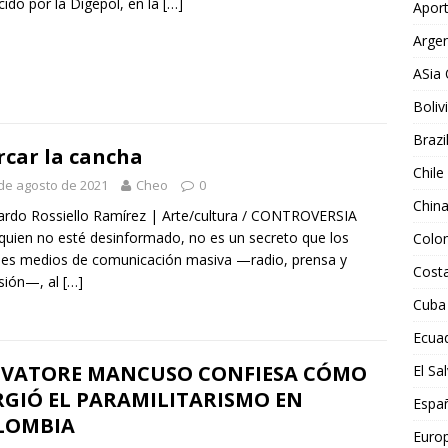
ido por la Digepol, en la
[…]
Aport
Argen
ASia 
Boliv
Brazi
car la cancha
Chile
de agosto de 2021
Cheo
0
Chin
rdo Rossiello Ramírez | Arte/cultura / CONTROVERSIA
quien no esté desinformado, no es un secreto que los
Colo
es medios de comunicación masiva —radio, prensa y
Costa
isión—, al
[…]
Cuba
Ecua
LVATORE MANCUSO CONFIESA CÓMO
El Sa
RGIÓ EL PARAMILITARISMO EN
Espa
LOMBIA
Euro