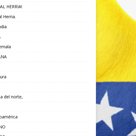
AL HERRIA!
l Herria.
ndia
A
emala
ANA
ura
da del norte,
noamérica
ANO