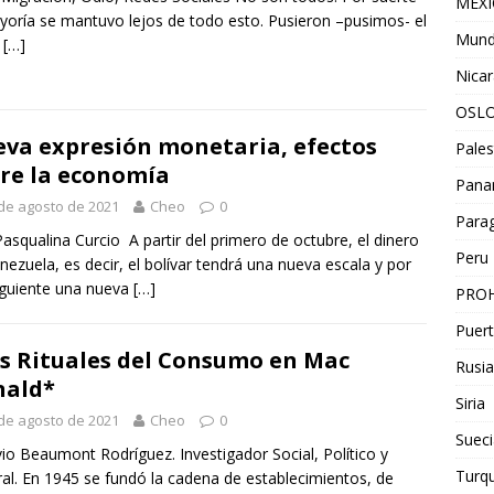
MEX
yoría se mantuvo lejos de todo esto. Pusieron –pusimos- el
Mun
r
[…]
Nica
OSL
va expresión monetaria, efectos
Pales
re la economía
Pan
de agosto de 2021
Cheo
0
Para
Pasqualina Curcio A partir del primero de octubre, el dinero
Peru
nezuela, es decir, el bolívar tendrá una nueva escala y por
guiente una nueva
[…]
PROH
Puert
s Rituales del Consumo en Mac
Rusia
nald*
Siria
de agosto de 2021
Cheo
0
Sueci
io Beaumont Rodríguez. Investigador Social, Político y
Turqu
ral. En 1945 se fundó la cadena de establecimientos, de