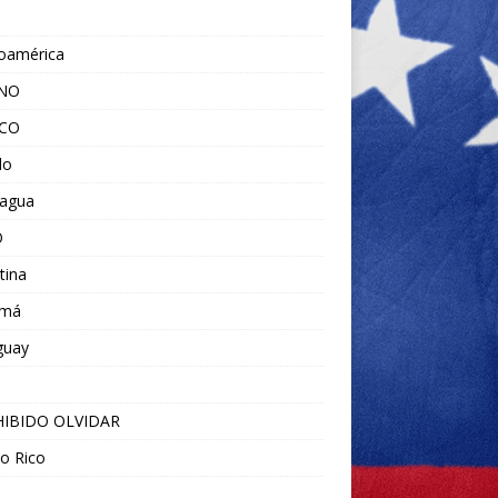
noamérica
ANO
ICO
do
ragua
O
tina
amá
guay
IBIDO OLVIDAR
o Rico