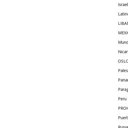
Israel
Lati
LIB
MEX
Mun
Nica
OSL
Pales
Pan
Para
Peru
PROH
Puert
Rusia