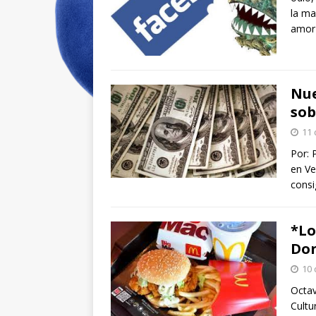
la ma
amo
Nue
sob
11 
Por: 
en Ve
consi
*Lo
Do
10 
Octav
Cultu