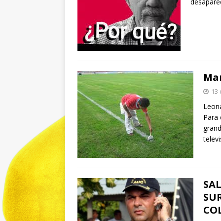
desaparec
Mar
13 
Leona
Para 
grand
telev
SA
SU
CO