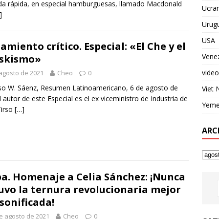
a rápida, en especial hamburguesas, llamado Macdonald
Ucran
]
Urug
USA
amiento crítico. Especial: «El Che y el
Vene
skismo»
video
agosto de 2021
Cheo
0
rso W. Sáenz, Resumen Latinoamericano, 6 de agosto de
Viet
l autor de este Especial es el ex viceministro de Industria de
Yem
Tirso
[…]
ARC
a. Homenaje a Celia Sánchez: ¡Nunca
uvo la ternura revolucionaria mejor
sonificada!
e agosto de 2021
Cheo
0