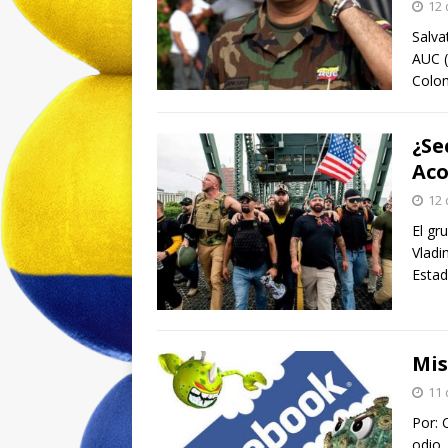
12 
Salva
AUC (
Colom
¿Se
Aco
12 
El gr
Vladi
Estad
Mis
11 
Por: 
odio,