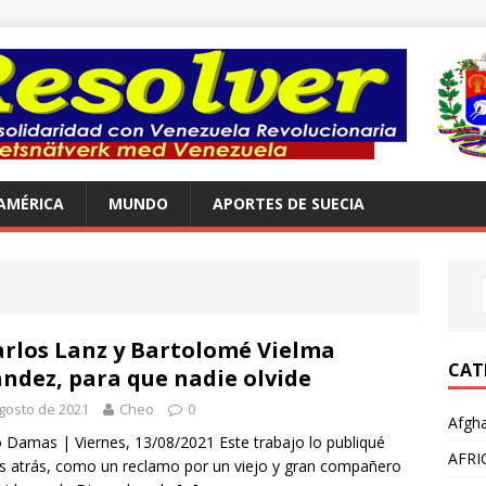
AMÉRICA
MUNDO
APORTES DE SUECIA
arlos Lanz y Bartolomé Vielma
CAT
ndez, para que nadie olvide
gosto de 2021
Cheo
0
Afgha
io Damas | Viernes, 13/08/2021 Este trabajo lo publiqué
AFRI
s atrás, como un reclamo por un viejo y gran compañero