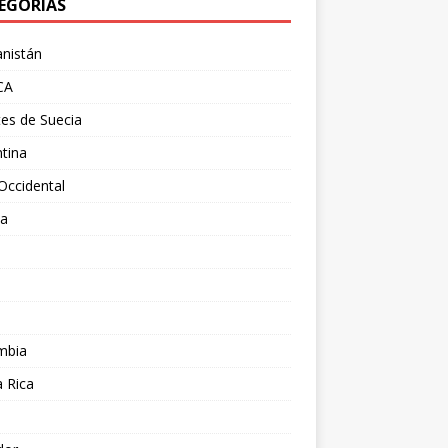
EGORÍAS
nistán
CA
es de Suecia
tina
Occidental
ia
l
a
mbia
 Rica