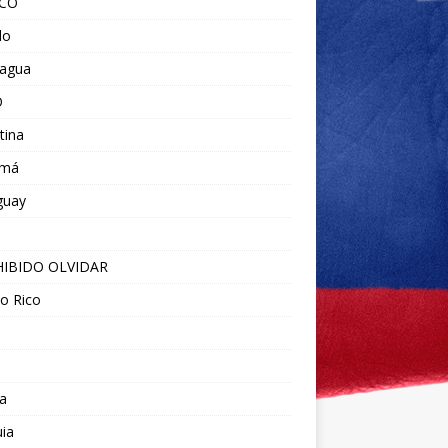
ICO
do
ragua
O
tina
amá
guay
IBIDO OLVIDAR
o Rico
a
ia