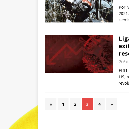
Por M
2021.
siemb
Lig
exi
res
6 d
El 31
LIS, 
revol
«
1
2
3
4
»