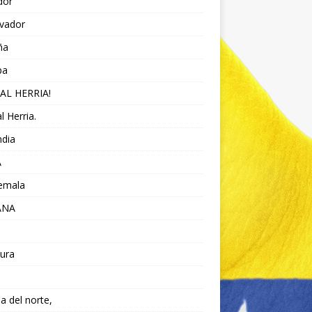
dor
lvador
ña
pa
AL HERRIA!
l Herria.
ndia
A
emala
ANA
ura
da del norte,