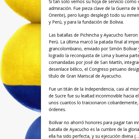
Si tan solo vemos su hoja de servicio como o
admiración. Fue pieza clave de la Guerra de 
Oriente), pero luego desplegó todo su inmen
y Perú, y para la fundación de Bolivia.
Las batallas de Pichincha y Ayacucho fueron 
Perú. La última marcó la patada final al impe
grancolombiano, enviado por Simón Bolívar 
logrado la reconquista de Lima y buena parte
comandadas por José de San Martín, integrad
desenlace bélico, el Congreso peruano design
título de Gran Mariscal de Ayacucho.
Fue un titán de la Independencia, casi al mis
de Sucre fue su lealtad inconmovible hacia el 
unos cuantos lo traicionaron cobardemente, 
órdenes.
Bolívar no ahorró honores para pagar tan inme
batalla de Ayacucho es la cumbre de la gloria
ella ha sido perfecta, y su ejecución divina (