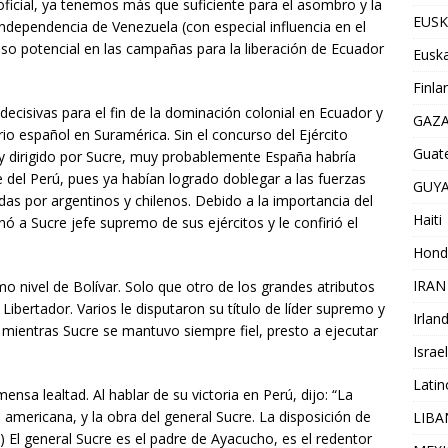
ficial, ya tenemos más que suficiente para el asombro y la
EUSK
Independencia de Venezuela (con especial influencia en el
so potencial en las campañas para la liberación de Ecuador
Euska
Finla
decisivas para el fin de la dominación colonial en Ecuador y
GAZ
rio español en Suramérica. Sin el concurso del Ejército
Guat
y dirigido por Sucre, muy probablemente España habría
 del Perú, pues ya habían logrado doblegar a las fuerzas
GUY
as por argentinos y chilenos. Debido a la importancia del
Haiti
ó a Sucre jefe supremo de sus ejércitos y le confirió el
Hond
IRAN
mo nivel de Bolívar. Solo que otro de los grandes atributos
Libertador. Varios le disputaron su título de líder supremo y
Irlan
mientras Sucre se mantuvo siempre fiel, presto a ejecutar
Israel
Lati
nsa lealtad. Al hablar de su victoria en Perú, dijo: “La
 americana, y la obra del general Sucre. La disposición de
LIB
…) El general Sucre es el padre de Ayacucho, es el redentor