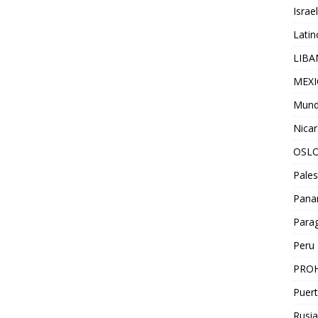
Israel
Lati
LIB
MEX
Mun
Nica
OSL
Pales
Pan
Para
Peru
PROH
Puert
Rusia