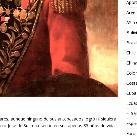
Aport
Argen
ASia 
Boliv
Brazi
Chile
Chin
Colo
Costa
Cuba
Ecua
El Sa
litares, aunque ninguno de sus antepasados logró ni siquiera
Espa
onio José de Sucre cosechó en sus apenas 35 años de vida
Euro