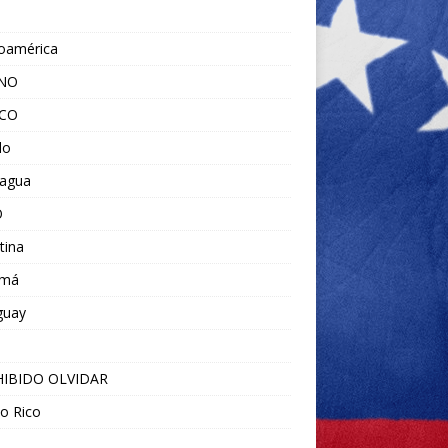
noamérica
ANO
ICO
do
ragua
O
tina
amá
guay
IBIDO OLVIDAR
o Rico