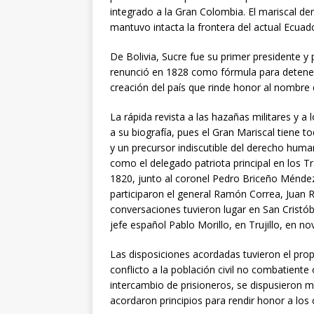
integrado a la Gran Colombia. El mariscal der
mantuvo intacta la frontera del actual Ecuad
De Bolivia, Sucre fue su primer presidente y
renunció en 1828 como fórmula para detener
creación del país que rinde honor al nombre 
La rápida revista a las hazañas militares y a
a su biografía, pues el Gran Mariscal tiene t
y un precursor indiscutible del derecho hum
como el delegado patriota principal en los Tr
1820, junto al coronel Pedro Briceño Méndez 
participaron el general Ramón Correa, Juan 
conversaciones tuvieron lugar en San Cristóba
jefe español Pablo Morillo, en Trujillo, en n
Las disposiciones acordadas tuvieron el propó
conflicto a la población civil no combatien
intercambio de prisioneros, se dispusieron me
acordaron principios para rendir honor a los 