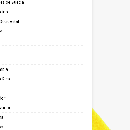
es de Suecia
tina
Occidental
ia
l
a
mbia
 Rica
dor
lvador
ña
pa