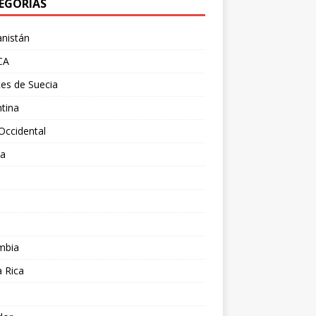
EGORÍAS
nistán
CA
es de Suecia
tina
Occidental
ia
l
a
mbia
 Rica