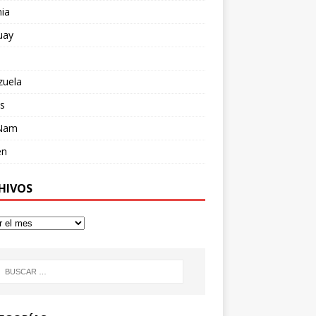
ia
uay
zuela
s
 Nam
en
HIVOS