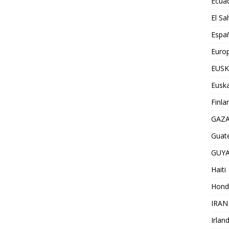
Ecua
El Sa
Espa
Euro
EUSK
Euska
Finla
GAZ
Guat
GUY
Haiti
Hond
IRAN
Irlan