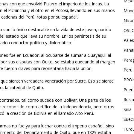
MEX
denas con que envolvió Pizarro el imperio de los Incas. La
n el Pichincha y el otro en el Potosí, llevando en sus manos
Mun
cadenas del Perú, rotas por su espada”.
Nica
 son lo único destacable en la vida de este joven, nacido
OSL
del estado que lleva su nombre. En los paréntesis de su
Pales
cado conductor político y diplomático.
Pan
ones fue en Ecuador, al ocuparse de sumar a Guayaquil al
Para
 por sus disputas con Quito, se estaba quedando al margen
e fueron claves para reorientarla hacia la unión.
Peru
PROH
que sienten verdadera veneración por Sucre. Eso se siente
, la catedral de Quito.
Puert
Rusia
contrados, tal como sucede con Bolívar. Una parte de los
han reconocido como artífice de la Independencia, pero otros
Siria
icó la creación de Bolivia en el llamado Alto Perú.
Sueci
rmas no fue ya para luchar contra el imperio español, sino
Turqu
trimento del Departamento de Quito, que en 1829 estaba