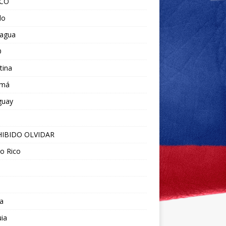
ICO
do
ragua
O
tina
amá
guay
IBIDO OLVIDAR
o Rico
a
ia