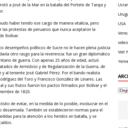
Ucran
rotó a José de la Mar en la batalla del Portete de Tarqui y
or.
Urug
 pudo haber tenido ese cargo de manera vitalicia, pero
USA
 las protestas de peruanos que nunca aceptaron la
Vene
de Bolívar.
video
 los desempeños políticos de Sucre no le hacen plena justicia
Viet
odavía otro rasgo para la reverencia: fue un gran diplomático
anitario de guerra. Con apenas 25 años de edad, actuó
Yem
atados de Armisticio y de Regularización de la Guerra, de
y al teniente José Gabriel Pérez. Por el bando realista
ARC
Rodríguez del Toro y Francisco González de Linares. Las
l y sus frutos fueron los pactos firmados por Bolívar y el
oviembre de 1820.
sito de evitar, en la medida de lo posible, involucrar en el
te o desarmada. También se establecieron normas para el
didas para la atención a los heridos en batalla, y se
caídos.