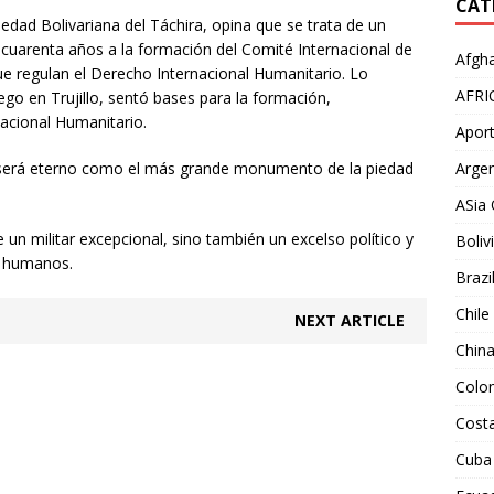
CAT
iedad Bolivariana del Táchira, opina que se trata de un
cuarenta años a la formación del Comité Internacional de
Afgha
ue regulan el Derecho Internacional Humanitario. Lo
AFRI
ego en Trujillo, sentó bases para la formación,
nacional Humanitario.
Aport
él será eterno como el más grande monumento de la piedad
Argen
ASia 
n militar excepcional, sino también un excelso político y
Boliv
s humanos.
Brazi
Chile
NEXT ARTICLE
Chin
Colo
Costa
Cuba