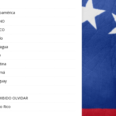
noamérica
ANO
ICO
do
ragua
O
tina
amá
guay
IBIDO OLVIDAR
o Rico