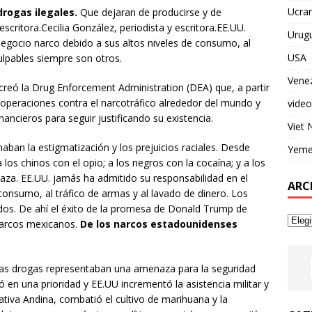
Ucran
drogas ilegales.
Que dejaran de producirse y de
Cecilia González, periodista y escritora.EE.UU.
Urug
negocio narco debido a sus altos niveles de consumo, al
USA
culpables siempre son otros.
Vene
 creó la Drug Enforcement Administration (DEA) que, a partir
operaciones contra el narcotráfico alrededor del mundo y
video
nancieros para seguir justificando su existencia.
Viet
ban la estigmatización y los prejuicios raciales. Desde
Yem
 los chinos con el opio; a los negros con la cocaína; y a los
za. EE.UU. jamás ha admitido su responsabilidad en el
ARC
consumo, al tráfico de armas y al lavado de dinero. Los
dos. De ahí el éxito de la promesa de Donald Trump de
 narcos mexicanos.
De los narcos estadounidenses
 las drogas representaban una amenaza para la seguridad
ió en una prioridad y EE.UU incrementó la asistencia militar y
ciativa Andina, combatió el cultivo de marihuana y la