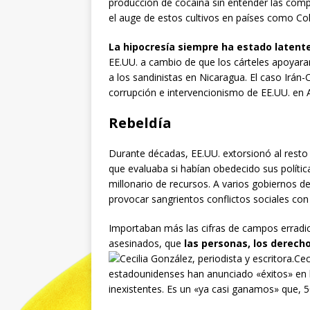
producción de cocaína sin entender las comp
el auge de estos cultivos en países como Col
La hipocresía siempre ha estado latente
EE.UU. a cambio de que los cárteles apoyara
a los sandinistas en Nicaragua. El caso Irán
corrupción e intervencionismo de EE.UU. en 
Rebeldía
Durante décadas, EE.UU. extorsionó al resto 
que evaluaba si habían obedecido sus política
millonario de recursos. A varios gobiernos d
provocar sangrientos conflictos sociales con
Importaban más las cifras de campos erradi
asesinados, que
las personas, los derec
Cec
estadounidenses han anunciado «éxitos» en la
inexistentes. Es un «ya casi ganamos» que, 