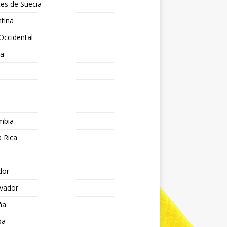
es de Suecia
tina
Occidental
ia
l
a
mbia
 Rica
dor
lvador
ña
pa