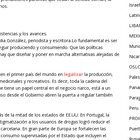
Israel
nos.
Lati
LIB
istencias y los avances.
MEX
ilia González, periodista y escritora.Lo fundamental es ser
Mun
seguir produciendo y consumiendo. Que las políticas
hay que diseñar y poner en marcha alternativas alejadas de
Nica
OSL
e en el primer país del mundo en
legalizar
la producción,
Pales
dicinales y recreativos. Es decir, toda la cadena del
Pan
ue tiene un papel central en el negocio narco, está a un
cluso desde el Gobierno abren la puerta a regular también
Para
Peru
ás de la mitad de los estados de EE.UU. En Portugal, la
PROH
tigmatización a los usuarios de drogas logró reducir el
carcelaria. En gran parte de Europa se fortalecen las
Puert
e consumo supervisadas por el Estado que incluyen el
Rusia