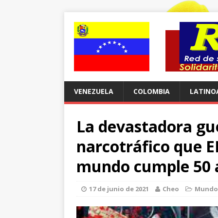
VENEZUELA
COLOMBIA
LATINO
La devastadora gue
narcotráfico que E
mundo cumple 50 a
17 de junio de 2021
Cheo
Mundo