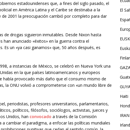
Ecua
gobiernos estadounidenses que, a fines del siglo pasado, el
olicial en América Latina y el Caribe se destinaba a la
El Sa
re de 2001 la preocupación cambió por completo para dar
Espa
Euro
cas de drogas siguieron inmutables. Desde Nixon hasta
EUSK
s han anunciado «éxitos» en la guerra contra el
tes. Es un «ya casi ganamos» que, 50 años después, es
Euska
Finla
998, a instancias de México, se celebró en Nueva York una
GAZ
Unidas en la que países latinoamericanos y europeos
Guat
que había provocado más daño que el consumo mismo de
tivas, la ONU volvió a comprometerse con «un mundo libre de
GUY
Haiti
, periodistas, profesores universitarios, parlamentarios,
Hond
cos, políticos, filósofos, sociólogos, activistas, jueces y
IRAN
ados Unidos, han
convocado
a través de la Comisión
a cambiar el paradigma, a enfocar las políticas mundiales
Irlan
y prohibiciones punitivas que cedan al sentido común, la