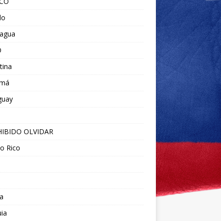
ICO
do
ragua
O
tina
amá
guay
IBIDO OLVIDAR
o Rico
a
ia