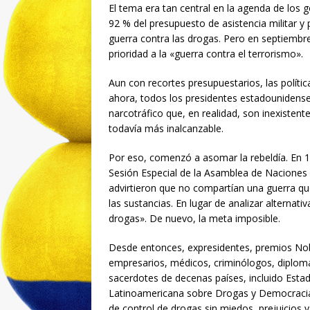
El tema era tan central en la agenda de los 
92 % del presupuesto de asistencia militar y p
guerra contra las drogas. Pero en septiemb
prioridad a la «guerra contra el terrorismo».
Aun con recortes presupuestarios, las políti
ahora, todos los presidentes estadounidense
narcotráfico que, en realidad, son inexisten
todavía más inalcanzable.
Por eso, comenzó a asomar la rebeldía. En 1
Sesión Especial de la Asamblea de Naciones 
advirtieron que no compartían una guerra 
las sustancias. En lugar de analizar alterna
drogas». De nuevo, la meta imposible.
Desde entonces, expresidentes, premios Nobel
empresarios, médicos, criminólogos, diplomáti
sacerdotes de decenas países, incluido Est
Latinoamericana sobre Drogas y Democracia 
de control de drogas sin miedos, prejuicios 