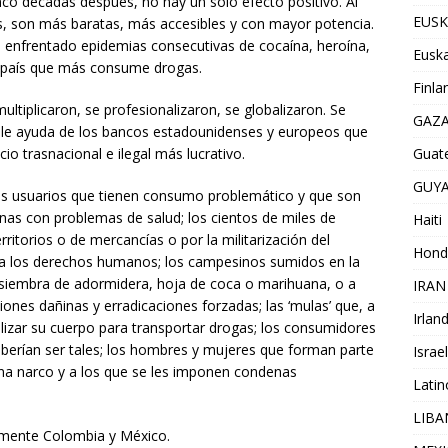
inco décadas después, no hay un solo efecto positivo. Al
EUSK
s, son más baratas, más accesibles y con mayor potencia.
enfrentado epidemias consecutivas de cocaína, heroína,
Euska
l país que más consume drogas.
Finla
ultiplicaron, se profesionalizaron, se globalizaron. Se
GAZ
ble ayuda de los bancos estadounidenses y europeos que
io trasnacional e ilegal más lucrativo.
Guat
GUY
los usuarios que tienen consumo problemático y que son
as con problemas de salud; los cientos de miles de
Haiti
ritorios o de mercancías o por la militarización del
Hond
 a los derechos humanos; los campesinos sumidos en la
 siembra de adormidera, hoja de coca o marihuana, o a
IRAN
nes dañinas y erradicaciones forzadas; las ‘mulas’ que, a
Irlan
lizar su cuerpo para transportar drogas; los consumidores
berían ser tales; los hombres y mujeres que forman parte
Israel
na narco y a los que se les imponen condenas
Lati
LIB
ialmente Colombia y México.