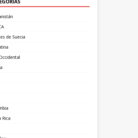
EGORÍAS
nistán
CA
es de Suecia
tina
Occidental
ia
l
a
mbia
 Rica