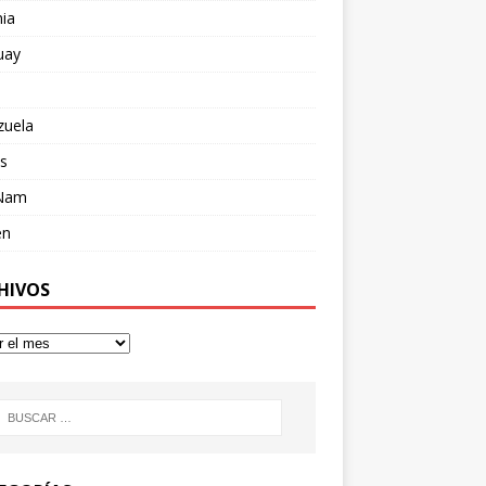
ia
uay
zuela
s
 Nam
en
HIVOS