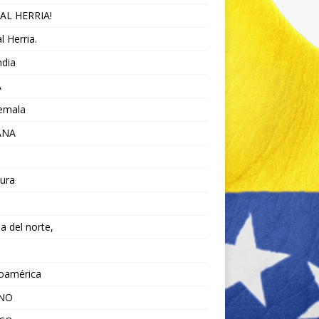
AL HERRIA!
l Herria.
ndia
A
emala
ANA
ura
da del norte,
noamérica
ANO