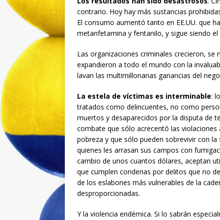
Los resultados han sido desastrosos
. C
contrario. Hoy hay más sustancias prohibida
El consumo aumentó tanto en EE.UU. que ha 
metanfetamina y fentanilo, y sigue siendo e
Las organizaciones criminales crecieron, se m
expandieron a todo el mundo con la invalua
lavan las multimillonarias ganancias del negoc
La estela de víctimas es interminable
: 
tratados como delincuentes, no como person
muertos y desaparecidos por la disputa de ter
combate que sólo acrecentó las violaciones
pobreza y que sólo pueden sobrevivir con la
quienes les arrasan sus campos con fumigacio
cambio de unos cuantos dólares, aceptan uti
que cumplen condenas por delitos que no de
de los eslabones más vulnerables de la cade
desproporcionadas.
Y la violencia endémica. Si lo sabrán espec