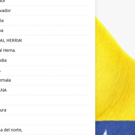
dor
lvador
ña
pa
AL HERRIA!
l Herria.
ndia
A
emala
ANA
ura
da del norte,