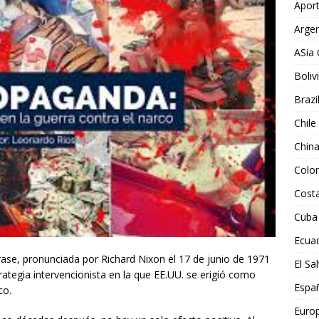
Aport
Argen
ASia 
Boliv
Brazi
Chile
Chin
Colo
Costa
Cuba
Ecua
frase, pronunciada por Richard Nixon el 17 de junio de 1971
El Sa
rategia intervencionista en la que EE.UU. se erigió como
Espa
co.
Euro