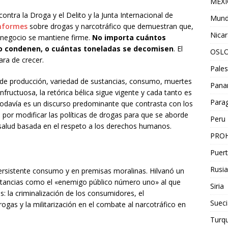
MEX
ontra la Droga y el Delito y la Junta Internacional de
Mun
nformes
sobre drogas y narcotráfico que demuestran que,
Nica
l negocio se mantiene firme.
No importa cuántos
o condenen, o cuántas toneladas se decomisen
. El
OSL
ra de crecer.
Pales
as de producción, variedad de sustancias, consumo, muertes
Pan
nfructuosa, la retórica bélica sigue vigente y cada tanto es
Para
Todavía es un discurso predominante que contrasta con los
por modificar las políticas de drogas para que se aborde
Peru
salud basada en el respeto a los derechos humanos.
PROH
Puert
Rusia
ersistente consumo y en premisas moralinas. Hilvanó un
ustancias como el «enemigo público número uno» al que
Siria
s: la criminalización de los consumidores, el
Sueci
gas y la militarización en el combate al narcotráfico en
Turqu