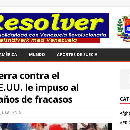
AMÉRICA
MUNDO
APORTES DE SUECIA
rra contra el
E.UU. le impuso al
ños de fracasos
CAT
,
USA
0
Afgha
AFRI