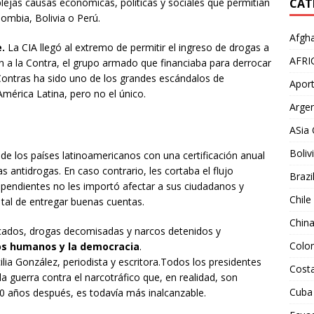
lejas causas económicas, políticas y sociales que permitían
CAT
ombia, Bolivia o Perú.
Afgha
.
La CIA llegó al extremo de permitir el ingreso de drogas a
AFRI
n a la Contra, el grupo armado que financiaba para derrocar
-Contras ha sido uno de los grandes escándalos de
Aport
América Latina, pero no el único.
Argen
ASia 
Boliv
de los países latinoamericanos con una certificación anual
s antidrogas. En caso contrario, les cortaba el flujo
Brazi
ependientes no les importó afectar a sus ciudadanos y
Chile
 tal de entregar buenas cuentas.
Chin
cados, drogas decomisadas y narcos detenidos y
Colo
hos humanos y la democracia
.
ilia González, periodista y escritora.Todos los presidentes
Costa
 guerra contra el narcotráfico que, en realidad, son
Cuba
50 años después, es todavía más inalcanzable.