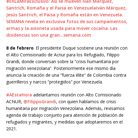
#EnLaMira
Exclusivo: Así se mueven Iván Márquez,
Santrich, Romaña y el Paisa en VenezuelaIván Márquez,
Jesús Santrich, el Paisa y Romaña están en Venezuela.
SEMANA revela en exclusiva fotos de sus campamentos,
armas y la avioneta usada para mover cocaína. Las
disidencias son una gran…semana.com
8 de febrero
. El presidente Duque sostiene una reunión con
el Alto Comisionado de Acnur para los Refugiado, Filippo
Grandi, donde conversan sobre la “crisis humanitaria por
migración venezolana”. Posteriormente ese mismo día
anuncia la creación de una “fuerza élite” de Colombia contra
guerrilleros y narcos “protegidos” por Venezuela.
#AEstaHora
adelantamos reunión con Alto Comisionado
ACNUR,
@FilippoGrandi
, con quien hablamos de crisis
humanitaria por migración Venezolana. Además, revisamos
agenda de trabajo conjunto para atención de población de
refugiados y migrantes, y medidas que adoptaremos en el
2021.