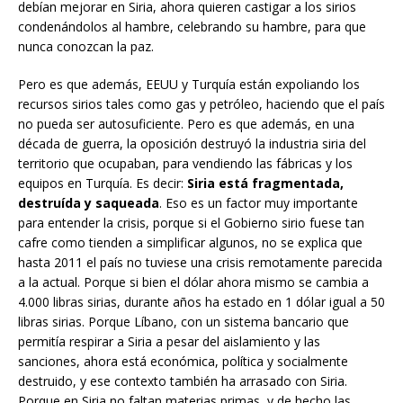
debían mejorar en Siria, ahora quieren castigar a los sirios
condenándolos al hambre, celebrando su hambre, para que
nunca conozcan la paz.
Pero es que además, EEUU y Turquía están expoliando los
recursos sirios tales como gas y petróleo, haciendo que el país
no pueda ser autosuficiente. Pero es que además, en una
década de guerra, la oposición destruyó la industria siria del
territorio que ocupaban, para vendiendo las fábricas y los
equipos en Turquía. Es decir:
Siria está fragmentada,
destruída y saqueada
. Eso es un factor muy importante
para entender la crisis, porque si el Gobierno sirio fuese tan
cafre como tienden a simplificar algunos, no se explica que
hasta 2011 el país no tuviese una crisis remotamente parecida
a la actual. Porque si bien el dólar ahora mismo se cambia a
4.000 libras sirias, durante años ha estado en 1 dólar igual a 50
libras sirias. Porque Líbano, con un sistema bancario que
permitía respirar a Siria a pesar del aislamiento y las
sanciones, ahora está económica, política y socialmente
destruido, y ese contexto también ha arrasado con Siria.
Porque en Siria no faltan materias primas, y de hecho las