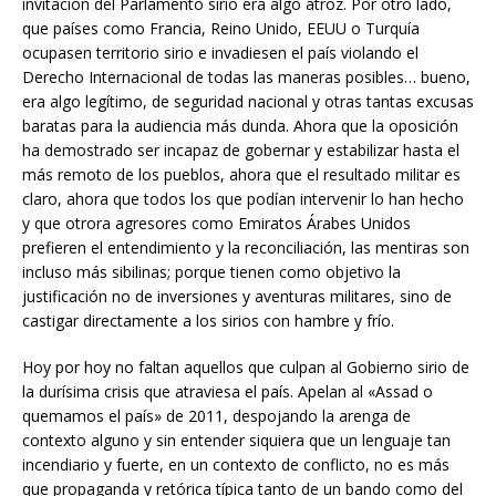
invitación del Parlamento sirio era algo atroz. Por otro lado,
que países como Francia, Reino Unido, EEUU o Turquía
ocupasen territorio sirio e invadiesen el país violando el
Derecho Internacional de todas las maneras posibles… bueno,
era algo legítimo, de seguridad nacional y otras tantas excusas
baratas para la audiencia más dunda. Ahora que la oposición
ha demostrado ser incapaz de gobernar y estabilizar hasta el
más remoto de los pueblos, ahora que el resultado militar es
claro, ahora que todos los que podían intervenir lo han hecho
y que otrora agresores como Emiratos Árabes Unidos
prefieren el entendimiento y la reconciliación, las mentiras son
incluso más sibilinas; porque tienen como objetivo la
justificación no de inversiones y aventuras militares, sino de
castigar directamente a los sirios con hambre y frío.
Hoy por hoy no faltan aquellos que culpan al Gobierno sirio de
la durísima crisis que atraviesa el país. Apelan al «Assad o
quemamos el país» de 2011, despojando la arenga de
contexto alguno y sin entender siquiera que un lenguaje tan
incendiario y fuerte, en un contexto de conflicto, no es más
que propaganda y retórica típica tanto de un bando como del