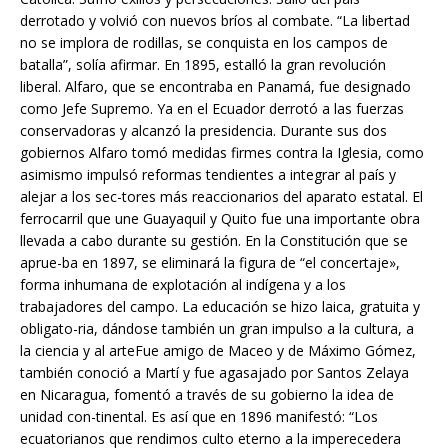
derrotado y volvió con nuevos bríos al combate. “La libertad
no se implora de rodillas, se conquista en los campos de
batalla”, solía afirmar. En 1895, estalló la gran revolución
liberal. Alfaro, que se encontraba en Panamá, fue designado
como Jefe Supremo. Ya en el Ecuador derrotó a las fuerzas
conservadoras y alcanzó la presidencia. Durante sus dos
gobiernos Alfaro tomó medidas firmes contra la Iglesia, como
asimismo impulsó reformas tendientes a integrar al país y
alejar a los sec-tores más reaccionarios del aparato estatal. El
ferrocarril que une Guayaquil y Quito fue una importante obra
llevada a cabo durante su gestión. En la Constitución que se
aprue-ba en 1897, se eliminará la figura de “el concertaje»,
forma inhumana de explotación al indígena y a los
trabajadores del campo. La educación se hizo laica, gratuita y
obligato-ria, dándose también un gran impulso a la cultura, a
la ciencia y al arteFue amigo de Maceo y de Máximo Gómez,
también conoció a Martí y fue agasajado por Santos Zelaya
en Nicaragua, fomentó a través de su gobierno la idea de
unidad con-tinental. Es así que en 1896 manifestó: “Los
ecuatorianos que rendimos culto eterno a la imperecedera