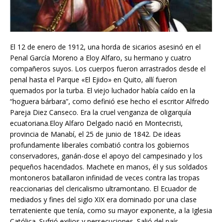
El 12 de enero de 1912, una horda de sicarios asesinó en el
Penal García Moreno a Eloy Alfaro, su hermano y cuatro
compañeros suyos. Los cuerpos fueron arrastrados desde el
penal hasta el Parque «El Ejido» en Quito, allí fueron
quemados por la turba. El viejo luchador había caído en la
“hoguera bárbara”, como definió ese hecho el escritor Alfredo
Pareja Diez Canseco. Era la cruel venganza de oligarquía
ecuatoriana.Eloy Alfaro Delgado nació en Montecristi,
provincia de Manabí, el 25 de junio de 1842. De ideas
profundamente liberales combatió contra los gobiernos
conservadores, ganán-dose el apoyo del campesinado y los
pequeños hacendados. Machete en manos, él y sus soldados
montoneros batallaron infinidad de veces contra las tropas
reaccionarias del clericalismo ultramontano. El Ecuador de
mediados y fines del siglo XIX era dominado por una clase
terrateniente que tenía, como su mayor exponente, a la Iglesia
Católica. Sufrió exilios y persecuciones. Salió del país