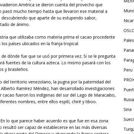
MEX
invadieron América se dieron cuenta del provecho que
Mun
No pasó mucho tiempo hasta que llevaron ese material a
 descubriendo que aparte de su estupendo sabor,
Nica
stado de ánimo.
OSL
stria que utilizaba como materia prima el cacao procedente
Pales
os países ubicados en la franja tropical.
Pan
 de dónde fue que se usó por primera vez. Si se le pregunta
Para
ará fuentes de la cultura azteca. Lo mismo pasará con los
s y brasileños.
Peru
PROH
o del territorio venezolano, la pugna por la paternidad del
 Alberto Ramírez Méndez, han desarrollado investigaciones
Puert
r cacao fueron los indígenas del sur del Lago de Maracaibo,
Rusia
erentes nombres, entre ellos espití, chiré y tiboo.
Siria
Sueci
. En lo que parece haber acuerdo es que fue en esa zona
o resultó ser capaz de establecerse en las más diversas
Turqu
la ribera norte del Orinoco y abarcando la franja costera