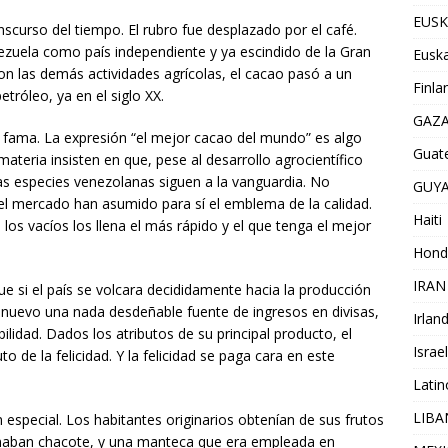
EUSK
nscurso del tiempo. El rubro fue desplazado por el café.
ezuela como país independiente y ya escindido de la Gran
Euska
on las demás actividades agrícolas, el cacao pasó a un
Finla
tróleo, ya en el siglo XX.
GAZ
 fama. La expresión “el mejor cacao del mundo” es algo
Guat
teria insisten en que, pese al desarrollo agrocientífico
las especies venezolanas siguen a la vanguardia. No
GUY
l mercado han asumido para sí el emblema de la calidad.
Haiti
os vacíos los llena el más rápido y el que tenga el mejor
Hond
IRAN
 si el país se volcara decididamente hacia la producción
 nuevo una nada desdeñable fuente de ingresos en divisas,
Irlan
ilidad. Dados los atributos de su principal producto, el
Israel
 de la felicidad. Y la felicidad se paga cara en este
Lati
LIB
especial. Los habitantes originarios obtenían de sus frutos
lamaban chacote, y una manteca que era empleada en