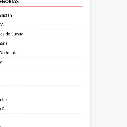
EGORÍAS
nistán
CA
es de Suecia
tina
Occidental
ia
l
a
mbia
 Rica