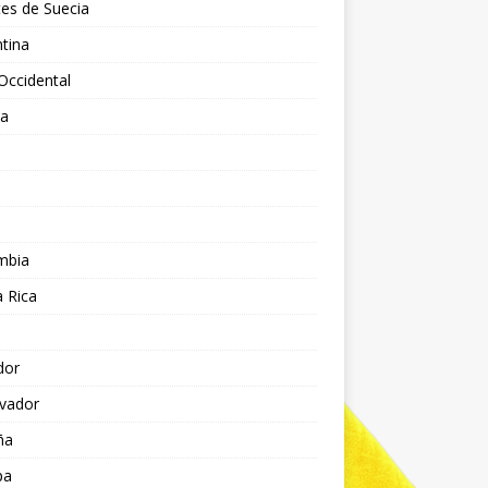
es de Suecia
tina
Occidental
ia
l
a
mbia
 Rica
dor
lvador
ña
pa