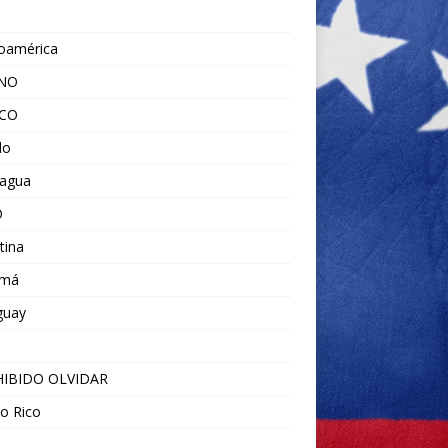
noamérica
ANO
ICO
do
ragua
O
tina
amá
guay
IBIDO OLVIDAR
o Rico