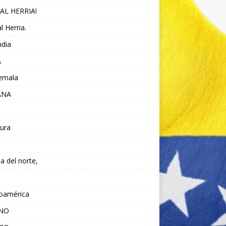
AL HERRIA!
l Herria.
ndia
A
emala
ANA
ura
da del norte,
noamérica
ANO