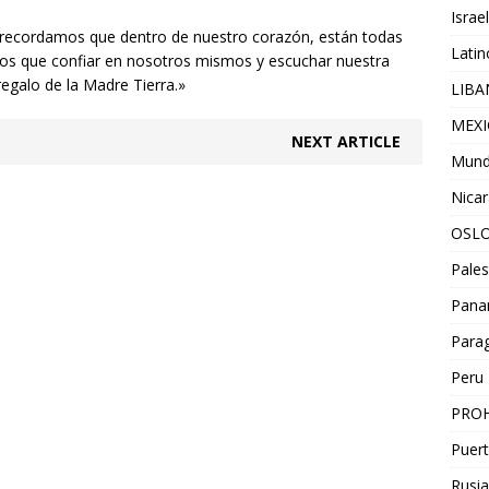
Israel
recordamos que dentro de nuestro corazón, están todas
Lati
os que confiar en nosotros mismos y escuchar nuestra
regalo de la Madre Tierra.»
LIB
MEX
NEXT ARTICLE
Mun
Nica
OSL
Pales
Pan
Para
Peru
PROH
Puert
Rusia