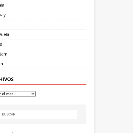
ia
uay
zuela
s
 Nam
en
HIVOS