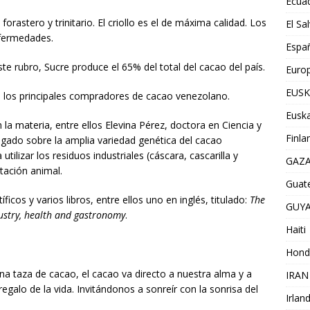
Ecua
forastero y trinitario. El criollo es el de máxima calidad. Los
El Sa
nfermedades.
Espa
 rubro, Sucre produce el 65% del total del cacao del país.
Euro
EUSK
e los principales compradores de cacao venezolano.
Euska
la materia, entre ellos Elevina Pérez, doctora en Ciencia y
Finla
igado sobre la amplia variedad genética del cacao
ilizar los residuos industriales (cáscara, cascarilla y
GAZ
tación animal.
Guat
icos y varios libros, entre ellos uno en inglés, titulado:
The
GUY
ustry, health and gastronomy
.
Haiti
Hond
 taza de cacao, el cacao va directo a nuestra alma y a
IRAN
egalo de la vida. Invitándonos a sonreír con la sonrisa del
Irlan