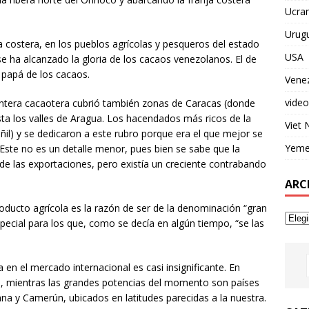
Ucran
Urug
a costera, en los pueblos agrícolas y pesqueros del estado
USA
e ha alcanzado la gloria de los cacaos venezolanos. El de
 papá de los cacaos.
Vene
video
rontera cacaotera cubrió también zonas de Caracas (donde
asta los valles de Aragua. Los hacendados más ricos de la
Viet
il) y se dedicaron a este rubro porque era el que mejor se
Yem
 Este no es un detalle menor, pues bien se sabe que la
e las exportaciones, pero existía un creciente contrabando
ARC
roducto agrícola es la razón de ser de la denominación “gran
pecial para los que, como se decía en algún tiempo, “se las
a en el mercado internacional es casi insignificante. En
1%, mientras las grandes potencias del momento son países
na y Camerún, ubicados en latitudes parecidas a la nuestra.