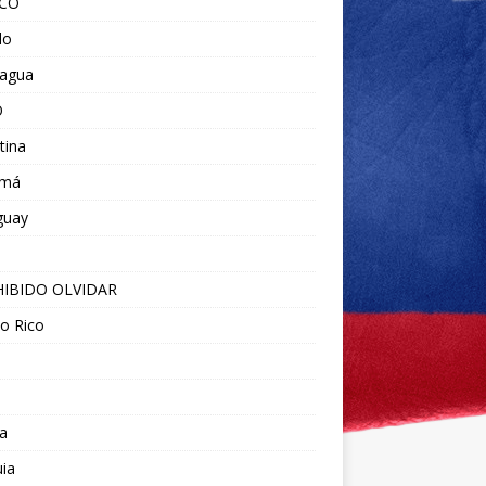
ICO
do
ragua
O
tina
amá
guay
IBIDO OLVIDAR
o Rico
a
ia