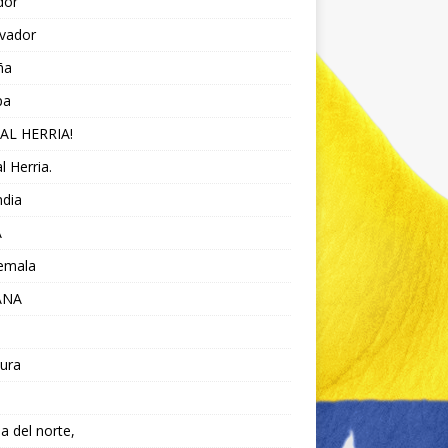
dor
lvador
ña
pa
AL HERRIA!
l Herria.
ndia
A
emala
ANA
ura
da del norte,