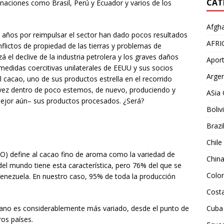
CAT
naciones como Brasil, Perú y Ecuador y varios de los
Afgha
s años por reimpulsar el sector han dado pocos resultados
AFRI
nflictos de propiedad de las tierras y problemas de
á el declive de la industria petrolera y los graves daños
Aport
 medidas coercitivas unilaterales de EEUU y sus socios
Argen
l cacao, uno de sus productos estrella en el recorrido
 vez dentro de poco estemos, de nuevo, produciendo y
ASia 
–mejor aún– sus productos procesados. ¿Será?
Boliv
Brazi
Chile
CO) define al cacao fino de aroma como la variedad de
Chin
el mundo tiene esta característica, pero 76% del que se
Colo
enezuela. En nuestro caso, 95% de toda la producción
Costa
ano es considerablemente más variado, desde el punto de
Cuba
ros países.