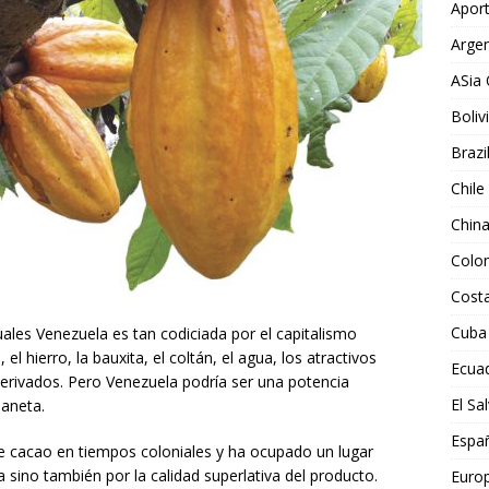
Aport
Argen
ASia 
Boliv
Brazi
Chile
Chin
Colo
Costa
Cuba
uales Venezuela es tan codiciada por el capitalismo
l hierro, la bauxita, el coltán, el agua, los atractivos
Ecua
derivados. Pero Venezuela podría ser una potencia
El Sa
laneta.
Espa
e cacao en tiempos coloniales y ha ocupado un lugar
a sino también por la calidad superlativa del producto.
Euro