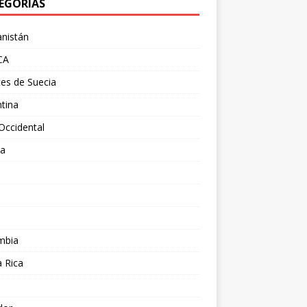
EGORÍAS
nistán
CA
es de Suecia
tina
Occidental
ia
l
a
mbia
 Rica