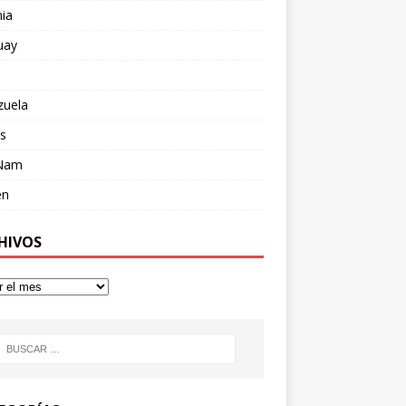
ia
uay
zuela
s
 Nam
en
HIVOS