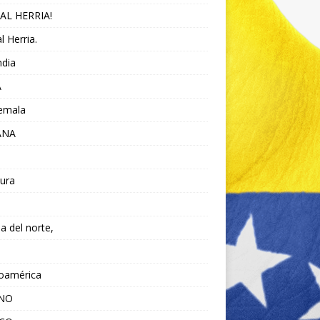
AL HERRIA!
l Herria.
ndia
A
emala
ANA
ura
da del norte,
noamérica
ANO