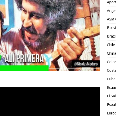
Aport
Argen
ASia 
Boliv
Brazi
Chile
Chin
Colo
Costa
Cuba
Ecua
El Sa
Espa
Euro