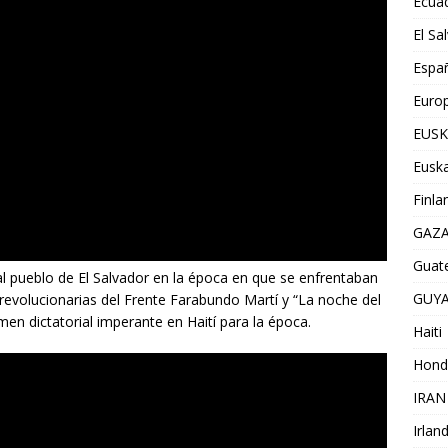
Ecua
El Sa
Espa
Euro
EUSK
Euska
Finla
GAZ
Guat
al pueblo de El Salvador en la época en que se enfrentaban
GUY
 revolucionarias del Frente Farabundo Martí y “La noche del
gimen dictatorial imperante en Haití para la época.
Haiti
Hond
IRAN
Irlan