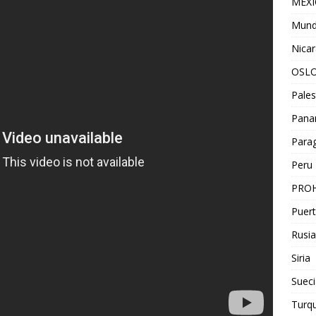
MEX
Mun
Nica
OSL
Pales
Pan
Para
Peru
PROH
Puert
Rusia
Siria
Sueci
Turqu