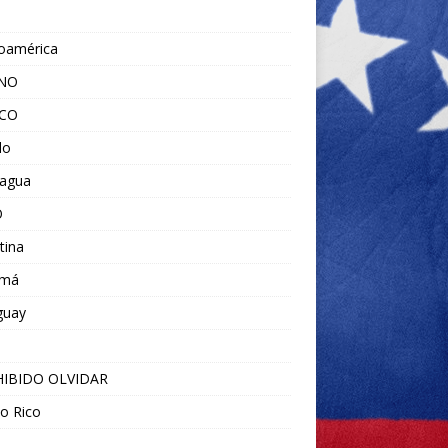
noamérica
ANO
ICO
do
ragua
O
tina
amá
guay
IBIDO OLVIDAR
o Rico