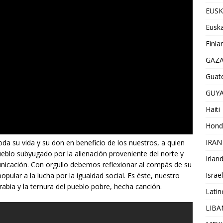
EUSK
Euska
Finla
GAZ
Guat
GUY
Haiti
Hond
IRAN
a su vida y su don en beneficio de los nuestros, a quien
eblo subyugado por la alienación proveniente del norte y
Irlan
icación. Con orgullo debemos reflexionar al compás de su
Israel
pular a la lucha por la igualdad social. Es éste, nuestro
 rabia y la ternura del pueblo pobre, hecha canción.
Lati
LIB