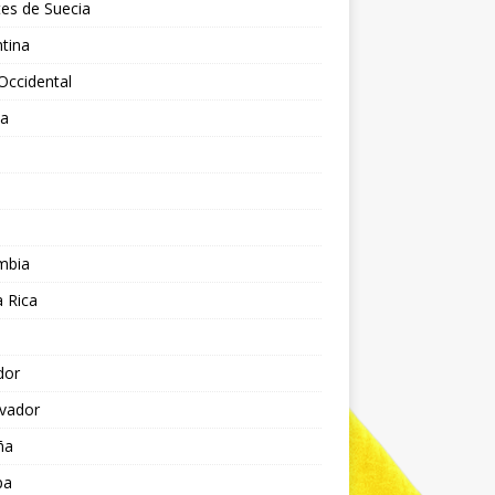
es de Suecia
tina
Occidental
ia
l
a
mbia
 Rica
dor
lvador
ña
pa