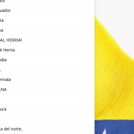
dor
lvador
ña
pa
AL HERRIA!
l Herria.
ndia
A
emala
ANA
ura
da del norte,