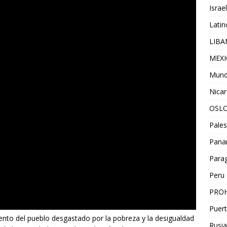
Israel
Lati
LIB
MEX
Mun
Nica
OSL
Pales
Pan
Para
Peru
PROH
Puert
ento del pueblo desgastado por la pobreza y la desigualdad
Rusia