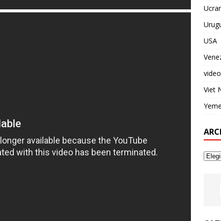
Ucran
Urug
USA
Vene
video
Viet
Yem
ARC