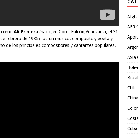
CAT
Afgha
AFRI
do como
Alí Primera
(nació,en Coro, Falcón,Venezuela, el 31
Aport
 de febrero de 1985) fue un músico, compositor, poeta y
 uno de los principales compositores y cantantes populares,
Argen
ASia 
Boliv
Brazi
Chile
Chin
Colo
Costa
Cuba