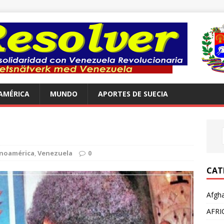
AMÉRICA
MUNDO
APORTES DE SUECIA
inoamérica
,
Venezuela
0
CAT
Afgha
AFRI