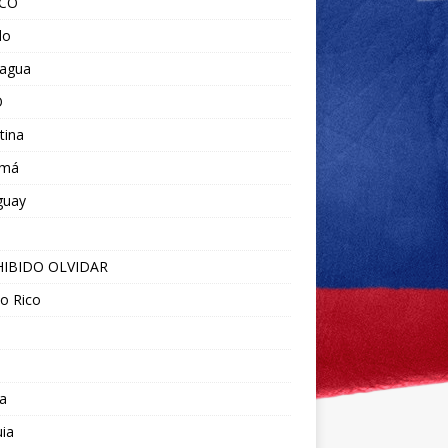
ICO
do
ragua
O
tina
amá
guay
IBIDO OLVIDAR
o Rico
a
ia