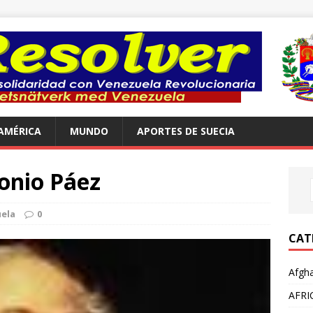
AMÉRICA
MUNDO
APORTES DE SUECIA
tonio Páez
ela
0
CAT
Afgha
AFRI