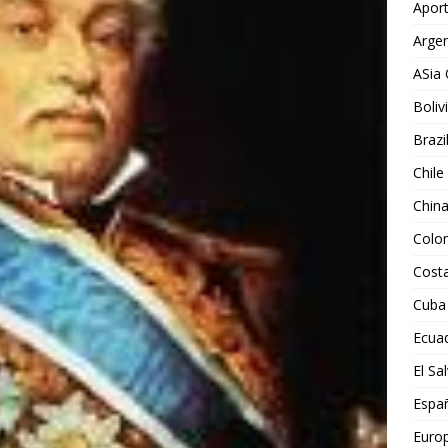
Aport
Argen
ASia 
Boliv
Brazi
Chile
Chin
Colo
Costa
Cuba
Ecua
El Sa
Espa
Euro