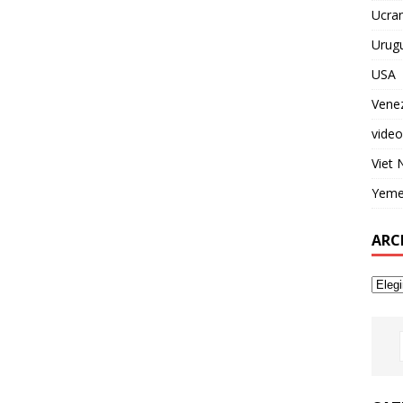
Ucran
Urug
USA
Vene
video
Viet
Yem
ARC