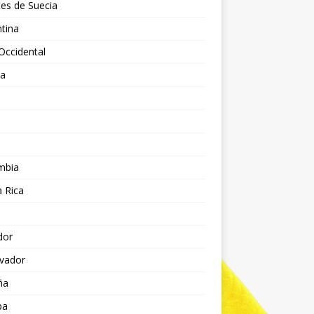
es de Suecia
tina
Occidental
ia
l
a
mbia
 Rica
dor
lvador
ña
pa