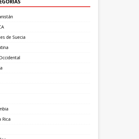
EGORÍAS
nistán
CA
es de Suecia
tina
Occidental
ia
l
a
mbia
 Rica