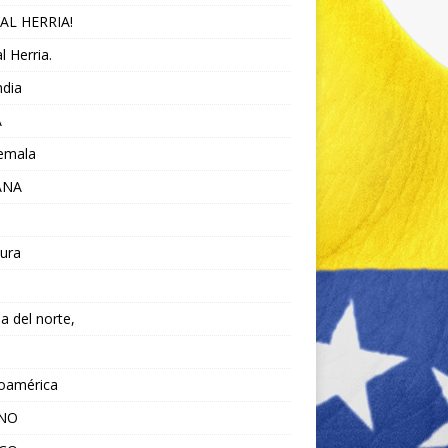
AL HERRIA!
l Herria.
ndia
A
emala
ANA
ura
da del norte,
noamérica
ANO