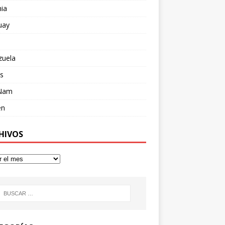
ia
uay
zuela
s
 Nam
en
HIVOS