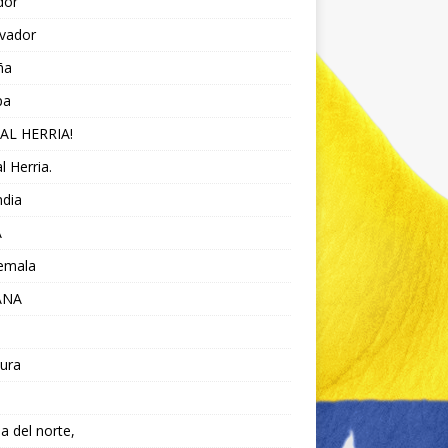
dor
lvador
ña
pa
AL HERRIA!
l Herria.
ndia
A
emala
ANA
ura
da del norte,