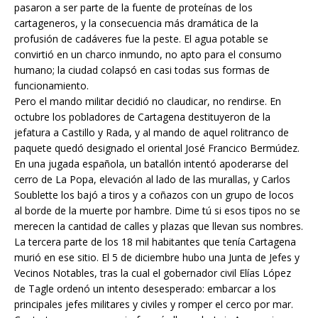
pasaron a ser parte de la fuente de proteínas de los
cartageneros, y la consecuencia más dramática de la
profusión de cadáveres fue la peste. El agua potable se
convirtió en un charco inmundo, no apto para el consumo
humano; la ciudad colapsó en casi todas sus formas de
funcionamiento.
Pero el mando militar decidió no claudicar, no rendirse. En
octubre los pobladores de Cartagena destituyeron de la
jefatura a Castillo y Rada, y al mando de aquel rolitranco de
paquete quedó designado el oriental José Francico Bermúdez.
En una jugada española, un batallón intentó apoderarse del
cerro de La Popa, elevación al lado de las murallas, y Carlos
Soublette los bajó a tiros y a coñazos con un grupo de locos
al borde de la muerte por hambre. Dime tú si esos tipos no se
merecen la cantidad de calles y plazas que llevan sus nombres.
La tercera parte de los 18 mil habitantes que tenía Cartagena
murió en ese sitio. El 5 de diciembre hubo una Junta de Jefes y
Vecinos Notables, tras la cual el gobernador civil Elías López
de Tagle ordenó un intento desesperado: embarcar a los
principales jefes militares y civiles y romper el cerco por mar.