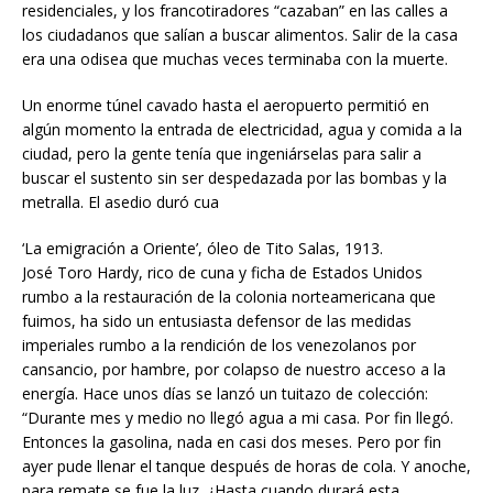
residenciales, y los francotiradores “cazaban” en las calles a
los ciudadanos que salían a buscar alimentos. Salir de la casa
era una odisea que muchas veces terminaba con la muerte.
Un enorme túnel cavado hasta el aeropuerto permitió en
algún momento la entrada de electricidad, agua y comida a la
ciudad, pero la gente tenía que ingeniárselas para salir a
buscar el sustento sin ser despedazada por las bombas y la
metralla. El asedio duró cua
‘La emigración a Oriente’, óleo de Tito Salas, 1913.
José Toro Hardy, rico de cuna y ficha de Estados Unidos
rumbo a la restauración de la colonia norteamericana que
fuimos, ha sido un entusiasta defensor de las medidas
imperiales rumbo a la rendición de los venezolanos por
cansancio, por hambre, por colapso de nuestro acceso a la
energía. Hace unos días se lanzó un tuitazo de colección:
“Durante mes y medio no llegó agua a mi casa. Por fin llegó.
Entonces la gasolina, nada en casi dos meses. Pero por fin
ayer pude llenar el tanque después de horas de cola. Y anoche,
para remate se fue la luz. ¿Hasta cuando durará esta