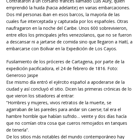
Contrataron a un corsario francés llamado Luis Aury, quien
emprendió la huida (hacia adelante) en varias embarcaciones.
Dos mil personas iban en esos barcos, la mayoría de las
cuales fue interceptada y capturada por los españoles. Otras
naufragaron en la noche del Caribe. Unos 600 sobrevivieron,
entre ellos los principales jefes venezolanos, que no se fueron
a descansar ni a jartarse de comida sino que llegaron a Haití, a
embarcarse con Bolívar en la Expedición de Los Cayos.
Fusilamiento de los próceres de Cartagena, por parte de la
expedición pacificadora, el 24 de febrero de 1816. Foto:
Generoso Jaspe
Ese mismo día entró el ejército español a apoderarse de la
ciudad y así concluyó el sitio. Dicen las primeras crónicas de lo
que vieron los sitiadores al entrar:
“Hombres y mujeres, vivos retratos de la muerte, se
agarraban de las paredes para andar sin caerse; tal era el
hambre horrible que habían sufrido… veinte y dos días hacía
que no comían otra cosa que cueros remojados en tanques
de tenería”.
De los sitios más notables del mundo contemporáneo hay