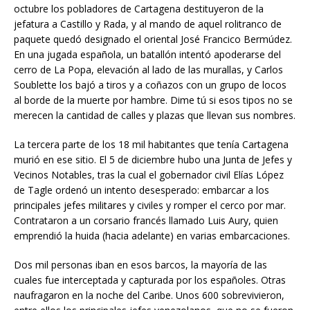
octubre los pobladores de Cartagena destituyeron de la
jefatura a Castillo y Rada, y al mando de aquel rolitranco de
paquete quedó designado el oriental José Francico Bermúdez.
En una jugada española, un batallón intentó apoderarse del
cerro de La Popa, elevación al lado de las murallas, y Carlos
Soublette los bajó a tiros y a coñazos con un grupo de locos
al borde de la muerte por hambre. Dime tú si esos tipos no se
merecen la cantidad de calles y plazas que llevan sus nombres.
La tercera parte de los 18 mil habitantes que tenía Cartagena
murió en ese sitio. El 5 de diciembre hubo una Junta de Jefes y
Vecinos Notables, tras la cual el gobernador civil Elías López
de Tagle ordenó un intento desesperado: embarcar a los
principales jefes militares y civiles y romper el cerco por mar.
Contrataron a un corsario francés llamado Luis Aury, quien
emprendió la huida (hacia adelante) en varias embarcaciones.
Dos mil personas iban en esos barcos, la mayoría de las
cuales fue interceptada y capturada por los españoles. Otras
naufragaron en la noche del Caribe. Unos 600 sobrevivieron,