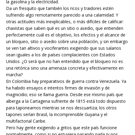
la gasolina y la electricidad.
Da un fresquito que también los ricos y traidores estén
sufriendo algo remotamente parecido a una calamidad. Y
otras actitudes más inexplicables, o más difíciles de calificar:
chavistas que saben qué es un sitio o asedio, que entienden
perfectamente cuál es el objetivo, los efectos y el alcance de
un bloqueo, sitio o asedio sobre una población, y sin embargo
se ven tan altivos y vociferantes exigiendo que sus salarios
sean iguales a los de países complacientes con Estados
Unidos. ¿O será que no han entendido que el bloqueo no es
una retórica sino una amenaza concreta y efectivamente en
marcha?
En Colombia hay preparativos de guerra contra Venezuela. Ya
ha habido ensayos e intentos firmes de invasión y de
magnicidio; eso se llama guerra. Desde ese mismo país que
alberga a la Cartagena sufriente de 1815 está todo dispuesto
para taponearnos mientras se nos descuartiza; los otros
tapones serían Brasil, la incomprensible Guyana y el
multifactorial Caribe.
Pero hay gente exigiendo a gritos que este país funcione
normalmente, como si no estuviera pasando nada (y nos