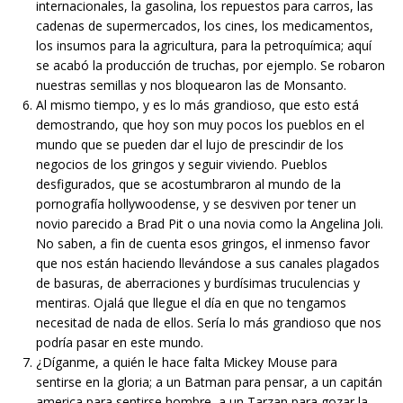
internacionales, la gasolina, los repuestos para carros, las
cadenas de supermercados, los cines, los medicamentos,
los insumos para la agricultura, para la petroquímica; aquí
se acabó la producción de truchas, por ejemplo. Se robaron
nuestras semillas y nos bloquearon las de Monsanto.
Al mismo tiempo, y es lo más grandioso, que esto está
demostrando, que hoy son muy pocos los pueblos en el
mundo que se pueden dar el lujo de prescindir de los
negocios de los gringos y seguir viviendo. Pueblos
desfigurados, que se acostumbraron al mundo de la
pornografía hollywoodense, y se desviven por tener un
novio parecido a Brad Pit o una novia como la Angelina Joli.
No saben, a fin de cuenta esos gringos, el inmenso favor
que nos están haciendo llevándose a sus canales plagados
de basuras, de aberraciones y burdísimas truculencias y
mentiras. Ojalá que llegue el día en que no tengamos
necesitad de nada de ellos. Sería lo más grandioso que nos
podría pasar en este mundo.
¿Díganme, a quién le hace falta Mickey Mouse para
sentirse en la gloria; a un Batman para pensar, a un capitán
america para sentirse hombre, a un Tarzan para gozar la