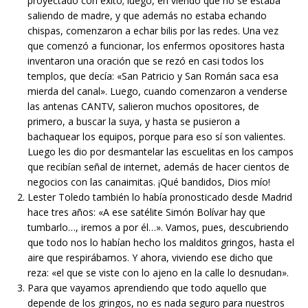
proyectado con éxito; luego, en viendo que no se estaba
saliendo de madre, y que además no estaba echando
chispas, comenzaron a echar bilis por las redes. Una vez
que comenzó a funcionar, los enfermos opositores hasta
inventaron una oración que se rezó en casi todos los
templos, que decía: «San Patricio y San Román saca esa
mierda del canal». Luego, cuando comenzaron a venderse
las antenas CANTV, salieron muchos opositores, de
primero, a buscar la suya, y hasta se pusieron a
bachaquear los equipos, porque para eso sí son valientes.
Luego les dio por desmantelar las escuelitas en los campos
que recibían señal de internet, además de hacer cientos de
negocios con las canaimitas. ¡Qué bandidos, Dios mío!
Lester Toledo también lo había pronosticado desde Madrid
hace tres años: «A ese satélite Simón Bolívar hay que
tumbarlo…, iremos a por él…». Vamos, pues, descubriendo
que todo nos lo habían hecho los malditos gringos, hasta el
aire que respirábamos. Y ahora, viviendo ese dicho que
reza: «el que se viste con lo ajeno en la calle lo desnudan».
Para que vayamos aprendiendo que todo aquello que
depende de los gringos, no es nada seguro para nuestros