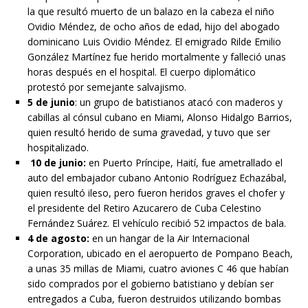
la que resultó muerto de un balazo en la cabeza el niño
Ovidio Méndez, de ocho años de edad, hijo del abogado
dominicano Luis Ovidio Méndez. El emigrado Rilde Emilio
González Martínez fue herido mortalmente y falleció unas
horas después en el hospital. El cuerpo diplomático
protestó por semejante salvajismo.
5 de junio
: un grupo de batistianos atacó con maderos y
cabillas al cónsul cubano en Miami, Alonso Hidalgo Barrios,
quien resultó herido de suma gravedad, y tuvo que ser
hospitalizado.
10 de junio:
en Puerto Príncipe, Haití, fue ametrallado el
auto del embajador cubano Antonio Rodríguez Echazábal,
quien resultó ileso, pero fueron heridos graves el chofer y
el presidente del Retiro Azucarero de Cuba Celestino
Fernández Suárez. El vehículo recibió 52 impactos de bala.
4 de agosto:
en un hangar de la Air Internacional
Corporation, ubicado en el aeropuerto de Pompano Beach,
a unas 35 millas de Miami, cuatro aviones C 46 que habían
sido comprados por el gobierno batistiano y debían ser
entregados a Cuba, fueron destruidos utilizando bombas