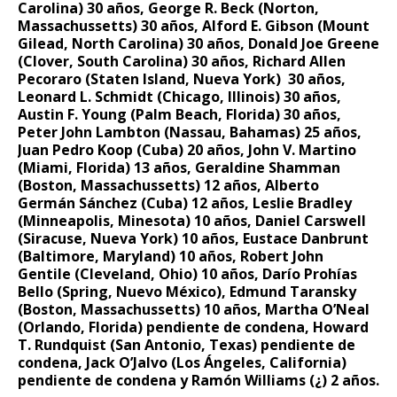
Carolina) 30 años, George R. Beck (Norton,
Massachussetts) 30 años, Alford E. Gibson (Mount
Gilead, North Carolina) 30 años, Donald Joe Greene
(Clover, South Carolina) 30 años, Richard Allen
Pecoraro (Staten Island, Nueva York) 30 años,
Leonard L. Schmidt (Chicago, Illinois) 30 años,
Austin F. Young (Palm Beach, Florida) 30 años,
Peter John Lambton (Nassau, Bahamas) 25 años,
Juan Pedro Koop (Cuba) 20 años, John V. Martino
(Miami, Florida) 13 años, Geraldine Shamman
(Boston, Massachussetts) 12 años, Alberto
Germán Sánchez (Cuba) 12 años, Leslie Bradley
(Minneapolis, Minesota) 10 años, Daniel Carswell
(Siracuse, Nueva York) 10 años, Eustace Danbrunt
(Baltimore, Maryland) 10 años, Robert John
Gentile (Cleveland, Ohio) 10 años, Darío Prohías
Bello (Spring, Nuevo México), Edmund Taransky
(Boston, Massachussetts) 10 años, Martha O’Neal
(Orlando, Florida) pendiente de condena, Howard
T. Rundquist (San Antonio, Texas) pendiente de
condena, Jack O’Jalvo (Los Ángeles, California)
pendiente de condena y Ramón Williams (¿) 2 años.