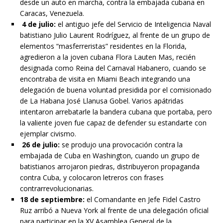
desde un auto en marcha, contra la embajada cubana en
Caracas, Venezuela.
4 de julio:
el antiguo jefe del Servicio de Inteligencia Naval
batistiano Julio Laurent Rodríguez, al frente de un grupo de
elementos “masferreristas” residentes en la Florida,
agredieron a la joven cubana Flora Lauten Mas, recién
designada como Reina del Carnaval Habanero, cuando se
encontraba de visita en Miami Beach integrando una
delegación de buena voluntad presidida por el comisionado
de La Habana José Llanusa Gobel. Varios apátridas
intentaron arrebatarle la bandera cubana que portaba, pero
la valiente joven fue capaz de defender su estandarte con
ejemplar civismo.
26 de julio:
se produjo una provocación contra la
embajada de Cuba en Washington, cuando un grupo de
batistianos arrojaron piedras, distribuyeron propaganda
contra Cuba, y colocaron letreros con frases
contrarrevolucionarias.
18 de septiembre:
el Comandante en Jefe Fidel Castro
Ruz arribó a Nueva York al frente de una delegación oficial
para participar en la XV Asamblea General de la