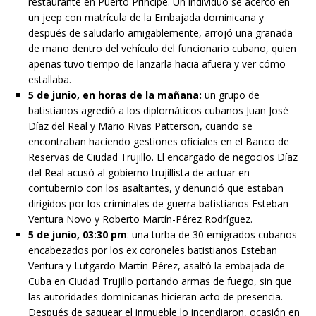
restaurante en Puerto Príncipe. Un individuo se acercó en
un jeep con matrícula de la Embajada dominicana y
después de saludarlo amigablemente, arrojó una granada
de mano dentro del vehículo del funcionario cubano, quien
apenas tuvo tiempo de lanzarla hacia afuera y ver cómo
estallaba.
5 de junio,
en horas de la mañana:
un grupo de
batistianos agredió a los diplomáticos cubanos Juan José
Díaz del Real y Mario Rivas Patterson, cuando se
encontraban haciendo gestiones oficiales en el Banco de
Reservas de Ciudad Trujillo. El encargado de negocios Díaz
del Real acusó al gobierno trujillista de actuar en
contubernio con los asaltantes, y denunció que estaban
dirigidos por los criminales de guerra batistianos Esteban
Ventura Novo y Roberto Martín-Pérez Rodríguez.
5 de junio, 03:30 pm
: una turba de 30 emigrados cubanos
encabezados por los ex coroneles batistianos Esteban
Ventura y Lutgardo Martín-Pérez, asaltó la embajada de
Cuba en Ciudad Trujillo portando armas de fuego, sin que
las autoridades dominicanas hicieran acto de presencia.
Después de saquear el inmueble lo incendiaron, ocasión en