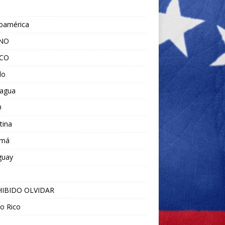
noamérica
ANO
ICO
do
ragua
O
tina
amá
guay
IBIDO OLVIDAR
o Rico