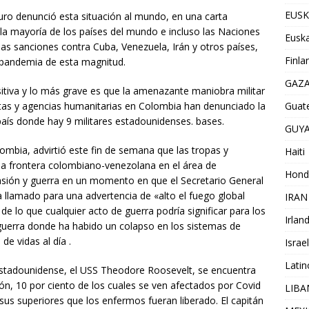
EUSK
ro denunció esta situación al mundo, en una carta
 la mayoría de los países del mundo e incluso las Naciones
Euska
las sanciones contra Cuba, Venezuela, Irán y otros países,
Finla
 pandemia de esta magnitud.
GAZ
tiva y lo más grave es que la amenazante maniobra militar
Guat
istas y agencias humanitarias en Colombia han denunciado la
aís donde hay 9 militares estadounidenses. bases.
GUY
lombia, advirtió este fin de semana que las tropas y
Haiti
la frontera colombiano-venezolana en el área de
Hond
asión y guerra en un momento en que el Secretario General
 llamado para una advertencia de «alto el fuego global
IRAN
e lo que cualquier acto de guerra podría significar para los
Irlan
guerra donde ha habido un colapso en los sistemas de
e vidas al día .
Israel
Lati
stadounidense, el USS Theodore Roosevelt, se encuentra
ón, 10 por ciento de los cuales se ven afectados por Covid
LIB
us superiores que los enfermos fueran liberado. El capitán