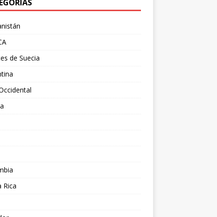
EGORÍAS
nistán
CA
es de Suecia
tina
Occidental
ia
l
a
mbia
 Rica