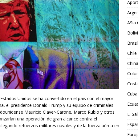
Aport
Argen
ASia 
Boliv
Brazi
Chile
Chin
Colo
Costa
Cuba
Estados Unidos se ha convertido en el país con el mayor
Ecua
na, el presidente Donald Trump y su equipo de criminales
adounidense Mauricio Claver-Carone, Marco Rubio y otros
El Sa
anzarían una operación de gran alcance contra el
Espa
plegando refuerzos militares navales y de la fuerza aérea en
Euro