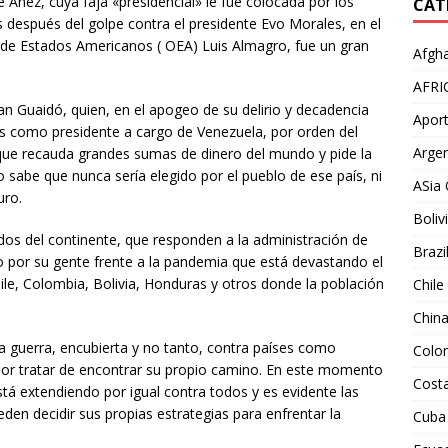
 Añez, cuya faja «presidencial» le fue colocada por los
CAT
las después del golpe contra el presidente Evo Morales, en el
n de Estados Americanos ( OEA) Luis Almagro, fue un gran
Afgha
AFRI
n Guaidó, quien, en el apogeo de su delirio y decadencia
Aport
as como presidente a cargo de Venezuela, por orden del
Argen
que recauda grandes sumas de dinero del mundo y pide la
o sabe que nunca sería elegido por el pueblo de ese país, ni
ASia 
uro.
Boliv
os del continente, que responden a la administración de
Brazi
o por su gente frente a la pandemia que está devastando el
ile, Colombia, Bolivia, Honduras y otros donde la población
Chile
Chin
a guerra, encubierta y no tanto, contra países como
Colo
 por tratar de encontrar su propio camino. En este momento
Costa
stá extendiendo por igual contra todos y es evidente las
den decidir sus propias estrategias para enfrentar la
Cuba