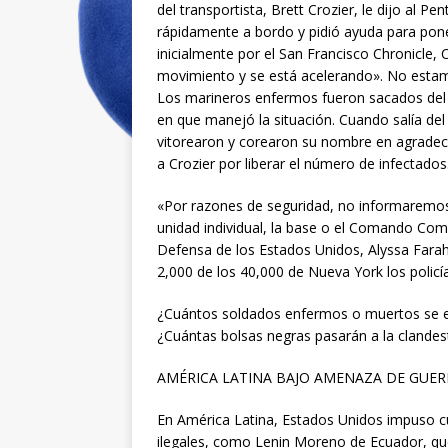
del transportista, Brett Crozier, le dijo al
rápidamente a bordo y pidió ayuda para poner
inicialmente por el San Francisco Chronicle,
movimiento y se está acelerando». No estamo
Los marineros enfermos fueron sacados del b
en que manejó la situación. Cuando salía de
vitorearon y corearon su nombre en agradeci
a Crozier por liberar el número de infectados
«Por razones de seguridad, no informaremos 
unidad individual, la base o el Comando Com
Defensa de los Estados Unidos, Alyssa Far
2,000 de los 40,000 de Nueva York los policí
¿Cuántos soldados enfermos o muertos se 
¿Cuántas bolsas negras pasarán a la clandesti
AMÉRICA LATINA BAJO AMENAZA DE GUER
En América Latina, Estados Unidos impuso cu
ilegales, como Lenin Moreno de Ecuador, que