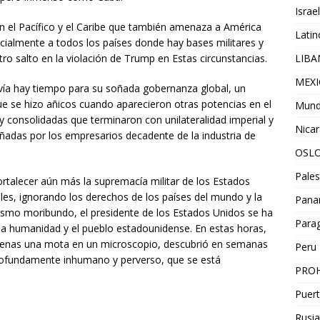
Israel
en el Pacífico y el Caribe que también amenaza a América
Lati
pecialmente a todos los países donde hay bases militares y
ro salto en la violación de Trump en Estas circunstancias.
LIB
MEX
vía hay tiempo para su soñada gobernanza global, un
ue se hizo añicos cuando aparecieron otras potencias en el
Mun
consolidadas que terminaron con unilateralidad imperial y
Nica
oñadas por los empresarios decadente de la industria de
OSL
Pales
rtalecer aún más la supremacía militar de los Estados
ales, ignorando los derechos de los países del mundo y la
Pan
ismo moribundo, el presidente de los Estados Unidos se ha
Para
 la humanidad y el pueblo estadounidense. En estas horas,
 apenas una mota en un microscopio, descubrió en semanas
Peru
profundamente inhumano y perverso, que se está
PROH
Puert
Rusia