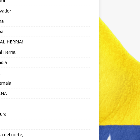
dor
lvador
ña
pa
AL HERRIA!
l Herria.
ndia
A
emala
ANA
ura
da del norte,