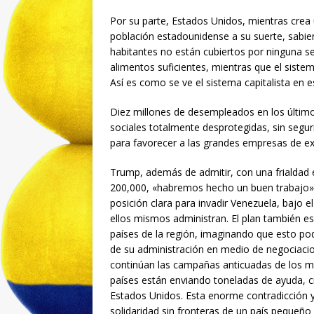
Por su parte, Estados Unidos, mientras crea u
población estadounidense a su suerte, sabien
habitantes no están cubiertos por ninguna se
alimentos suficientes, mientras que el sistem
Así es como se ve el sistema capitalista en e
Diez millones de desempleados en los últimos
sociales totalmente desprotegidas, sin segurid
para favorecer a las grandes empresas de ex
Trump, además de admitir, con una frialdad 
200,000, «habremos hecho un buen trabajo», 
posición clara para invadir Venezuela, bajo e
ellos mismos administran. El plan también es
países de la región, imaginando que esto pod
de su administración en medio de negociacion
continúan las campañas anticuadas de los me
países están enviando toneladas de ayuda, ci
Estados Unidos. Esta enorme contradicción 
solidaridad sin fronteras de un país peque