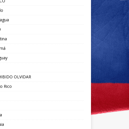
ICO
do
ragua
O
tina
amá
guay
IBIDO OLVIDAR
o Rico
a
ia