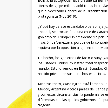
Bolivia, la autoproclamada presidenta Jeanine
líderes del golpe militar, violó todas las reg
que el Secretario General de la Organizació
protagonista (Nov 2019).
¿Y qué hay de ese escandaloso personaje Jua
imperial, se proclamó en una calle de Carac
gobierno de Trump? Un presidente sin país, 
invasión de Venezuela, porque de lo contrari
siquiera por la oposición al gobierno de Mad
De hecho, los gobiernos de facto o subyugad
los Estados Unidos, muestran total despreci
mundo. Esto lo vemos en Brasil, Ecuador, Ch
ha sido privada de sus derechos esenciales.
Mientras tanto, Washington está librando un
México, Argentina y otros países del Caribe
y con estas circunstancias, la pandemia se e
diferencias con las que los gobiernos aún pue
tragedia.