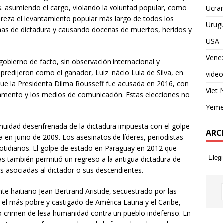
. asumiendo el cargo, violando la voluntad popular, como
Ucran
ureza el levantamiento popular más largo de todos los
Urug
mas de dictadura y causando docenas de muertos, heridos y
USA
Vene
 gobierno de facto, sin observación internacional y
redijeron como el ganador, Luiz Inácio Lula de Silva, en
video
que la Presidenta Dilma Rousseff fue acusada en 2016, con
Viet
arlamento y los medios de comunicación. Estas elecciones no
Yem
inuidad desenfrenada de la dictadura impuesta con el golpe
ARC
 en junio de 2009. Los asesinatos de líderes, periodistas
otidianos. El golpe de estado en Paraguay en 2012 que
s también permitió un regreso a la antigua dictadura de
s asociadas al dictador o sus descendientes.
te haitiano Jean Bertrand Aristide, secuestrado por las
el más pobre y castigado de América Latina y el Caribe,
o crimen de lesa humanidad contra un pueblo indefenso. En