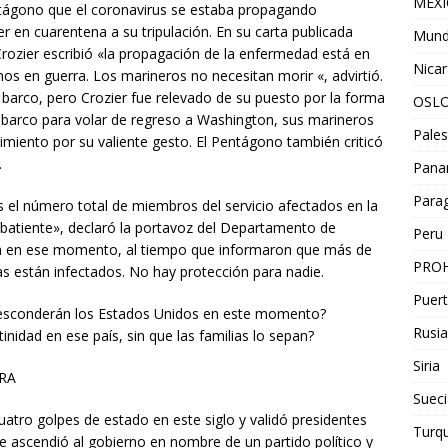
MEX
 Pentágono que el coronavirus se estaba propagando
 en cuarentena a su tripulación. En su carta publicada
Mun
 Crozier escribió «la propagación de la enfermedad está en
Nica
s en guerra. Los marineros no necesitan morir «, advirtió.
arco, pero Crozier fue relevado de su puesto por la forma
OSL
l barco para volar de regreso a Washington, sus marineros
Pales
miento por su valiente gesto. El Pentágono también criticó
.
Pan
Para
el número total de miembros del servicio afectados en la
batiente», declaró la portavoz del Departamento de
Peru
ah en ese momento, al tiempo que informaron que más de
PROH
as están infectados. No hay protección para nadie.
Puert
esconderán los Estados Unidos en este momento?
Rusia
nidad en ese país, sin que las familias lo sepan?
Siria
RA
Sueci
atro golpes de estado en este siglo y validó presidentes
Turqu
 ascendió al gobierno en nombre de un partido político y