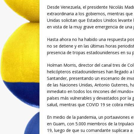
Desde Venezuela, el presidente Nicolás Madu
extraordinaria a los gobiernos, mientras que
Unidas solicitan que Estados Unidos levante 
en vista de la muy grave emergencia de una
Hasta ahora no ha habido una respuesta posi
no se detiene y en las últimas horas period
presencia de tropas estadounidenses en su p
Holman Morris, director del canal tres de Co
helicópteros estadounidenses han llegado a 
Santander, presentando un escenario de inv
de las Naciones Unidas, Antonio Guterres, ha
inmediato en todos los rincones del mundo» d
países más vulnerables y devastados por la 
salud, mientras que COVID 19 se cobra miles d
En medio de la pandemia, un portaaviones e
en Guam, con 5.000 miembros de la tripulaci
19, luego de que su comandante suplicara a s