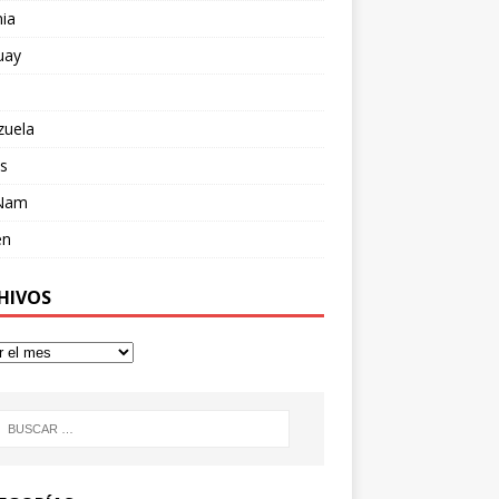
ia
uay
zuela
s
 Nam
en
HIVOS