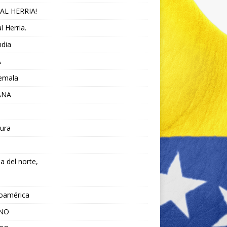
AL HERRIA!
l Herria.
ndia
A
emala
ANA
ura
da del norte,
noamérica
ANO