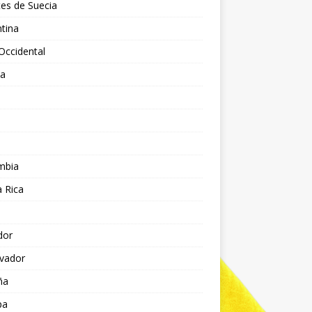
es de Suecia
tina
Occidental
ia
l
a
mbia
 Rica
dor
lvador
ña
pa