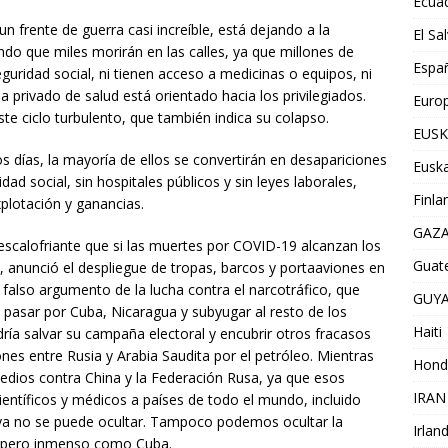
Ecua
n frente de guerra casi increíble, está dejando a la
El Sa
do que miles morirán en las calles, ya que millones de
Espa
guridad social, ni tienen acceso a medicinas o equipos, ni
a privado de salud está orientado hacia los privilegiados.
Euro
ste ciclo turbulento, que también indica su colapso.
EUSK
 días, la mayoría de ellos se convertirán en desapariciones
Euska
ad social, sin hospitales públicos y sin leyes laborales,
Finla
plotación y ganancias.
GAZ
escalofriante que si las muertes por COVID-19 alcanzan los
Guat
anunció el despliegue de tropas, barcos y portaaviones en
l falso argumento de la lucha contra el narcotráfico, que
GUY
 pasar por Cuba, Nicaragua y subyugar al resto de los
Haiti
ría salvar su campaña electoral y encubrir otros fracasos
es entre Rusia y Arabia Saudita por el petróleo. Mientras
Hond
dios contra China y la Federación Rusa, ya que esos
IRAN
entíficos y médicos a países de todo el mundo, incluido
ya no se puede ocultar. Tampoco podemos ocultar la
Irlan
ño pero inmenso como Cuba.